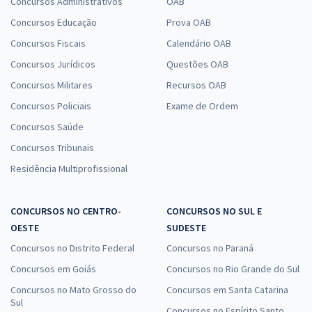
Concursos Administrativos
OAB
CPU RN - Concursos Unificado do Rio Grande do Norte -
Concursos Educação
Prova OAB
Conhecimentos específicos para o Cargo 407: Analista de Trânsito -
Concursos Fiscais
Calendário OAB
Contabilidade
Concursos Jurídicos
Questões OAB
R$ 247,84
à vista
Concursos Militares
Recursos OAB
20,65
R$
ou 12x de
Economize R$ 61,96 (-20%)
Concursos Policiais
Exame de Ordem
Concursos Saúde
Comprar
Concursos Tribunais
Residência Multiprofissional
CPU RN - Concursos Unificado do Rio Grande do Norte -
Conhecimentos Específicos para o Cargo 413: Analista de Trânsito -
CONCURSOS NO CENTRO-
CONCURSOS NO SUL E
Pedagogia de Trânsito
OESTE
SUDESTE
R$ 223,84
à vista
Concursos no Distrito Federal
Concursos no Paraná
18,65
R$
ou 12x de
Concursos em Goiás
Concursos no Rio Grande do Sul
Economize R$ 55,96 (-20%)
Concursos no Mato Grosso do
Concursos em Santa Catarina
Sul
Comprar
Concursos no Espírito Santo