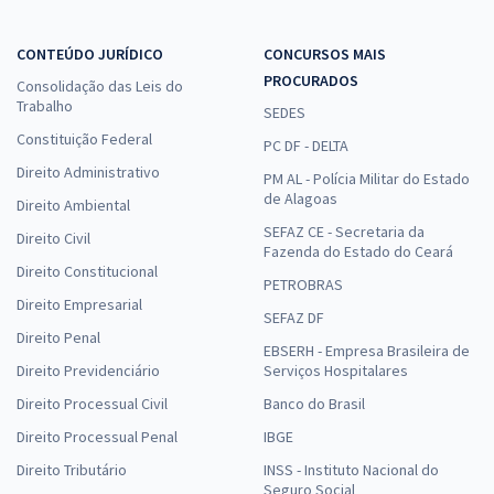
Economize R$ 43,16 (-20%)
Comprar
CONTEÚDO JURÍDICO
CONCURSOS MAIS
PROCURADOS
Consolidação das Leis do
Trabalho
SEDES
Constituição Federal
CPU RN - Concursos Unificado do Rio Grande do Norte -
PC DF - DELTA
Conhecimentos Comuns aos Cargos de Nível Médio
Direito Administrativo
PM AL - Polícia Militar do Estado
de Alagoas
R$ 255,84
à vista
Direito Ambiental
21,32
R$
ou 12x de
SEFAZ CE - Secretaria da
Direito Civil
Fazenda do Estado do Ceará
Economize R$ 63,96 (-20%)
Direito Constitucional
PETROBRAS
Comprar
Direito Empresarial
SEFAZ DF
Direito Penal
EBSERH - Empresa Brasileira de
Direito Previdenciário
Serviços Hospitalares
CPU RN - Concursos Unificado do Rio Grande do Norte -
Direito Processual Civil
Banco do Brasil
Conhecimentos Comuns aos Cargos de Nível Superior
Direito Processual Penal
IBGE
R$ 255,84
à vista
Direito Tributário
INSS - Instituto Nacional do
21,32
R$
ou 12x de
Seguro Social