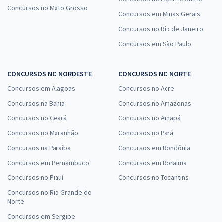
Concursos no Mato Grosso
Concursos em Minas Gerais
Concursos no Rio de Janeiro
CPU RN - Concursos Unificado do Rio Grande do Norte -
Concursos em São Paulo
Conhecimentos Específicos para o Cargo 301: Assistente de
Trânsito - Administração
CONCURSOS NO NORDESTE
CONCURSOS NO NORTE
R$ 199,84
à vista
16,65
R$
Concursos em Alagoas
Concursos no Acre
ou 12x de
Economize R$ 49,96 (-20%)
Concursos na Bahia
Concursos no Amazonas
Comprar
Concursos no Ceará
Concursos no Amapá
Concursos no Maranhão
Concursos no Pará
Concursos na Paraíba
Concursos em Rondônia
Concursos em Pernambuco
Concursos em Roraima
CPU RN - Concursos Unificado do Rio Grande do Norte -
Conhecimentos Específicos para o Cargo 415 - Assistente Técnico
Concursos no Piauí
Concursos no Tocantins
Previdenciário
Concursos no Rio Grande do
R$ 172,64
à vista
Norte
14,39
R$
ou 12x de
Concursos em Sergipe