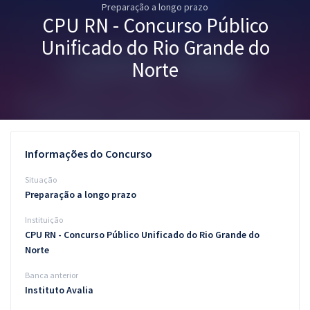
Preparação a longo prazo
Pós
CPU RN - Concurso Público
Graduação
Unificado do Rio Grande do
Norte
OAB
Mentorias
Questões grátis
Informações do Concurso
Conteúdo gratuito
Situação
Preparação a longo prazo
Blog
Instituição
Aprovados
CPU RN - Concurso Público Unificado do Rio Grande do
Norte
Atendimento
Banca anterior
Instituto Avalia