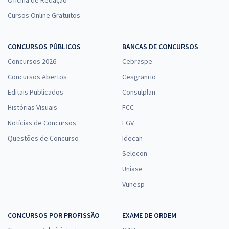
Oficina de Redação
Conhecimentos Específicos para o Cargo 305: Agente
Administrativo Previdenciário
Cursos Online Gratuitos
R$ 223,84
à vista
18,65
R$
ou 12x de
CONCURSOS PÚBLICOS
BANCAS DE CONCURSOS
Economize R$ 55,96 (-20%)
Concursos 2026
Cebraspe
Comprar
Concursos Abertos
Cesgranrio
Editais Publicados
Consulplan
Histórias Visuais
FCC
CPU RN - Concursos Unificado do Rio Grande do Norte -
Notícias de Concursos
FGV
Conhecimentos Específicos para o Cargo 402: Analista de Trânsito -
Questões de Concurso
Idecan
Administração
Selecon
R$ 271,84
à vista
22,65
R$
ou 12x de
Uniase
Economize R$ 67,96 (-20%)
Vunesp
Comprar
CONCURSOS POR PROFISSÃO
EXAME DE ORDEM