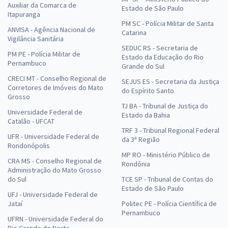
Auxiliar da Comarca de
Estado de São Paulo
Itapuranga
PM SC - Polícia Militar de Santa
ANVISA - Agência Nacional de
Catarina
Vigilância Sanitária
SEDUC RS - Secretaria de
PM PE - Polícia Militar de
Estado da Educação do Rio
Pernambuco
Grande do Sul
CRECI MT - Conselho Regional de
SEJUS ES - Secretaria da Justiça
Corretores de Imóveis do Mato
do Espírito Santo
Grosso
TJ BA - Tribunal de Justiça do
Universidade Federal de
Estado da Bahia
Catalão - UFCAT
TRF 3 - Tribunal Regional Federal
UFR - Universidade Federal de
da 3ª Região
Rondonópolis
MP RO - Ministério Público de
CRA MS - Conselho Regional de
Rondônia
Administração do Mato Grosso
do Sul
TCE SP - Tribunal de Contas do
Estado de São Paulo
UFJ - Universidade Federal de
Jataí
Politec PE - Polícia Científica de
Pernambuco
UFRN - Universidade Federal do