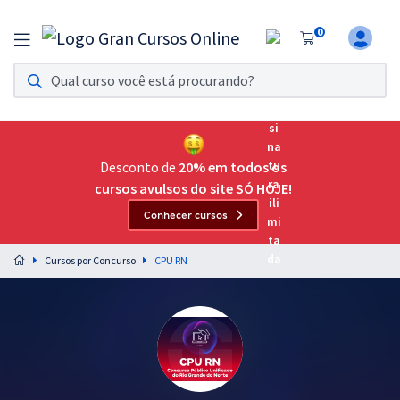
0
Assinatura Ilimitada 11
Acesso a todos os cursos. Teste grátis por 7 dias!
Assinatura OAB Até Passar
Acesso ilimitado a toda preparação para o Exame da
Desconto de
20% em todos os
Ordem, até você passar!
cursos avulsos do site SÓ HOJE!
Conhecer cursos
Residências Multiprofissionais
Preparação completa e intensiva para as principais
Cursos por Concurso
CPU RN
residências em saúde do Brasil
Concursos
Assinatura Ilimitada
Cursos 20% OFF