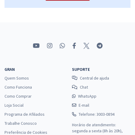
R$ 279,84
à vista
23,32
R$
ou 12x de
Economize R$ 69,96 (-20%)
Comprar
CPU RN - Concurso Público Unificado do Rio Grande do Norte - Cargo
411: Analista de Trânsito - Engenharia Elétrica (Pós-Edital)
GRAN
SUPORTE
R$ 399,92
à vista
Quem Somos
Central de ajuda
33,33
R$
ou 12x de
Como Funciona
Chat
Economize R$ 99,98 (-20%)
Como Comprar
WhatsApp
Comprar
Loja Social
E-mail
Programa de Afiliados
Telefone: 3003-0894
Trabalhe Conosco
Horário de atendimento:
CPU RN - Concursos Unificado do Rio Grande do Norte - Cargo 412:
segunda a sexta (8h às 20h),
Preferência de Cookies
Analista de Trânsito - Estatística (Módulo Especial)