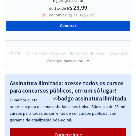
R$ 287,84
à vista
23,99
R$
ou 12x de
Economize R$ 71,96 (-20%)
Comprar
CPU RN - Concursos Unificado do Rio Grande do Norte - Cargo 415:
Assistente Técnico Previdenciário
Carregar mais cursos
R$ 295,84
à vista
24,65
R$
ou 12x de
Assinatura Ilimitada: acesse todos os cursos
Economize R$ 73,96 (-20%)
para concursos públicos, em um só lugar!
Comprar
O melhor custo
benefício para os seus estudos e seu bolso. São mais de 25 mil
cursos para todas as carreiras de concursos públicos, com
garantia de atualização pós-edital.
CPU RN - Concursos Unificado do Rio Grande do Norte - Cargo 402:
Analista de Trânsito - Administração
Comece hoje