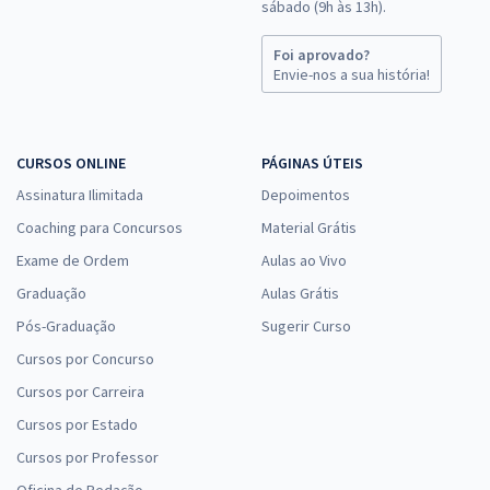
sábado (9h às 13h).
R$ 295,84
à vista
24,65
R$
Foi aprovado?
ou 12x de
Envie-nos a sua história!
Economize R$ 73,96 (-20%)
Comprar
CURSOS ONLINE
PÁGINAS ÚTEIS
Assinatura Ilimitada
Depoimentos
CPU RN - Concursos Unificado do Rio Grande do Norte - Cargo 413:
Coaching para Concursos
Material Grátis
Analista de Trânsito - Pedagogia de Trânsito
Exame de Ordem
Aulas ao Vivo
R$ 311,84
à vista
Graduação
Aulas Grátis
25,99
R$
ou 12x de
Pós-Graduação
Sugerir Curso
Economize R$ 77,96 (-20%)
Cursos por Concurso
Comprar
Cursos por Carreira
Cursos por Estado
Cursos por Professor
CPU RN - Concursos Unificado do Rio Grande do Norte -