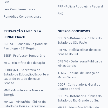
Leis
Economize R$ 63,96 (-20%)
PRF - Polícia Rodoviária Federal
Leis Complementares
Comprar
PND
Remédios Constitucionais
PREPARAÇÃO A MÉDIO E A
OUTROS CONCURSOS
CPU RN - Concurso Público Unificado do Rio Grande do Norte - Cargo
LONGO PRAZO
410: Analista de Trânsito - Engenharia Civil (Pós-Edital)
DPE SP - Defensoria Pública do
Estado de São Paulo
CRP SC - Conselho Regional de
R$ 399,92
à vista
Psicologia - 12ª Região
PM MS - Polícia Militar de Mato
33,33
R$
ou 12x de
Grosso do Sul
SEDF - Professor Temporário
Economize R$ 99,98 (-20%)
DPE MG - Defensoria Pública de
MEC - Ministério da Educação
Comprar
Minas Gerais
SEDUC/MT - Secretaria de
TJ MG - Tribunal de Justiça de
Estado de Educação, Esporte e
Minas Gerais
Lazer do estado de Mato
Grosso
CGDF - Controladoria Geral do
Distrito Federal
MME - Ministério de Minas e
Energia
DPE RS - Defensoria Pública do
Estado do Rio Grande do Sul
MP GO - Ministério Público do
Estado de Goiás - Secretário
MP SP - Ministério Público do