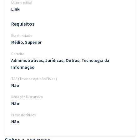
Último edital
Link
Requisitos
Escolaridade
Médio, Superior
Carreira
Administrativas, Jurídicas, Outras, Tecnologia da
Informação
TAF (Teste de Aptidão Física)
Não
Redação Discursiva
Não
Prova de títulos
Não