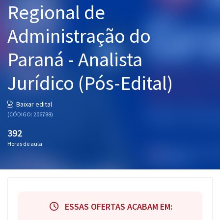
Regional de
Pós
Administração do
Graduação
Paraná - Analista
OAB
Jurídico (Pós-Edital)
Mentorias
Questões grátis
Baixar edital
(CÓDIGO: 206788)
Conteúdo gratuito
392
Blog
Horas de aula
Aprovados
Atendimento
ESSAS OFERTAS ACABAM EM: