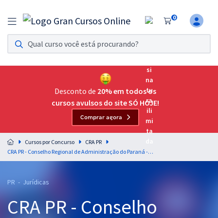
0
Assinatura Ilimitada 11
Acesso a todos os cursos. Teste grátis por 7 dias!
Assinatura OAB Até Passar
Acesso ilimitado a toda preparação para o Exame da
Desconto de
20% em todos os
Ordem, até você passar!
cursos avulsos do site SÓ HOJE!
Comprar agora
Residências Multiprofissionais
Preparação completa e intensiva para as principais
Cursos por Concurso
CRA PR
residências em saúde do Brasil
CRA PR - Conselho Regional de Administração do Paraná - Analista Jurídico (Pós-Edital)
Concursos
PR - Jurídicas
Assinatura Ilimitada
CRA PR - Conselho
Cursos 20% OFF