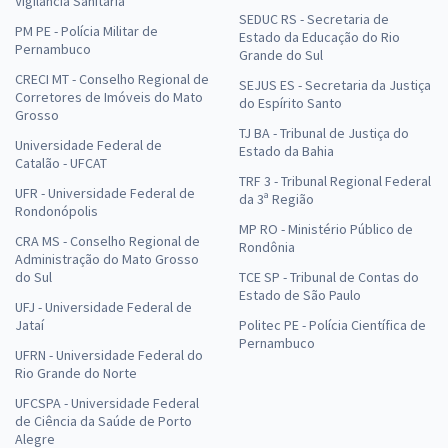
Vigilância Sanitária
SEDUC RS - Secretaria de
PM PE - Polícia Militar de
Estado da Educação do Rio
Pernambuco
Grande do Sul
CRECI MT - Conselho Regional de
SEJUS ES - Secretaria da Justiça
Corretores de Imóveis do Mato
do Espírito Santo
Grosso
TJ BA - Tribunal de Justiça do
Universidade Federal de
Estado da Bahia
Catalão - UFCAT
TRF 3 - Tribunal Regional Federal
UFR - Universidade Federal de
da 3ª Região
Rondonópolis
MP RO - Ministério Público de
CRA MS - Conselho Regional de
Rondônia
Administração do Mato Grosso
do Sul
TCE SP - Tribunal de Contas do
Estado de São Paulo
UFJ - Universidade Federal de
Jataí
Politec PE - Polícia Científica de
Pernambuco
UFRN - Universidade Federal do
Rio Grande do Norte
UFCSPA - Universidade Federal
de Ciência da Saúde de Porto
Alegre