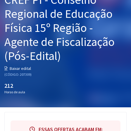
Pós
Regional de Educação
Graduação
Física 15º Região -
OAB
Agente de Fiscalização
Mentorias
(Pós-Edital)
Questões grátis
Baixar edital
Conteúdo gratuito
(CÓDIGO: 207309)
Blog
212
Horas de aula
Aprovados
Atendimento
ESSAS OFERTAS ACABAM EM: