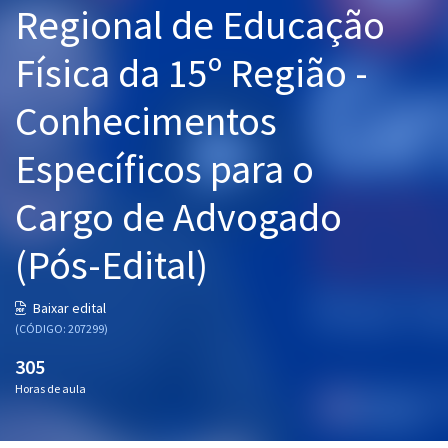
Regional de Educação
Pós
Física da 15º Região -
Graduação
Conhecimentos
OAB
Específicos para o
Mentorias
Cargo de Advogado
Questões grátis
Conteúdo gratuito
(Pós-Edital)
Blog
Baixar edital
Aprovados
(CÓDIGO: 207299)
305
Atendimento
Horas de aula