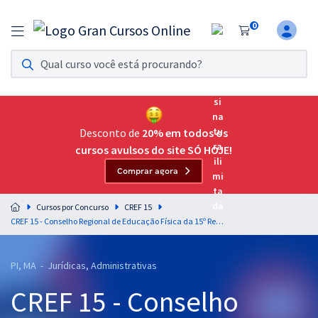
0
Assinatura Ilimitada 11
Acesso a todos os cursos. Teste grátis por 7 dias!
Assinatura OAB Até Passar
Acesso ilimitado a toda preparação para o Exame da
Desconto de
20% em todos os
Ordem, até você passar!
cursos avulsos do site SÓ HOJE!
Comprar agora
Residências Multiprofissionais
Preparação completa e intensiva para as principais
Cursos por Concurso
CREF 15
residências em saúde do Brasil
CREF 15 - Conselho Regional de Educação Física da 15º Região - Conhecimentos Específicos para o Cargo de Advogado (Pós-Edital)
Concursos
PI, MA - Jurídicas, Administrativas
Assinatura Ilimitada
CREF 15 - Conselho
Cursos 20% OFF