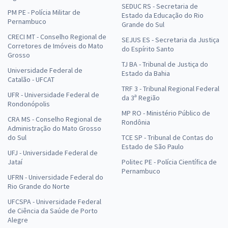
SEDUC RS - Secretaria de
PM PE - Polícia Militar de
Estado da Educação do Rio
Pernambuco
Grande do Sul
CRECI MT - Conselho Regional de
SEJUS ES - Secretaria da Justiça
Corretores de Imóveis do Mato
do Espírito Santo
Grosso
TJ BA - Tribunal de Justiça do
Universidade Federal de
Estado da Bahia
Catalão - UFCAT
TRF 3 - Tribunal Regional Federal
UFR - Universidade Federal de
da 3ª Região
Rondonópolis
MP RO - Ministério Público de
CRA MS - Conselho Regional de
Rondônia
Administração do Mato Grosso
do Sul
TCE SP - Tribunal de Contas do
Estado de São Paulo
UFJ - Universidade Federal de
Jataí
Politec PE - Polícia Científica de
Pernambuco
UFRN - Universidade Federal do
Rio Grande do Norte
UFCSPA - Universidade Federal
de Ciência da Saúde de Porto
Alegre