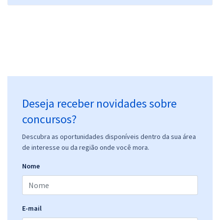
31,32
R$
ou 12x de
Economize R$ 93,96 (-20%)
Comprar
CRF/MT - Conselho Regional de Farmácia do Estado do Mato Grosso
- Fiscal
Deseja receber novidades sobre
R$ 375,84
à vista
31,32
concursos?
R$
ou 12x de
Economize R$ 93,96 (-20%)
Descubra as oportunidades disponíveis dentro da sua área
Comprar
de interesse ou da região onde você mora.
Nome
CRF/MT - Conselho Regional de Farmácia do Estado do Mato Grosso
- Contador
E-mail
R$ 375,84
à vista