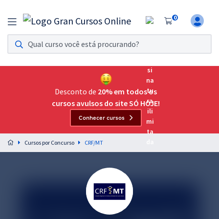
0
Assinatura Ilimitada 11
Acesso a todos os cursos. Teste grátis por 7 dias!
Assinatura OAB Até Passar
Acesso ilimitado a toda preparação para o Exame da
Desconto de
20% em todos os
Ordem, até você passar!
cursos avulsos do site SÓ HOJE!
Conhecer cursos
Residências Multiprofissionais
Preparação completa e intensiva para as principais
Cursos por Concurso
CRF/MT
residências em saúde do Brasil
Concursos
Assinatura Ilimitada
Cursos 20% OFF