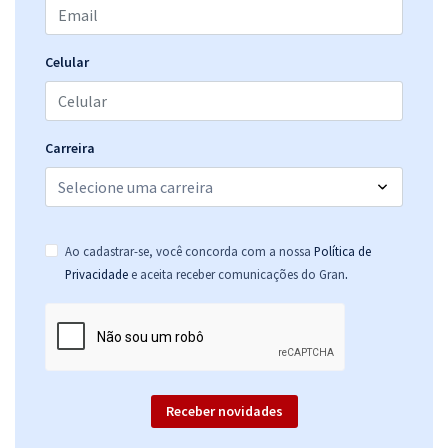
31,32
R$
ou 12x de
Economize R$ 93,96 (-20%)
Celular
Comprar
Carreira
CRF/MT - Conselho Regional de Farmácia do Estado do Mato Grosso
- Agente Administrativo
R$ 375,84
à vista
31,32
R$
ou 12x de
Ao cadastrar-se, você concorda com a nossa
Política de
Economize R$ 93,96 (-20%)
.
Privacidade
e aceita receber comunicações do Gran
Comprar
Receber novidades