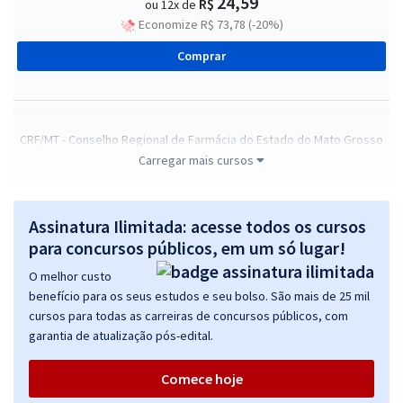
24,59
R$
ou 12x de
Economize R$ 73,78 (-20%)
Comprar
CRF/MT - Conselho Regional de Farmácia do Estado do Mato Grosso
- Conhecimentos Comuns para os Cargos de Nível Superior
Carregar mais cursos
R$ 295,12
à vista
24,59
R$
ou 12x de
Assinatura Ilimitada: acesse todos os cursos
Economize R$ 73,78 (-20%)
para concursos públicos, em um só lugar!
Comprar
O melhor custo
benefício para os seus estudos e seu bolso. São mais de 25 mil
cursos para todas as carreiras de concursos públicos, com
garantia de atualização pós-edital.
CRF/MT - Conselho Regional de Farmácia do Estado do Mato Grosso
- Técnico em Contabilidade
Comece hoje
R$ 375,84
à vista