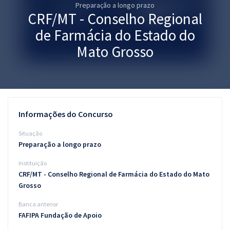
Preparação a longo prazo
Pós
CRF/MT - Conselho Regional
Graduação
de Farmácia do Estado do
Mato Grosso
OAB
Mentorias
Questões grátis
Informações do Concurso
Conteúdo gratuito
Situação
Preparação a longo prazo
Blog
Instituição
Aprovados
CRF/MT - Conselho Regional de Farmácia do Estado do Mato
Grosso
Atendimento
Banca anterior
FAFIPA Fundação de Apoio