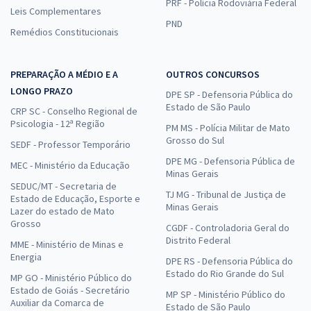
PRF - Polícia Rodoviária Federal
Leis Complementares
PND
Remédios Constitucionais
PREPARAÇÃO A MÉDIO E A
OUTROS CONCURSOS
LONGO PRAZO
DPE SP - Defensoria Pública do
Estado de São Paulo
CRP SC - Conselho Regional de
Psicologia - 12ª Região
PM MS - Polícia Militar de Mato
Grosso do Sul
SEDF - Professor Temporário
DPE MG - Defensoria Pública de
MEC - Ministério da Educação
Minas Gerais
SEDUC/MT - Secretaria de
TJ MG - Tribunal de Justiça de
Estado de Educação, Esporte e
Minas Gerais
Lazer do estado de Mato
Grosso
CGDF - Controladoria Geral do
Distrito Federal
MME - Ministério de Minas e
Energia
DPE RS - Defensoria Pública do
Estado do Rio Grande do Sul
MP GO - Ministério Público do
Estado de Goiás - Secretário
MP SP - Ministério Público do
Auxiliar da Comarca de
Estado de São Paulo