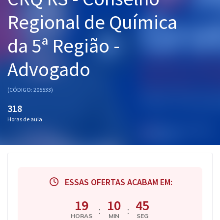
Pós
Regional de Química
Graduação
da 5ª Região -
OAB
Advogado
Mentorias
(CÓDIGO: 205533)
Questões grátis
318
Horas de aula
Conteúdo gratuito
Blog
Aprovados
ESSAS OFERTAS ACABAM EM:
Atendimento
19
10
44
:
:
HORAS
MIN
SEG