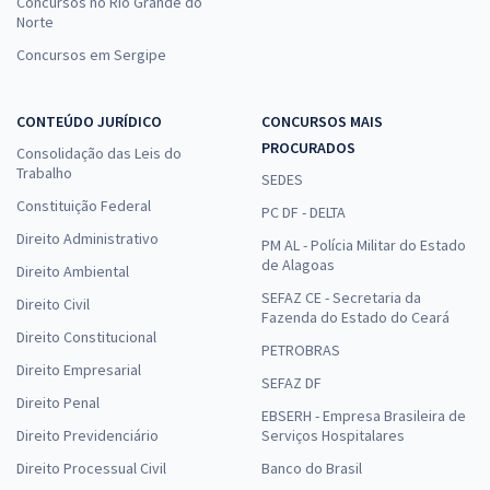
Concursos no Rio Grande do
Norte
Concursos em Sergipe
CONTEÚDO JURÍDICO
CONCURSOS MAIS
PROCURADOS
Consolidação das Leis do
Trabalho
SEDES
Constituição Federal
PC DF - DELTA
Direito Administrativo
PM AL - Polícia Militar do Estado
de Alagoas
Direito Ambiental
SEFAZ CE - Secretaria da
Direito Civil
Fazenda do Estado do Ceará
Direito Constitucional
PETROBRAS
Direito Empresarial
SEFAZ DF
Direito Penal
EBSERH - Empresa Brasileira de
Direito Previdenciário
Serviços Hospitalares
Direito Processual Civil
Banco do Brasil