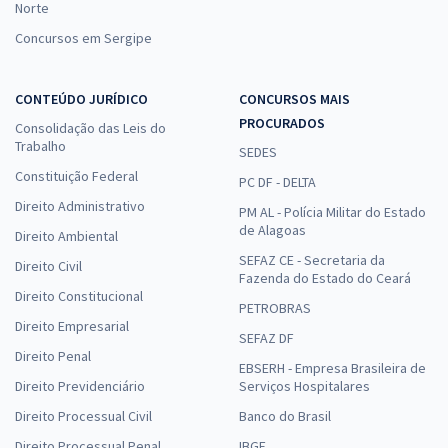
Norte
Concursos em Sergipe
CONTEÚDO JURÍDICO
CONCURSOS MAIS
PROCURADOS
Consolidação das Leis do
Trabalho
SEDES
Constituição Federal
PC DF - DELTA
Direito Administrativo
PM AL - Polícia Militar do Estado
de Alagoas
Direito Ambiental
SEFAZ CE - Secretaria da
Direito Civil
Fazenda do Estado do Ceará
Direito Constitucional
PETROBRAS
Direito Empresarial
SEFAZ DF
Direito Penal
EBSERH - Empresa Brasileira de
Direito Previdenciário
Serviços Hospitalares
Direito Processual Civil
Banco do Brasil
Direito Processual Penal
IBGE