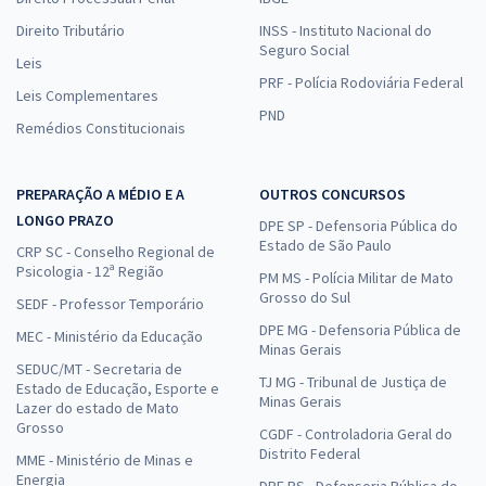
Direito Tributário
INSS - Instituto Nacional do
Seguro Social
Leis
PRF - Polícia Rodoviária Federal
Leis Complementares
PND
Remédios Constitucionais
PREPARAÇÃO A MÉDIO E A
OUTROS CONCURSOS
LONGO PRAZO
DPE SP - Defensoria Pública do
Estado de São Paulo
CRP SC - Conselho Regional de
Psicologia - 12ª Região
PM MS - Polícia Militar de Mato
Grosso do Sul
SEDF - Professor Temporário
DPE MG - Defensoria Pública de
MEC - Ministério da Educação
Minas Gerais
SEDUC/MT - Secretaria de
TJ MG - Tribunal de Justiça de
Estado de Educação, Esporte e
Minas Gerais
Lazer do estado de Mato
Grosso
CGDF - Controladoria Geral do
Distrito Federal
MME - Ministério de Minas e
Energia
DPE RS - Defensoria Pública do