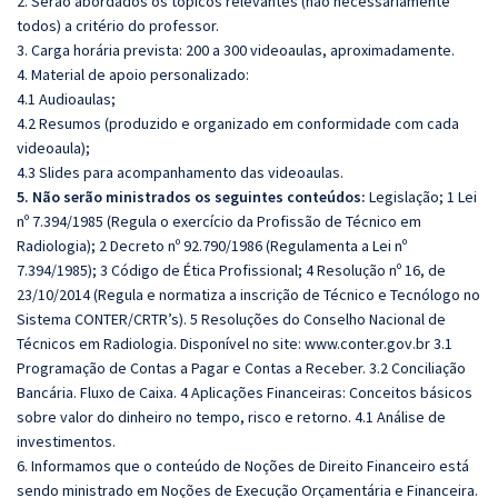
2. Serão abordados os tópicos relevantes (não necessariamente
todos) a critério do professor.
3. Carga horária prevista: 200 a 300 videoaulas, aproximadamente.
4. Material de apoio personalizado:
4.1 Audioaulas;
4.2 Resumos (produzido e organizado em conformidade com cada
videoaula);
4.3 Slides para acompanhamento das videoaulas.
5. Não serão ministrados os seguintes conteúdos:
Legislação; 1 Lei
nº 7.394/1985 (Regula o exercício da Profissão de Técnico em
Radiologia); 2 Decreto nº 92.790/1986 (Regulamenta a Lei nº
7.394/1985); 3 Código de Ética Profissional; 4 Resolução nº 16, de
23/10/2014 (Regula e normatiza a inscrição de Técnico e Tecnólogo no
Sistema CONTER/CRTR’s). 5 Resoluções do Conselho Nacional de
Técnicos em Radiologia. Disponível no site:
www.conter.gov.br
3.1
Programação de Contas a Pagar e Contas a Receber. 3.2 Conciliação
Bancária. Fluxo de Caixa. 4 Aplicações Financeiras: Conceitos básicos
sobre valor do dinheiro no tempo, risco e retorno. 4.1 Análise de
investimentos.
6. Informamos que o conteúdo de Noções de Direito Financeiro está
sendo ministrado em Noções de Execução Orçamentária e Financeira.