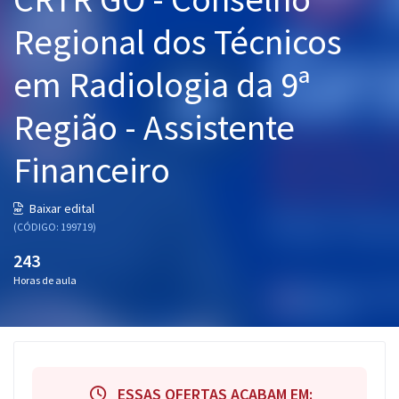
Pós
Regional dos Técnicos
Graduação
em Radiologia da 9ª
OAB
Região - Assistente
Mentorias
Financeiro
Questões grátis
Baixar edital
Conteúdo gratuito
(CÓDIGO: 199719)
Blog
243
Horas de aula
Aprovados
Atendimento
ESSAS OFERTAS ACABAM EM: