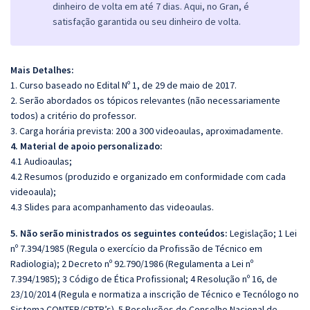
dinheiro de volta em até 7 dias. Aqui, no Gran, é
satisfação garantida ou seu dinheiro de volta.
Mais Detalhes:
1. Curso baseado no Edital Nº 1, de 29 de maio de 2017.
2. Serão abordados os tópicos relevantes (não necessariamente
todos) a critério do professor.
3. Carga horária prevista: 200 a 300 videoaulas, aproximadamente.
4. Material de apoio personalizado:
4.1 Audioaulas;
4.2 Resumos (produzido e organizado em conformidade com cada
videoaula);
4.3 Slides para acompanhamento das videoaulas.
5. Não serão ministrados os seguintes conteúdos:
Legislação; 1 Lei
nº 7.394/1985 (Regula o exercício da Profissão de Técnico em
Radiologia); 2 Decreto nº 92.790/1986 (Regulamenta a Lei nº
7.394/1985); 3 Código de Ética Profissional; 4 Resolução nº 16, de
23/10/2014 (Regula e normatiza a inscrição de Técnico e Tecnólogo no
Sistema CONTER/CRTR’s). 5 Resoluções do Conselho Nacional de