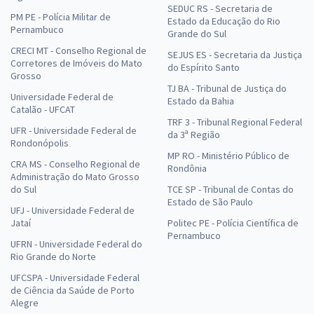
SEDUC RS - Secretaria de
PM PE - Polícia Militar de
Estado da Educação do Rio
Pernambuco
Grande do Sul
CRECI MT - Conselho Regional de
SEJUS ES - Secretaria da Justiça
Corretores de Imóveis do Mato
do Espírito Santo
Grosso
TJ BA - Tribunal de Justiça do
Universidade Federal de
Estado da Bahia
Catalão - UFCAT
TRF 3 - Tribunal Regional Federal
UFR - Universidade Federal de
da 3ª Região
Rondonópolis
MP RO - Ministério Público de
CRA MS - Conselho Regional de
Rondônia
Administração do Mato Grosso
do Sul
TCE SP - Tribunal de Contas do
Estado de São Paulo
UFJ - Universidade Federal de
Jataí
Politec PE - Polícia Científica de
Pernambuco
UFRN - Universidade Federal do
Rio Grande do Norte
UFCSPA - Universidade Federal
de Ciência da Saúde de Porto
Alegre