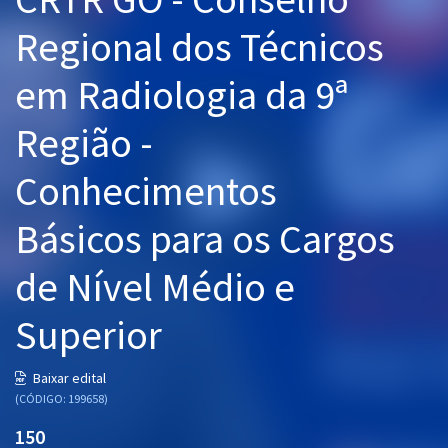
Pós
Regional dos Técnicos
Graduação
em Radiologia da 9ª
OAB
Região -
Mentorias
Conhecimentos
Questões grátis
Básicos para os Cargos
Conteúdo gratuito
de Nível Médio e
Blog
Superior
Aprovados
Baixar edital
Atendimento
(CÓDIGO: 199658)
150