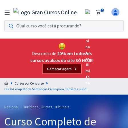
0
Assinatura Ilimitada 11
Acesso a todos os cursos. Teste grátis por 7 dias!
Assinatura OAB Até Passar
Acesso ilimitado a toda preparação para o Exame da
Desconto de
20% em todos os
Ordem, até você passar!
cursos avulsos do site SÓ HOJE!
Comprar agora
Residências Multiprofissionais
Preparação completa e intensiva para as principais
Cursos por Concurso
residências em saúde do Brasil
Curso Completo de Sentenças Cíveis para Carreiras Jurídicas - Professor Jayder Ramos
Concursos
Nacional - Jurídicas, Outras, Tribunais
Assinatura Ilimitada
Curso Completo de
Cursos 20% OFF