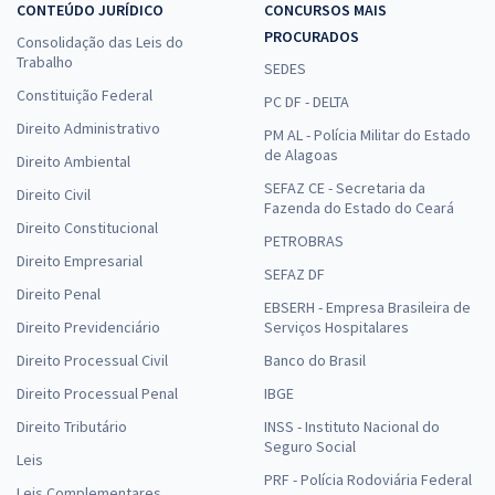
CONTEÚDO JURÍDICO
CONCURSOS MAIS
PROCURADOS
Consolidação das Leis do
Trabalho
SEDES
Constituição Federal
PC DF - DELTA
Direito Administrativo
PM AL - Polícia Militar do Estado
de Alagoas
Direito Ambiental
SEFAZ CE - Secretaria da
Direito Civil
Fazenda do Estado do Ceará
Direito Constitucional
PETROBRAS
Direito Empresarial
SEFAZ DF
Direito Penal
EBSERH - Empresa Brasileira de
Direito Previdenciário
Serviços Hospitalares
Direito Processual Civil
Banco do Brasil
Direito Processual Penal
IBGE
Direito Tributário
INSS - Instituto Nacional do
Seguro Social
Leis
PRF - Polícia Rodoviária Federal
Leis Complementares