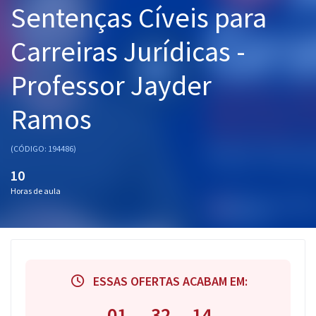
Sentenças Cíveis para
Pós
Carreiras Jurídicas -
Graduação
Professor Jayder
OAB
Ramos
Mentorias
Questões grátis
(CÓDIGO: 194486)
10
Conteúdo gratuito
Horas de aula
Blog
Aprovados
Atendimento
ESSAS OFERTAS ACABAM EM:
01
32
13