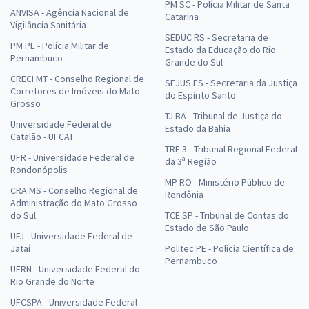
PM SC - Polícia Militar de Santa
ANVISA - Agência Nacional de
Catarina
Vigilância Sanitária
SEDUC RS - Secretaria de
PM PE - Polícia Militar de
Estado da Educação do Rio
Pernambuco
Grande do Sul
CRECI MT - Conselho Regional de
SEJUS ES - Secretaria da Justiça
Corretores de Imóveis do Mato
do Espírito Santo
Grosso
TJ BA - Tribunal de Justiça do
Universidade Federal de
Estado da Bahia
Catalão - UFCAT
TRF 3 - Tribunal Regional Federal
UFR - Universidade Federal de
da 3ª Região
Rondonópolis
MP RO - Ministério Público de
CRA MS - Conselho Regional de
Rondônia
Administração do Mato Grosso
do Sul
TCE SP - Tribunal de Contas do
Estado de São Paulo
UFJ - Universidade Federal de
Jataí
Politec PE - Polícia Científica de
Pernambuco
UFRN - Universidade Federal do
Rio Grande do Norte
UFCSPA - Universidade Federal