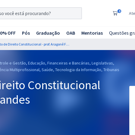
0
At
20% OFF
Pós
Graduação
OAB
Mentorias
Questões gr
Curso Gratuito de Direito Constitucional - prof. Aragonê Fernandes
role e Gestão, Educação, Financeiras e Bancárias, Legislativas,
idência Multiprofissional, Saúde, Tecnologia da Informação, Tribunais
ireito Constitucional
nandes