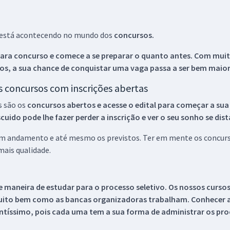
ue está acontecendo no mundo dos
concursos.
ara concurso e comece a se preparar o quanto antes. Com muita
os, a sua chance de conquistar uma vaga passa a ser bem maior
os concursos com inscrições abertas
s são os
concursos abertos e acesse o edital para começar a sua
ido pode lhe fazer perder a inscrição e ver o seu sonho se dis
 em andamento e até mesmo os previstos. Ter em mente os concurso
ais qualidade.
 maneira de estudar para o processo seletivo. Os nossos curso
uito bem como as bancas organizadoras trabalham. Conhecer a
tíssimo, pois cada uma tem a sua forma de administrar os proc