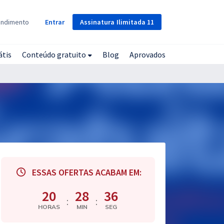
Assinatura
Ilimitada
11
endimento
Entrar
átis
Conteúdo gratuito
Blog
Aprovados
ESSAS OFERTAS ACABAM EM:
20
28
36
:
:
HORAS
MIN
SEG