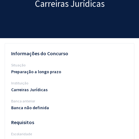
Carreiras Jurídicas
Pós
Graduação
OAB
Mentorias
Informações do Concurso
Questões grátis
Situação
Preparação a longo prazo
Conteúdo gratuito
Instituição
Blog
Carreiras Jurídicas
Aprovados
Banca anterior
Banca não definida
Atendimento
Requisitos
Escolaridade