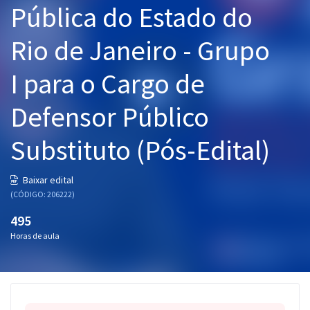
Pública do Estado do
Pós
Rio de Janeiro - Grupo
Graduação
I para o Cargo de
OAB
Defensor Público
Mentorias
Substituto (Pós-Edital)
Questões grátis
Conteúdo gratuito
Baixar edital
(CÓDIGO: 206222)
Blog
495
Aprovados
Horas de aula
Atendimento