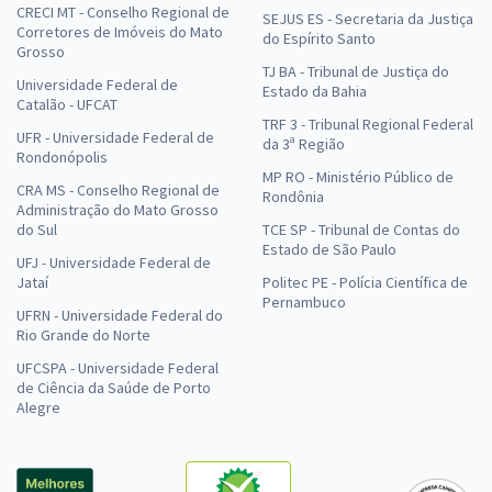
CRECI MT - Conselho Regional de
SEJUS ES - Secretaria da Justiça
Corretores de Imóveis do Mato
do Espírito Santo
Grosso
TJ BA - Tribunal de Justiça do
Universidade Federal de
Estado da Bahia
Catalão - UFCAT
TRF 3 - Tribunal Regional Federal
UFR - Universidade Federal de
da 3ª Região
Rondonópolis
MP RO - Ministério Público de
CRA MS - Conselho Regional de
Rondônia
Administração do Mato Grosso
do Sul
TCE SP - Tribunal de Contas do
Estado de São Paulo
UFJ - Universidade Federal de
Jataí
Politec PE - Polícia Científica de
Pernambuco
UFRN - Universidade Federal do
Rio Grande do Norte
UFCSPA - Universidade Federal
de Ciência da Saúde de Porto
Alegre