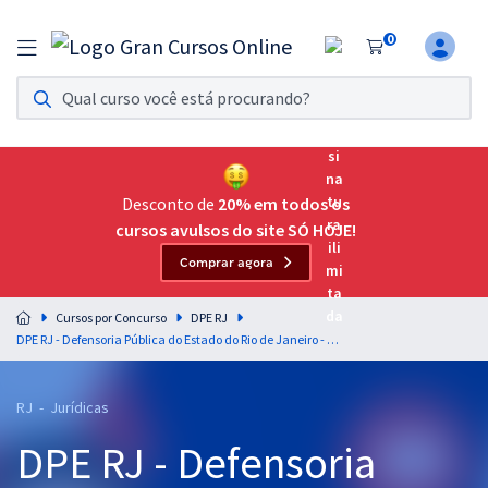
0
Assinatura Ilimitada 11
Acesso a todos os cursos. Teste grátis por 7 dias!
Assinatura OAB Até Passar
Acesso ilimitado a toda preparação para o Exame da
Desconto de
20% em todos os
Ordem, até você passar!
cursos avulsos do site SÓ HOJE!
Comprar agora
Residências Multiprofissionais
Preparação completa e intensiva para as principais
Cursos por Concurso
DPE RJ
residências em saúde do Brasil
DPE RJ - Defensoria Pública do Estado do Rio de Janeiro - Grupo I para o Cargo de Defensor Público Substituto (Pós-Edital)
Concursos
RJ - Jurídicas
Assinatura Ilimitada
DPE RJ - Defensoria
Cursos 20% OFF