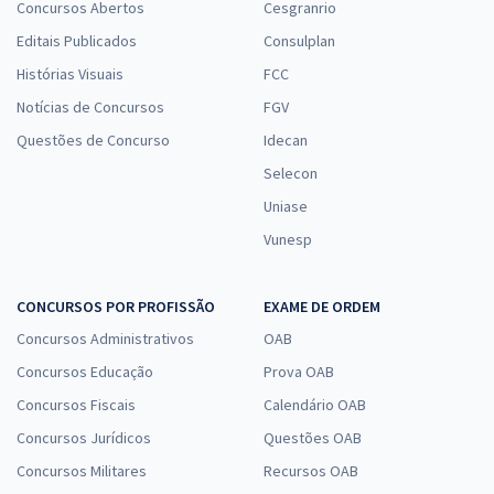
Concursos Abertos
Cesgranrio
Editais Publicados
Consulplan
Histórias Visuais
FCC
Notícias de Concursos
FGV
Questões de Concurso
Idecan
Selecon
Uniase
Vunesp
CONCURSOS POR PROFISSÃO
EXAME DE ORDEM
Concursos Administrativos
OAB
Concursos Educação
Prova OAB
Concursos Fiscais
Calendário OAB
Concursos Jurídicos
Questões OAB
Concursos Militares
Recursos OAB