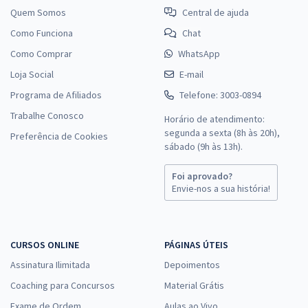
Quem Somos
Central de ajuda
Como Funciona
Chat
Como Comprar
WhatsApp
Loja Social
E-mail
Programa de Afiliados
Telefone: 3003-0894
Trabalhe Conosco
Horário de atendimento:
segunda a sexta (8h às 20h),
Preferência de Cookies
sábado (9h às 13h).
Foi aprovado?
Envie-nos a sua história!
CURSOS ONLINE
PÁGINAS ÚTEIS
Assinatura Ilimitada
Depoimentos
Coaching para Concursos
Material Grátis
Exame de Ordem
Aulas ao Vivo