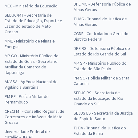
DPE MG - Defensoria Pública de
MEC - Ministério da Educação
Minas Gerais
SEDUC/MT - Secretaria de
TJ MG - Tribunal de Justiça de
Estado de Educação, Esporte e
Minas Gerais
Lazer do estado de Mato
Grosso
CGDF - Controladoria Geral do
Distrito Federal
MME - Ministério de Minas e
Energia
DPE RS - Defensoria Pública do
Estado do Rio Grande do Sul
MP GO - Ministério Público do
Estado de Goiás - Secretário
MP SP - Ministério Público do
Auxiliar da Comarca de
Estado de São Paulo
Itapuranga
PM SC - Polícia Militar de Santa
ANVISA - Agência Nacional de
Catarina
Vigilância Sanitária
SEDUC RS - Secretaria de
PM PE - Polícia Militar de
Estado da Educação do Rio
Pernambuco
Grande do Sul
CRECI MT - Conselho Regional de
SEJUS ES - Secretaria da Justiça
Corretores de Imóveis do Mato
do Espírito Santo
Grosso
TJ BA - Tribunal de Justiça do
Universidade Federal de
Estado da Bahia
Catalão - UFCAT