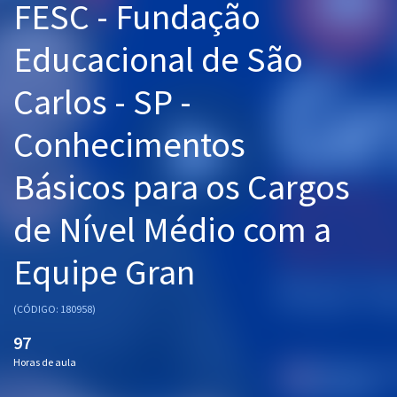
FESC - Fundação
Pós
Educacional de São
Graduação
Carlos - SP -
OAB
Conhecimentos
Mentorias
Básicos para os Cargos
Questões grátis
de Nível Médio com a
Conteúdo gratuito
Blog
Equipe Gran
Aprovados
(CÓDIGO: 180958)
Atendimento
97
Horas de aula