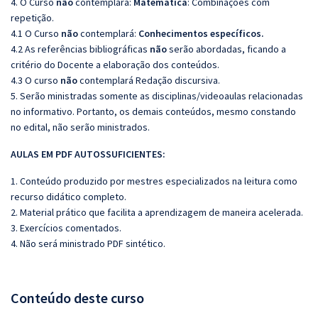
4. O Curso
não
contemplará:
Matemática
: Combinações com
repetição.
4.1 O Curso
não
contemplará:
Conhecimentos específicos.
4.2 As referências bibliográficas
não
serão abordadas, ficando a
critério do Docente a elaboração dos conteúdos.
4.3 O curso
não
contemplará Redação discursiva.
5. Serão ministradas somente as disciplinas/videoaulas relacionadas
no informativo. Portanto, os demais conteúdos, mesmo constando
no edital, não serão ministrados.
AULAS EM PDF AUTOSSUFICIENTES:
1. Conteúdo produzido por mestres especializados na leitura como
recurso didático completo.
2. Material prático que facilita a aprendizagem de maneira acelerada.
3. Exercícios comentados.
4. Não será ministrado PDF sintético.
Conteúdo deste curso