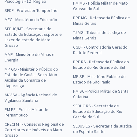
Psicologia - 12ª Região
PM MS - Polícia Militar de Mato
Grosso do Sul
SEDF - Professor Temporário
DPE MG - Defensoria Pública de
MEC - Ministério da Educação
Minas Gerais
SEDUC/MT - Secretaria de
TJ MG - Tribunal de Justiça de
Estado de Educação, Esporte e
Minas Gerais
Lazer do estado de Mato
Grosso
CGDF - Controladoria Geral do
Distrito Federal
MME - Ministério de Minas e
Energia
DPE RS - Defensoria Pública do
Estado do Rio Grande do Sul
MP GO - Ministério Público do
Estado de Goiás - Secretário
MP SP - Ministério Público do
Auxiliar da Comarca de
Estado de São Paulo
Itapuranga
PM SC - Polícia Militar de Santa
ANVISA - Agência Nacional de
Catarina
Vigilância Sanitária
SEDUC RS - Secretaria de
PM PE - Polícia Militar de
Estado da Educação do Rio
Pernambuco
Grande do Sul
CRECI MT - Conselho Regional de
SEJUS ES - Secretaria da Justiça
Corretores de Imóveis do Mato
do Espírito Santo
Grosso