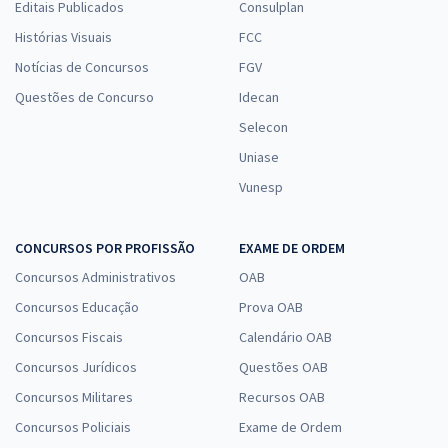
Editais Publicados
Consulplan
Histórias Visuais
FCC
Notícias de Concursos
FGV
Questões de Concurso
Idecan
Selecon
Uniase
Vunesp
CONCURSOS POR PROFISSÃO
EXAME DE ORDEM
Concursos Administrativos
OAB
Concursos Educação
Prova OAB
Concursos Fiscais
Calendário OAB
Concursos Jurídicos
Questões OAB
Concursos Militares
Recursos OAB
Concursos Policiais
Exame de Ordem