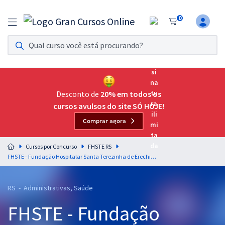
0
Assinatura Ilimitada 11
Acesso a todos os cursos. Teste grátis por 7 dias!
Assinatura OAB Até Passar
Acesso ilimitado a toda preparação para o Exame da
Desconto de
20% em todos os
Ordem, até você passar!
cursos avulsos do site SÓ HOJE!
Comprar agora
Residências Multiprofissionais
Preparação completa e intensiva para as principais
Cursos por Concurso
FHSTE RS
residências em saúde do Brasil
FHSTE - Fundação Hospitalar Santa Terezinha de Erechim - RS - Técnico de Enfermagem
Concursos
RS - Administrativas, Saúde
Assinatura Ilimitada
FHSTE - Fundação
Cursos 20% OFF