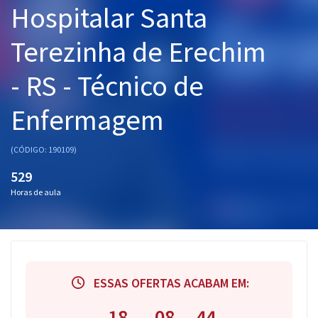
Hospitalar Santa
Pós
Terezinha de Erechim
Graduação
- RS - Técnico de
OAB
Enfermagem
Mentorias
Questões grátis
(CÓDIGO: 190109)
529
Conteúdo gratuito
Horas de aula
Blog
Aprovados
Atendimento
ESSAS OFERTAS ACABAM EM:
18
08
43