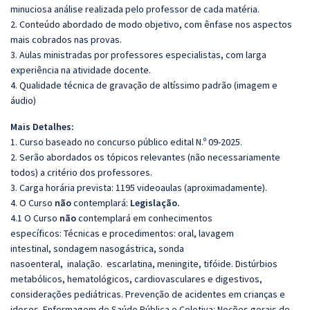
minuciosa análise realizada pelo professor de cada matéria.
2. Conteúdo abordado de modo objetivo, com ênfase nos aspectos
mais cobrados nas provas.
3. Aulas ministradas por professores especialistas, com larga
experiência na atividade docente.
4. Qualidade técnica de gravação de altíssimo padrão (imagem e
áudio)
Mais Detalhes:
1. Curso baseado no concurso público edital N.º 09-2025.
2. Serão abordados os tópicos relevantes (não necessariamente
todos) a critério dos professores.
3. Carga horária prevista: 1195 videoaulas (aproximadamente).
4. O Curso
não
contemplará:
Legislação.
4.1 O Curso
não
contemplará em conhecimentos
específicos:
Técnicas e procedimentos: oral
,
lavagem
intestinal, sondagem nasogástrica, sonda
nasoenteral
,
inalação.
escarlatina
, meningite
, tifóide.
Distúrbios
metabólicos, hematológicos, cardiovasculares e digestivos,
considerações pediátricas.
Prevenção de acidentes em crianças e
idosos.
Enfermagem de Saúde Pública e Coletiva: Noções gerais de