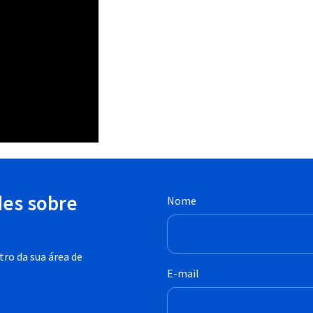
des sobre
Nome
ro da sua área de
E-mail