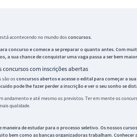
ue está acontecendo no mundo dos
concursos.
ara concurso e comece a se preparar o quanto antes. Com muita
os, a sua chance de conquistar uma vaga passa a ser bem maior
os concursos com inscrições abertas
s são os
concursos abertos e acesse o edital para começar a sua
ido pode lhe fazer perder a inscrição e ver o seu sonho se dis
 em andamento e até mesmo os previstos. Ter em mente os concurso
ais qualidade.
 maneira de estudar para o processo seletivo. Os nossos curso
uito bem como as bancas organizadoras trabalham. Conhecer a