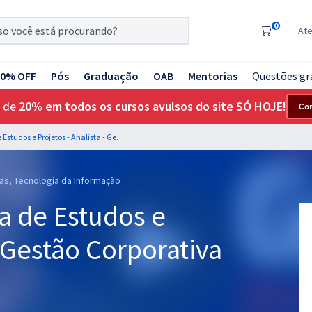
0
At
20% OFF
Pós
Graduação
OAB
Mentorias
Questões gr
 de
20% em todos os cursos avulsos do site SÓ HOJE!
Co
FINEP - Financiadora de Estudos e Projetos - Analista - Gestão Corporativa
tras, Tecnologia da Informação
a de Estudos e
- Gestão Corporativa