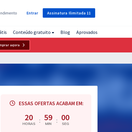
Assinatura
Ilimitada
11
endimento
Entrar
átis
Conteúdo gratuito
Blog
Aprovados
mprar agora
ESSAS OFERTAS ACABAM EM:
20
58
59
:
:
HORAS
MIN
SEG