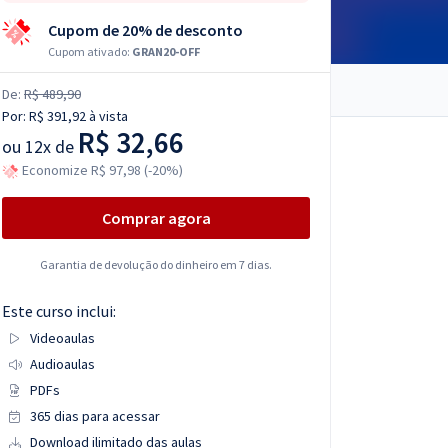
Cupom de 20% de desconto
Cupom ativado:
GRAN20-OFF
De:
R$ 489,90
Por:
R$ 391,92
à vista
R$ 32,66
ou
12x de
Economize R$ 97,98 (-20%)
Comprar agora
Garantia de devolução do dinheiro em 7 dias.
Este curso inclui:
Videoaulas
Audioaulas
PDFs
365 dias para acessar
Download ilimitado das aulas