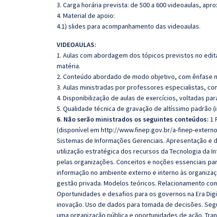
3. Carga horária prevista: de 500 a 600 videoaulas, ap
4. Material de apoio:
4.1) slides para acompanhamento das videoaulas.
VIDEOAULAS:
1. Aulas com abordagem dos tópicos previstos no edita
matéria.
2. Conteúdo abordado de modo objetivo, com ênfase n
3. Aulas ministradas por professores especialistas, co
4. Disponibilização de aulas de exercícios, voltadas pa
5. Qualidade técnica de gravação de altíssimo padrão 
6. Não serão ministrados os seguintes conteúdos:
1 
(disponível em http://www.finep.gov.br/a-finep-extern
Sistemas de Informações Gerenciais. Apresentação e 
utilização estratégica dos recursos da Tecnologia da
pelas organizações. Conceitos e noções essenciais pa
informação no ambiente externo e interno às organizaç
gestão privada. Modelos teóricos. Relacionamento com
Oportunidades e desafios para os governos na Era Digit
inovação. Uso de dados para tomada de decisões. Segu
uma organização pública e oportunidades de ação. Tra