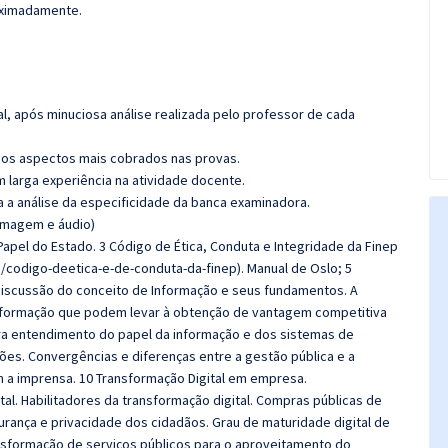
roximadamente.
l, após minuciosa análise realizada pelo professor de cada
os aspectos mais cobrados nas provas.
m larga experiência na atividade docente.
ra a análise da especificidade da banca examinadora.
(imagem e áudio)
Papel do Estado. 3 Código de Ética, Conduta e Integridade da Finep
o/codigo-deetica-e-de-conduta-da-finep). Manual de Oslo; 5
discussão do conceito de Informação e seus fundamentos. A
 Informação que podem levar à obtenção de vantagem competitiva
ra entendimento do papel da informação e dos sistemas de
ões. Convergências e diferenças entre a gestão pública e a
 a imprensa. 10 Transformação Digital em empresa.
al. Habilitadores da transformação digital. Compras públicas de
rança e privacidade dos cidadãos. Grau de maturidade digital de
nsformação de serviços públicos para o aproveitamento do