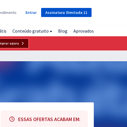
Assinatura
Ilimitada
11
endimento
Entrar
átis
Conteúdo gratuito
Blog
Aprovados
mprar agora
ESSAS OFERTAS ACABAM EM: