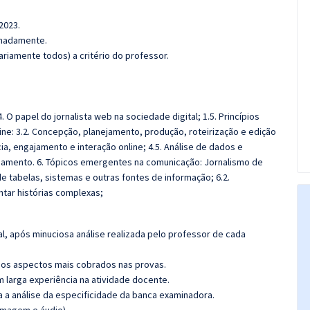
2023.
ximadamente.
riamente todos) a critério do professor.
4. O papel do jornalista web na sociedade digital; 1.5. Princípios
ine: 3.2. Concepção, planejamento, produção, roteirização e edição
ia, engajamento e interação online; 4.5. Análise de dados e
jamento. 6. Tópicos emergentes na comunicação: Jornalismo de
e tabelas, sistemas e outras fontes de informação; 6.2.
ntar histórias complexas;
l, após minuciosa análise realizada pelo professor de cada
os aspectos mais cobrados nas provas.
m larga experiência na atividade docente.
ra a análise da especificidade da banca examinadora.