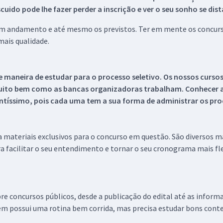
ido pode lhe fazer perder a inscrição e ver o seu sonho se dis
 em andamento e até mesmo os previstos. Ter em mente os concurso
ais qualidade.
 maneira de estudar para o processo seletivo. Os nossos curso
uito bem como as bancas organizadoras trabalham. Conhecer a
tíssimo, pois cada uma tem a sua forma de administrar os proc
 a materiais exclusivos para o concurso em questão. São diversos 
a facilitar o seu entendimento e tornar o seu cronograma mais fle
re concursos públicos, desde a publicação do edital até as inform
em possui uma rotina bem corrida, mas precisa estudar bons conte