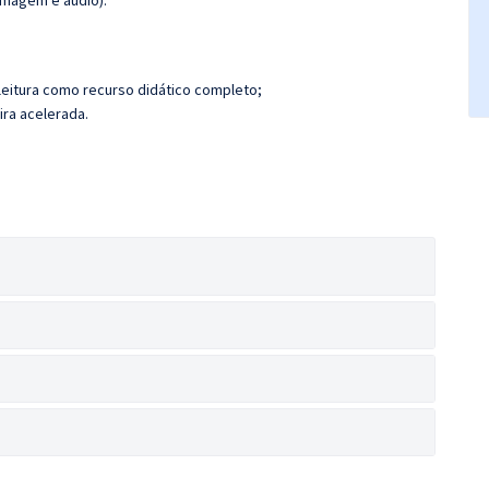
imagem e áudio).
leitura como recurso didático completo;
ira acelerada.