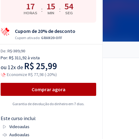
17
15
54
:
:
HORAS
MIN
SEG
Cupom de 20% de desconto
Cupom ativado:
GRAN20-OFF
De:
R$ 389,90
Por:
R$ 311,92
à vista
R$ 25,99
ou
12x de
Economize R$ 77,98 (-20%)
Comprar agora
Garantia de devolução do dinheiro em 7 dias.
Este curso inclui:
Videoaulas
Audioaulas