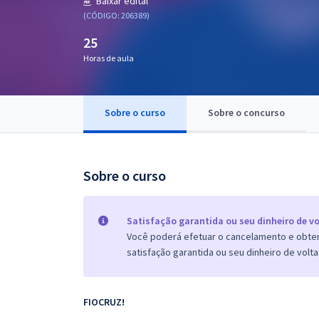
Baixar edital
Pós
(CÓDIGO: 206389)
25
Graduação
Horas de aula
OAB
Mentorias
Sobre o curso
Sobre o concurso
Questões grátis
Sobre o curso
Conteúdo gratuito
Blog
Satisfação garantida ou seu dinheiro de vo
Aprovados
Você poderá efetuar o cancelamento e obter 
satisfação garantida ou seu dinheiro de volta
Atendimento
FIOCRUZ!