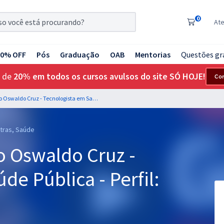
0
At
20% OFF
Pós
Graduação
OAB
Mentorias
Questões gr
 de
20% em todos os cursos avulsos do site SÓ HOJE!
Co
FIOCRUZ - Fundação Oswaldo Cruz - Tecnologista em Saúde Pública - Perfil: Jornalista Web
utras, Saúde
 Oswaldo Cruz -
de Pública - Perfil: