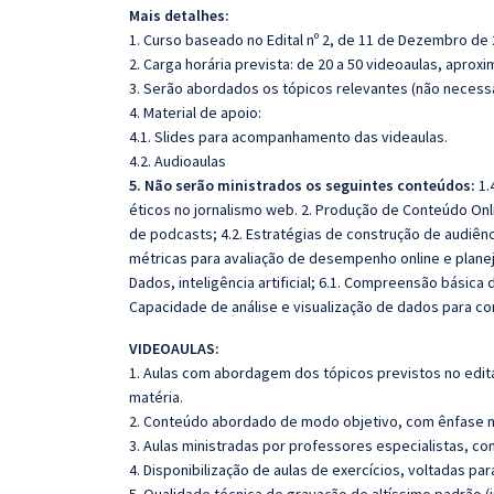
Mais detalhes:
1. Curso baseado no Edital nº 2, de 11 de Dezembro de 
2. Carga horária prevista: de 20 a 50 videoaulas, apro
3. Serão abordados os tópicos relevantes (não necessa
4. Material de apoio:
4.1. Slides para acompanhamento das videaulas.
4.2. Audioaulas
5. Não serão ministrados os seguintes conteúdos:
1.
éticos no jornalismo web. 2. Produção de Conteúdo Onl
de podcasts;
4.2. Estratégias de construção de audiênc
métricas para avaliação de desempenho online e plane
Dados, inteligência artificial;
6.1. Compreensão básica d
Capacidade de análise e visualização de dados para co
VIDEOAULAS:
1. Aulas com abordagem dos tópicos previstos no edita
matéria.
2. Conteúdo abordado de modo objetivo, com ênfase n
3. Aulas ministradas por professores especialistas, co
4. Disponibilização de aulas de exercícios, voltadas pa