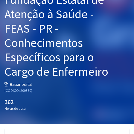
Pós
Atenção à Saúde -
Graduação
FEAS - PR -
OAB
Conhecimentos
Mentorias
Específicos para o
Questões grátis
Cargo de Enfermeiro
Conteúdo gratuito
Baixar edital
Blog
(CÓDIGO: 200350)
Aprovados
362
Horas de aula
Atendimento