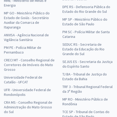
MME - Ministério de Minas e
Energia
DPE RS - Defensoria Pública do
Estado do Rio Grande do Sul
MP GO - Ministério Público do
Estado de Goiás - Secretário
MP SP - Ministério Público do
Auxiliar da Comarca de
Estado de São Paulo
Itapuranga
PM SC - Polícia Militar de Santa
ANVISA - Agência Nacional de
Catarina
Vigilância Sanitária
SEDUC RS - Secretaria de
PM PE - Polícia Militar de
Estado da Educação do Rio
Pernambuco
Grande do Sul
CRECI MT - Conselho Regional de
SEJUS ES - Secretaria da Justiça
Corretores de Imóveis do Mato
do Espírito Santo
Grosso
TJ BA - Tribunal de Justiça do
Universidade Federal de
Estado da Bahia
Catalão - UFCAT
TRF 3 - Tribunal Regional Federal
UFR - Universidade Federal de
da 3ª Região
Rondonópolis
MP RO - Ministério Público de
CRA MS - Conselho Regional de
Rondônia
Administração do Mato Grosso
do Sul
TCE SP - Tribunal de Contas do
Estado de São Paulo