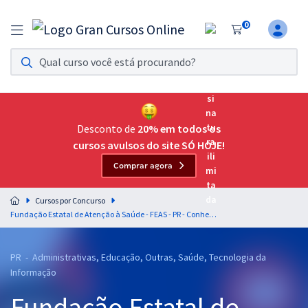
0
Assinatura Ilimitada 11
Acesso a todos os cursos. Teste grátis por 7 dias!
Assinatura OAB Até Passar
Acesso ilimitado a toda preparação para o Exame da
Desconto de
20% em todos os
Ordem, até você passar!
cursos avulsos do site SÓ HOJE!
Comprar agora
Residências Multiprofissionais
Preparação completa e intensiva para as principais
Cursos por Concurso
residências em saúde do Brasil
Fundação Estatal de Atenção à Saúde - FEAS - PR - Conhecimentos Específicos para o Cargo de Enfermeiro
Concursos
PR - Administrativas, Educação, Outras, Saúde, Tecnologia da
Assinatura Ilimitada
Informação
Cursos 20% OFF
Fundação Estatal de