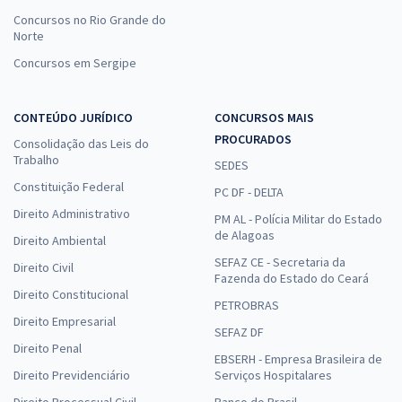
Concursos no Rio Grande do
Norte
Concursos em Sergipe
CONTEÚDO JURÍDICO
CONCURSOS MAIS
PROCURADOS
Consolidação das Leis do
Trabalho
SEDES
Constituição Federal
PC DF - DELTA
Direito Administrativo
PM AL - Polícia Militar do Estado
de Alagoas
Direito Ambiental
SEFAZ CE - Secretaria da
Direito Civil
Fazenda do Estado do Ceará
Direito Constitucional
PETROBRAS
Direito Empresarial
SEFAZ DF
Direito Penal
EBSERH - Empresa Brasileira de
Direito Previdenciário
Serviços Hospitalares
Direito Processual Civil
Banco do Brasil