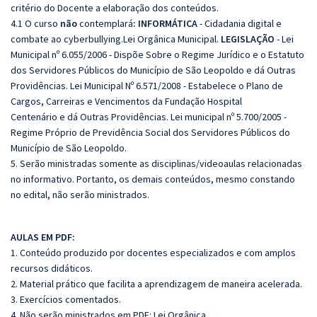
critério do Docente a elaboração dos conteúdos.
4.1 O curso
não
contemplará
:
INFORMÁTICA
- Cidadania digital e
combate ao cyberbullying.Lei Orgânica Municipal.
LEGISLAÇÃO
- Lei
Municipal nº 6.055/2006 - Dispõe Sobre o Regime Jurídico e o Estatuto
dos Servidores Públicos do Município de São Leopoldo e dá Outras
Providências. Lei Municipal Nº 6.571/2008 - Estabelece o Plano de
Cargos, Carreiras e Vencimentos da Fundação Hospital
Centenário e dá Outras Providências. Lei municipal nº 5.700/2005 -
Regime Próprio de Previdência Social dos Servidores Públicos do
Município de São Leopoldo.
5. Serão ministradas somente as disciplinas/videoaulas relacionadas
no informativo. Portanto, os demais conteúdos, mesmo constando
no edital, não serão ministrados.
AULAS EM PDF:
1. Conteúdo produzido por docentes especializados e com amplos
recursos didáticos.
2. Material prático que facilita a aprendizagem de maneira acelerada.
3. Exercícios comentados.
4. Não serão ministrados em PDF: Lei Orgânica