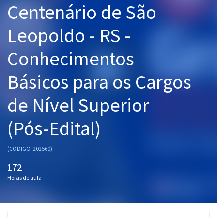
Centenário de São
Pós
Leopoldo - RS -
Graduação
Conhecimentos
OAB
Básicos para os Cargos
Mentorias
de Nível Superior
Questões grátis
Conteúdo gratuito
(Pós-Edital)
Blog
(CÓDIGO: 202560)
Aprovados
172
Horas de aula
Atendimento