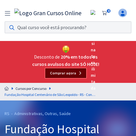
0
Assinatura Ilimitada 11
Acesso a todos os cursos. Teste grátis por 7 dias!
Assinatura OAB Até Passar
Acesso ilimitado a toda preparação para o Exame da
Desconto de
20% em todos os
Ordem, até você passar!
cursos avulsos do site SÓ HOJE!
Comprar agora
Residências Multiprofissionais
Preparação completa e intensiva para as principais
Cursos por Concurso
residências em saúde do Brasil
Fundação Hospital Centenário de São Leopoldo - RS - Conhecimentos Básicos para os Cargos de Nível Superior (Pós-Edital)
Concursos
RS - Administrativas, Outras, Saúde
Assinatura Ilimitada
Fundação Hospital
Cursos 20% OFF