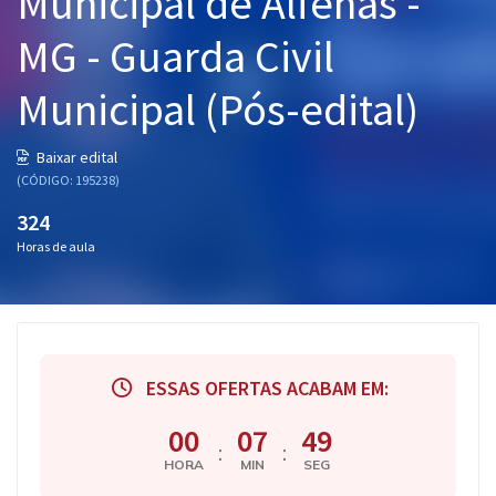
Municipal de Alfenas -
Pós
MG - Guarda Civil
Graduação
Municipal (Pós-edital)
OAB
Baixar edital
Mentorias
(CÓDIGO: 195238)
324
Questões grátis
Horas de aula
Conteúdo gratuito
Blog
Aprovados
ESSAS OFERTAS ACABAM EM:
Atendimento
00
07
49
:
:
HORA
MIN
SEG