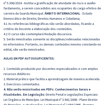
nº 5.306/2024 - Institui a gratificação de atividade de risco e auxílio
fardamento, a serem concedidos aos ocupantes do cargo efetivo de
carreira da Guarda Municipal.
ÂMBITO INTERNACIONAL
- Estado
Democrático de Direito; Direitos Humanos e Cidadania;
4.1 As referências bibliográficas não serão abordadas, ficando a
critério do Docente a elaboração dos conteúdos.
4.2 O curso não contemplará Redação discursiva.
5. Serão ministradas somente as disciplinas/videoaulas relacionadas
no informativo. Portanto, os demais conteúdos mesmo constando no
edital, não serão ministrados.
AULAS EM PDF AUTOSSUFICIENTES:
1. Conteúdo produzido por docentes especializados e com amplos
recursos didáticos.
2. Material prático que facilita a aprendizagem de maneira acelerada.
3. Exercícios comentados.
4. Não serão ministrados em PDFs: Conhecimentos Gerais e
Atualidades. Em Legislação:
Direito Penal e Legislações Especiais:
Lei Orgânica do Município. Lei Municipal nº 3.941/2006 - Plano Diretor
do Município, e atualizações. Lei Municipal nº 2.694/1995 - Regime