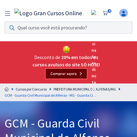
0
Assinatura Ilimitada 11
Acesso a todos os cursos. Teste grátis por 7 dias!
Assinatura OAB Até Passar
Acesso ilimitado a toda preparação para o Exame da
Desconto de
20% em todos os
Ordem, até você passar!
cursos avulsos do site SÓ HOJE!
Comprar agora
Residências Multiprofissionais
Preparação completa e intensiva para as principais
Cursos por Concurso
PREFEITURA MUNICIPAL DE ALFENAS/MG
residências em saúde do Brasil
GCM - Guarda Civil Municipal de Alfenas - MG - Guarda Civil Municipal (Pós-edital)
Concursos
GCM - Guarda Civil
Assinatura Ilimitada
Cursos 20% OFF