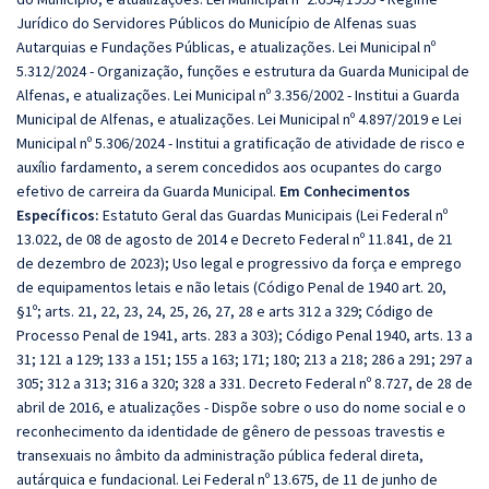
Jurídico do Servidores Públicos do Município de Alfenas suas
Autarquias e Fundações Públicas, e atualizações. Lei Municipal nº
5.312/2024 - Organização, funções e estrutura da Guarda Municipal de
Alfenas, e atualizações. Lei Municipal nº 3.356/2002 - Institui a Guarda
Municipal de Alfenas, e atualizações. Lei Municipal nº 4.897/2019 e Lei
Municipal nº 5.306/2024 - Institui a gratificação de atividade de risco e
auxílio fardamento, a serem concedidos aos ocupantes do cargo
efetivo de carreira da Guarda Municipal.
Em Conhecimentos
Específicos:
Estatuto Geral das Guardas Municipais (Lei Federal nº
13.022, de 08 de agosto de 2014 e Decreto Federal nº 11.841, de 21
de dezembro de 2023); Uso legal e progressivo da força e emprego
de equipamentos letais e não letais (Código Penal de 1940 art. 20,
§1º; arts. 21, 22, 23, 24, 25, 26, 27, 28 e arts 312 a 329; Código de
Processo Penal de 1941, arts. 283 a 303); Código Penal 1940, arts. 13 a
31; 121 a 129; 133 a 151; 155 a 163; 171; 180; 213 a 218; 286 a 291; 297 a
305; 312 a 313; 316 a 320; 328 a 331. Decreto Federal nº 8.727, de 28 de
abril de 2016, e atualizações - Dispõe sobre o uso do nome social e o
reconhecimento da identidade de gênero de pessoas travestis e
transexuais no âmbito da administração pública federal direta,
autárquica e fundacional. Lei Federal nº 13.675, de 11 de junho de