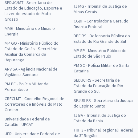
SEDUC/MT - Secretaria de
TJ MG - Tribunal de Justiça de
Estado de Educação, Esporte e
Minas Gerais
Lazer do estado de Mato
Grosso
CGDF - Controladoria Geral do
Distrito Federal
MME - Ministério de Minas e
Energia
DPE RS - Defensoria Pública do
Estado do Rio Grande do Sul
MP GO - Ministério Público do
Estado de Goiás - Secretário
MP SP - Ministério Público do
Auxiliar da Comarca de
Estado de São Paulo
Itapuranga
PM SC - Polícia Militar de Santa
ANVISA - Agência Nacional de
Catarina
Vigilância Sanitária
SEDUC RS - Secretaria de
PM PE - Polícia Militar de
Estado da Educação do Rio
Pernambuco
Grande do Sul
CRECI MT - Conselho Regional de
SEJUS ES - Secretaria da Justiça
Corretores de Imóveis do Mato
do Espírito Santo
Grosso
TJ BA - Tribunal de Justiça do
Universidade Federal de
Estado da Bahia
Catalão - UFCAT
TRF 3 - Tribunal Regional Federal
UFR - Universidade Federal de
da 3ª Região