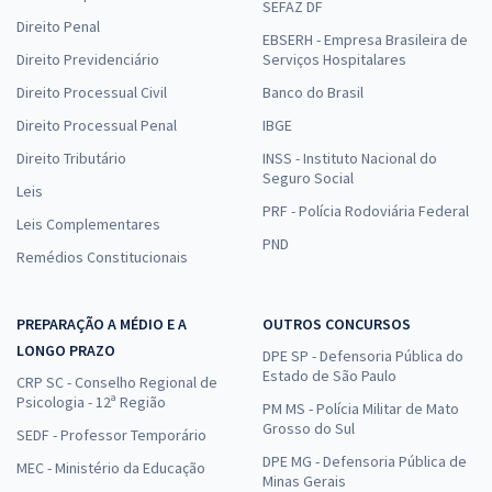
SEFAZ DF
Direito Penal
EBSERH - Empresa Brasileira de
Direito Previdenciário
Serviços Hospitalares
Direito Processual Civil
Banco do Brasil
Direito Processual Penal
IBGE
Direito Tributário
INSS - Instituto Nacional do
Seguro Social
Leis
PRF - Polícia Rodoviária Federal
Leis Complementares
PND
Remédios Constitucionais
PREPARAÇÃO A MÉDIO E A
OUTROS CONCURSOS
LONGO PRAZO
DPE SP - Defensoria Pública do
Estado de São Paulo
CRP SC - Conselho Regional de
Psicologia - 12ª Região
PM MS - Polícia Militar de Mato
Grosso do Sul
SEDF - Professor Temporário
DPE MG - Defensoria Pública de
MEC - Ministério da Educação
Minas Gerais