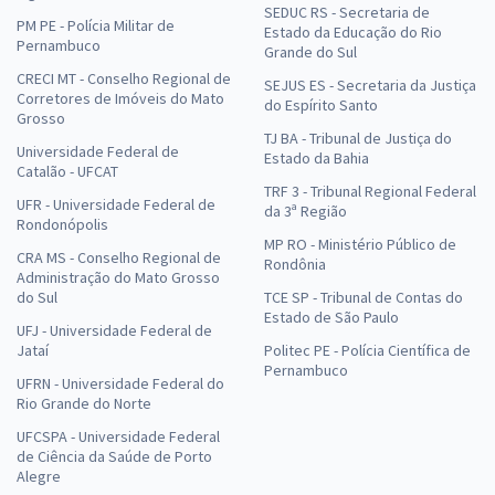
SEDUC RS - Secretaria de
PM PE - Polícia Militar de
Estado da Educação do Rio
Pernambuco
Grande do Sul
CRECI MT - Conselho Regional de
SEJUS ES - Secretaria da Justiça
Corretores de Imóveis do Mato
do Espírito Santo
Grosso
TJ BA - Tribunal de Justiça do
Universidade Federal de
Estado da Bahia
Catalão - UFCAT
TRF 3 - Tribunal Regional Federal
UFR - Universidade Federal de
da 3ª Região
Rondonópolis
MP RO - Ministério Público de
CRA MS - Conselho Regional de
Rondônia
Administração do Mato Grosso
do Sul
TCE SP - Tribunal de Contas do
Estado de São Paulo
UFJ - Universidade Federal de
Jataí
Politec PE - Polícia Científica de
Pernambuco
UFRN - Universidade Federal do
Rio Grande do Norte
UFCSPA - Universidade Federal
de Ciência da Saúde de Porto
Alegre