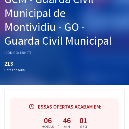
Pós
Municipal de
Graduação
Montividiu - GO -
OAB
Guarda Civil Municipal
Mentorias
(CÓDIGO: 168407)
Questões grátis
213
Horas de aula
Conteúdo gratuito
Blog
Aprovados
ESSAS OFERTAS ACABAM EM:
Atendimento
06
46
01
:
:
HORAS
MIN
SEG