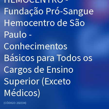
Pós
Fundação Pró-Sangue
Graduação
Hemocentro de São
OAB
Paulo -
Mentorias
Conhecimentos
Questões grátis
Básicos para Todos os
Conteúdo gratuito
Cargos de Ensino
Blog
Superior (Exceto
Aprovados
Médicos)
Atendimento
(CÓDIGO: 202334)