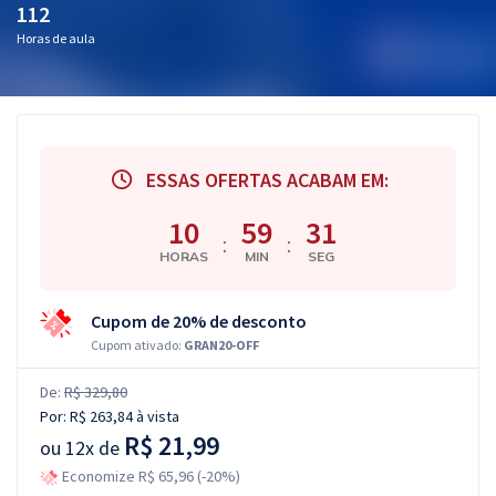
112
Horas de aula
ESSAS OFERTAS ACABAM EM:
10
59
30
:
:
HORAS
MIN
SEG
Cupom de 20% de desconto
Cupom ativado:
GRAN20-OFF
De:
R$ 329,80
Por:
R$ 263,84
à vista
R$ 21,99
ou
12x de
Economize R$ 65,96 (-20%)