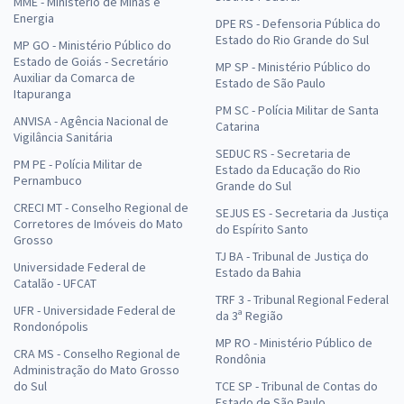
MME - Ministério de Minas e
Energia
DPE RS - Defensoria Pública do
Estado do Rio Grande do Sul
MP GO - Ministério Público do
Estado de Goiás - Secretário
MP SP - Ministério Público do
Auxiliar da Comarca de
Estado de São Paulo
Itapuranga
PM SC - Polícia Militar de Santa
ANVISA - Agência Nacional de
Catarina
Vigilância Sanitária
SEDUC RS - Secretaria de
PM PE - Polícia Militar de
Estado da Educação do Rio
Pernambuco
Grande do Sul
CRECI MT - Conselho Regional de
SEJUS ES - Secretaria da Justiça
Corretores de Imóveis do Mato
do Espírito Santo
Grosso
TJ BA - Tribunal de Justiça do
Universidade Federal de
Estado da Bahia
Catalão - UFCAT
TRF 3 - Tribunal Regional Federal
UFR - Universidade Federal de
da 3ª Região
Rondonópolis
MP RO - Ministério Público de
CRA MS - Conselho Regional de
Rondônia
Administração do Mato Grosso
do Sul
TCE SP - Tribunal de Contas do
Estado de São Paulo