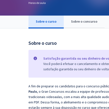
Horas de aula
Pós
Graduação
Sobre o curso
Sobre o concurso
OAB
Mentorias
Sobre o curso
Questões grátis
Satisfação garantida ou seu dinheiro de vo
Conteúdo gratuito
Você poderá efetuar o cancelamento e obter 
satisfação garantida ou seu dinheiro de volta
Blog
Aprovados
A fim de preparar os candidatos para o concurso públi
Paulo
, o Gran Concursos escalou a equipe de profess
Atendimento
tradicionais videoaulas, com a mais alta qualidade au
em PDF. Dessa forma, o alinhamento e o compromisso 
estarão sempre à sua disposição no curso que oferec