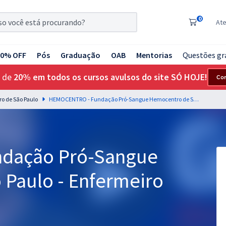
0
At
20% OFF
Pós
Graduação
OAB
Mentorias
Questões gr
 de
20% em todos os cursos avulsos do site SÓ HOJE!
Co
o de São Paulo
HEMOCENTRO - Fundação Pró-Sangue Hemocentro de São Paulo - Enfermeiro
dação Pró-Sangue
Paulo - Enfermeiro