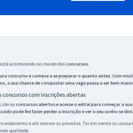
ue está acontecendo no mundo dos
concursos.
ara concurso e comece a se preparar o quanto antes. Com muita
os, a sua chance de conquistar uma vaga passa a ser bem maior
os concursos com inscrições abertas
s são os
concursos abertos e acesse o edital para começar a sua
ido pode lhe fazer perder a inscrição e ver o seu sonho se dis
 em andamento e até mesmo os previstos. Ter em mente os concurso
ais qualidade.