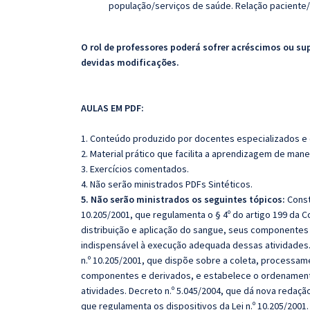
população/serviços de saúde. Relação paciente/
O rol de professores poderá sofrer acréscimos ou su
devidas modificações.
AULAS EM PDF:
1. Conteúdo produzido por docentes especializados e
2. Material prático que facilita a aprendizagem de mane
3. Exercícios comentados.
4.
Não serão ministrados PDFs Sintéticos.
5. Não serão ministrados os seguintes tópicos:
Consti
10.205/2001, que regulamenta o § 4º do artigo 199 da C
distribuição e aplicação do sangue, seus componentes
indispensável à execução adequada dessas atividades. 
n.º 10.205/2001, que dispõe sobre a coleta, processam
componentes e derivados, e estabelece o ordenamento
atividades. Decreto n.º 5.045/2004, que dá nova redação 
que regulamenta os dispositivos da Lei n.º 10.205/2001.