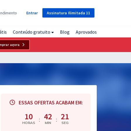
Assinatura
Ilimitada
11
endimento
Entrar
átis
Conteúdo gratuito
Blog
Aprovados
mprar agora
ESSAS OFERTAS ACABAM EM:
10
42
20
:
:
HORAS
MIN
SEG