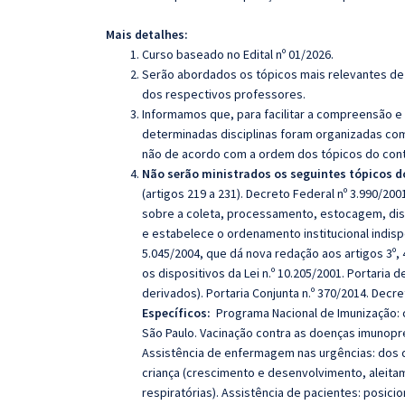
Mais detalhes:
Curso baseado no Edital nº 01/2026.
Serão abordados os tópicos mais relevantes de 
dos respectivos professores.
Informamos que, para facilitar a compreensão e
determinadas disciplinas foram organizadas com
não de acordo com a ordem dos tópicos do con
Não serão ministrados os seguintes tópicos do
(artigos 219 a 231). Decreto Federal nº 3.990/200
sobre a coleta, processamento, estocagem, dis
e estabelece o ordenamento institucional indis
5.045/2004, que dá nova redação aos artigos 3º, 
os dispositivos da Lei n.º 10.205/2001. Portaria
derivados). Portaria Conjunta n.º 370/2014. Decre
Específicos:
Programa Nacional de Imunização: 
São Paulo. Vacinação contra as doenças imunoprev
Assistência de enfermagem nas urgências: dos di
criança (crescimento e desenvolvimento, aleita
respiratórias). Assistência de pacientes: posici