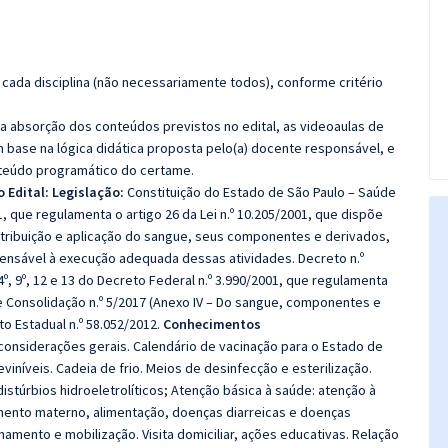
cada disciplina (não necessariamente todos), conforme critério
 a absorção dos conteúdos previstos no edital, as videoaulas de
 base na lógica didática proposta pelo(a) docente responsável, e
teúdo programático do certame.
 Edital: Legislação:
Constituição do Estado de São Paulo – Saúde
1, que regulamenta o artigo 26 da Lei n.º 10.205/2001, que dispõe
tribuição e aplicação do sangue, seus componentes e derivados,
pensável à execução adequada dessas atividades. Decreto n.º
4º, 9º, 12 e 13 do Decreto Federal n.º 3.990/2001, que regulamenta
 de Consolidação n.º 5/2017 (Anexo IV – Do sangue, componentes e
to Estadual n.º 58.052/2012.
Conhecimentos
considerações gerais. Calendário de vacinação para o Estado de
iníveis. Cadeia de frio. Meios de desinfecção e esterilização.
stúrbios hidroeletrolíticos; Atenção básica à saúde: atenção à
mento materno, alimentação, doenças diarreicas e doenças
onamento e mobilização. Visita domiciliar, ações educativas. Relação