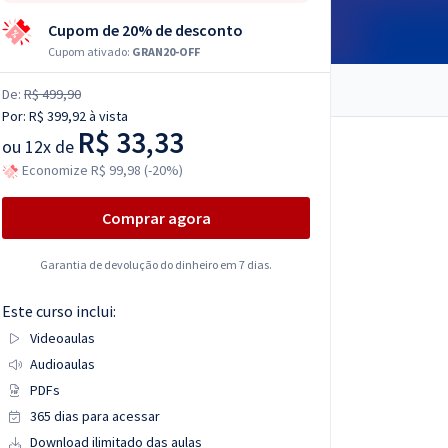
Cupom de 20% de desconto
Cupom ativado:
GRAN20-OFF
De:
R$ 499,90
Por:
R$ 399,92
à vista
R$ 33,33
ou
12x de
Economize R$ 99,98 (-20%)
Comprar agora
Garantia de devolução do dinheiro em 7 dias.
Este curso inclui:
Videoaulas
Audioaulas
PDFs
365 dias para acessar
Download ilimitado das aulas