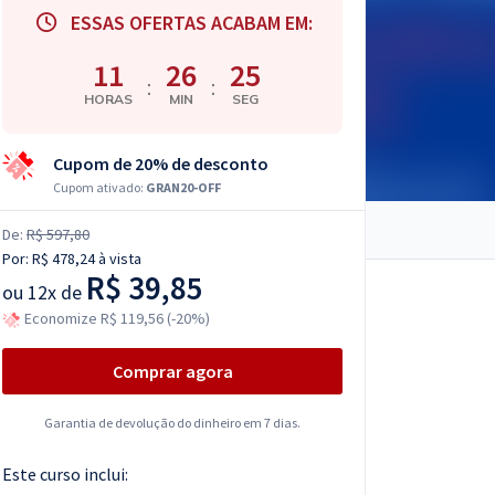
ESSAS OFERTAS ACABAM EM:
11
26
24
:
:
HORAS
MIN
SEG
Cupom de 20% de desconto
Cupom ativado:
GRAN20-OFF
De:
R$ 597,80
Por:
R$ 478,24
à vista
R$ 39,85
ou
12x de
Economize R$ 119,56 (-20%)
Comprar agora
Garantia de devolução do dinheiro em 7 dias.
Este curso inclui: