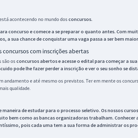
ue está acontecendo no mundo dos
concursos.
ara concurso e comece a se preparar o quanto antes. Com muita
os, a sua chance de conquistar uma vaga passa a ser bem maior
os concursos com inscrições abertas
s são os
concursos abertos e acesse o edital para começar a sua
ido pode lhe fazer perder a inscrição e ver o seu sonho se dis
 em andamento e até mesmo os previstos. Ter em mente os concurso
ais qualidade.
 maneira de estudar para o processo seletivo. Os nossos curso
uito bem como as bancas organizadoras trabalham. Conhecer a
tíssimo, pois cada uma tem a sua forma de administrar os proc