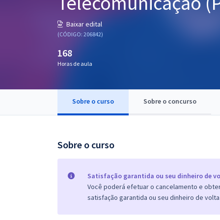
Telecomunicação (P
Pós
Baixar edital
Graduação
(CÓDIGO: 206842)
168
OAB
Horas de aula
Mentorias
Sobre o curso
Sobre o concurso
Questões grátis
Conteúdo gratuito
Blog
Sobre o curso
Aprovados
Satisfação garantida ou seu dinheiro de vo
Você poderá efetuar o cancelamento e obter 
Atendimento
satisfação garantida ou seu dinheiro de volta