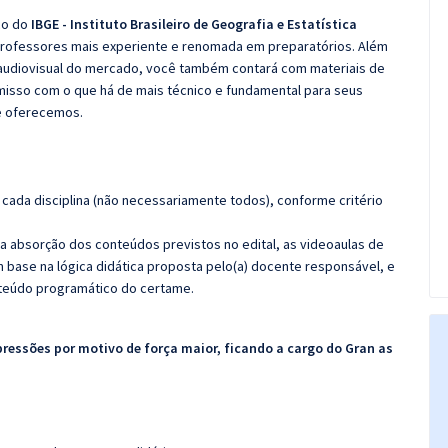
co do
IBGE - Instituto Brasileiro de Geografia e Estatística
 professores mais experiente e renomada em preparatórios. Além
e audiovisual do mercado, você também contará com materiais de
misso com o que há de mais técnico e fundamental para seus
e oferecemos.
cada disciplina (não necessariamente todos), conforme critério
 a absorção dos conteúdos previstos no edital, as videoaulas de
 base na lógica didática proposta pelo(a) docente responsável, e
teúdo programático do certame.
pressões por motivo de força maior, ficando a cargo do Gran as