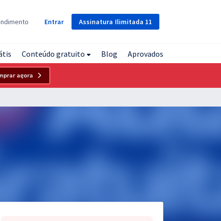
Assinatura
Ilimitada
11
endimento
Entrar
átis
Conteúdo gratuito
Blog
Aprovados
mprar agora