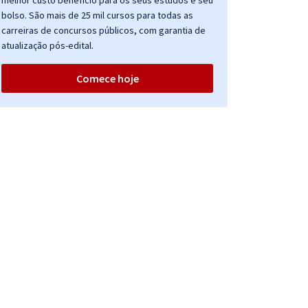
melhor custo benefício para os seus estudos e seu
bolso. São mais de 25 mil cursos para todas as
carreiras de concursos públicos, com garantia de
atualização pós-edital.
Comece hoje