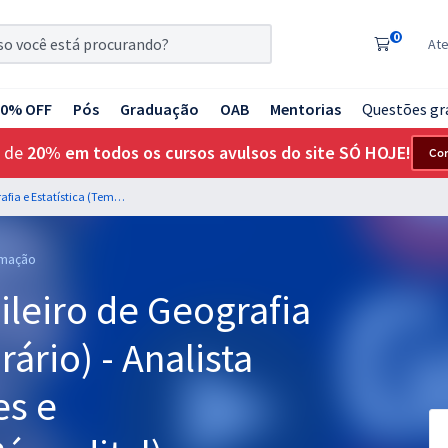
0
At
20% OFF
Pós
Graduação
OAB
Mentorias
Questões gr
 de
20% em todos os cursos avulsos do site SÓ HOJE!
Co
IBGE - Instituto Brasileiro de Geografia e Estatística (Temporário) - Analista Censitário (AC) Redes e Telecomunicação (Pós-edital)
rmação
sileiro de Geografia
rário) - Analista
es e