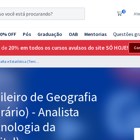
0
At
20% OFF
Pós
Graduação
OAB
Mentorias
Questões gr
 de
20% em todos os cursos avulsos do site SÓ HOJE!
Co
IBGE - Instituto Brasileiro de Geografia e Estatística (Temporário) - Analista Censitário (AC) - Tecnologia da Informação (Pós-Edital)
sileiro de Geografia
rário) - Analista
cnologia da