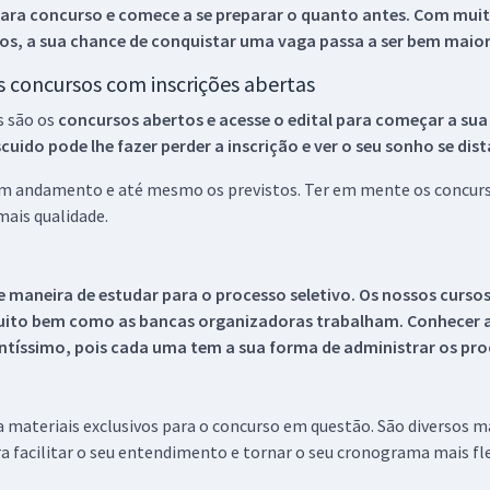
ara concurso e comece a se preparar o quanto antes. Com muita
os, a sua chance de conquistar uma vaga passa a ser bem maior
os concursos com inscrições abertas
s são os
concursos abertos e acesse o edital para começar a sua
ido pode lhe fazer perder a inscrição e ver o seu sonho se dis
 em andamento e até mesmo os previstos. Ter em mente os concurso
ais qualidade.
 maneira de estudar para o processo seletivo. Os nossos curso
uito bem como as bancas organizadoras trabalham. Conhecer a
tíssimo, pois cada uma tem a sua forma de administrar os proc
 a materiais exclusivos para o concurso em questão. São diversos 
a facilitar o seu entendimento e tornar o seu cronograma mais fle