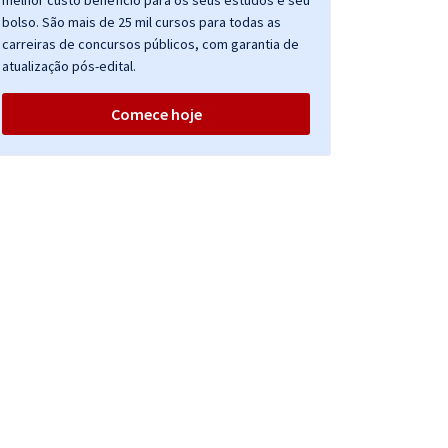
melhor custo benefício para os seus estudos e seu
bolso. São mais de 25 mil cursos para todas as
carreiras de concursos públicos, com garantia de
atualização pós-edital.
Comece hoje