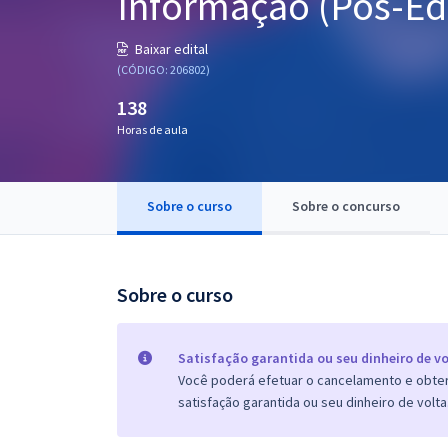
Informação (Pós-Edi
Pós
Baixar edital
Graduação
(CÓDIGO: 206802)
138
OAB
Horas de aula
Mentorias
Sobre o curso
Sobre o concurso
Questões grátis
Conteúdo gratuito
Blog
Sobre o curso
Aprovados
Satisfação garantida ou seu dinheiro de vo
Você poderá efetuar o cancelamento e obter 
Atendimento
satisfação garantida ou seu dinheiro de volta