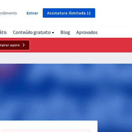
Assinatura
Ilimitada
11
endimento
Entrar
átis
Conteúdo gratuito
Blog
Aprovados
mprar agora