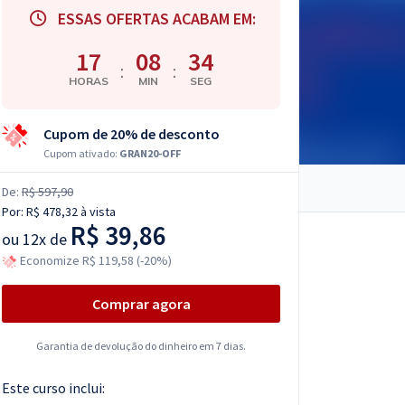
ESSAS OFERTAS ACABAM EM:
17
08
33
:
:
HORAS
MIN
SEG
Cupom de 20% de desconto
Cupom ativado:
GRAN20-OFF
De:
R$ 597,90
Por:
R$ 478,32
à vista
R$ 39,86
ou
12x de
Economize R$ 119,58 (-20%)
Comprar agora
Garantia de devolução do dinheiro em 7 dias.
Este curso inclui: