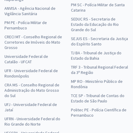
PM SC - Polícia Militar de Santa
ANVISA - Agência Nacional de
Catarina
Vigilância Sanitária
SEDUC RS - Secretaria de
PM PE - Polícia Militar de
Estado da Educação do Rio
IFMT - Instituto Federal de Educação, Ciência e Tecnologia de Mato
Pernambuco
Grande do Sul
Grosso - Conhecimentos Específicos para o Cargo: Técnico de
CRECI MT - Conselho Regional de
SEJUS ES - Secretaria da Justiça
Tecnologia da Informação (Pré-edital)
Corretores de Imóveis do Mato
do Espírito Santo
Grosso
R$ 255,92
à vista
TJ BA - Tribunal de Justiça do
21,33
R$
ou 12x de
Universidade Federal de
Estado da Bahia
Catalão - UFCAT
Economize R$ 63,98 (-20%)
TRF 3 - Tribunal Regional Federal
UFR - Universidade Federal de
da 3ª Região
Comprar
Rondonópolis
MP RO - Ministério Público de
CRA MS - Conselho Regional de
Rondônia
Administração do Mato Grosso
do Sul
TCE SP - Tribunal de Contas do
IFMT - Instituto Federal de Educação, Ciência e Tecnologia de Mato
Estado de São Paulo
UFJ - Universidade Federal de
Grosso - Conhecimentos Específicos para o Cargo: Analista de
Jataí
Politec PE - Polícia Científica de
Tecnologia da Informação (Pré-edital)
Pernambuco
UFRN - Universidade Federal do
R$ 463,92
à vista
Rio Grande do Norte
38,66
R$
ou 12x de