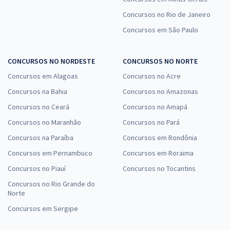
IFMT - Instituto Federal de Educação, Ciência e Tecnologia de Mato
Grosso - Técnico Administrativo em Educação - Assistente em
Concursos no Rio de Janeiro
Administração
Concursos em São Paulo
R$ 335,84
à vista
27,99
R$
ou 12x de
CONCURSOS NO NORDESTE
CONCURSOS NO NORTE
Economize R$ 83,96 (-20%)
Concursos em Alagoas
Concursos no Acre
Comprar
Concursos na Bahia
Concursos no Amazonas
Concursos no Ceará
Concursos no Amapá
Concursos no Maranhão
Concursos no Pará
IFMT - Instituto Federal de Educação, Ciência e Tecnologia de Mato
Concursos na Paraíba
Concursos em Rondônia
Grosso - Técnico Administrativo em Educação - Técnico em Assuntos
Concursos em Pernambuco
Concursos em Roraima
Educacionais
Concursos no Piauí
Concursos no Tocantins
R$ 335,92
à vista
27,99
R$
ou 12x de
Concursos no Rio Grande do
Norte
Economize R$ 83,98 (-20%)
Concursos em Sergipe
Comprar