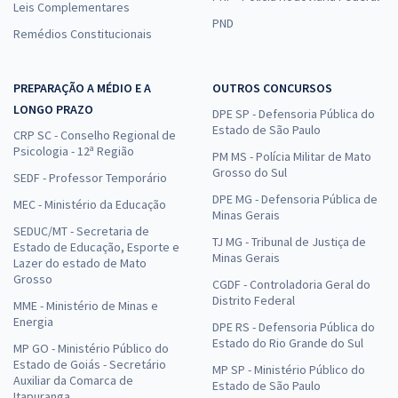
Leis Complementares
PND
Remédios Constitucionais
IFMT - Instituto Federal de Educação, Ciência e Tecnologia de Mato
PREPARAÇÃO A MÉDIO E A
OUTROS CONCURSOS
Grosso - Área: História
LONGO PRAZO
DPE SP - Defensoria Pública do
R$ 391,84
à vista
Estado de São Paulo
CRP SC - Conselho Regional de
32,65
R$
ou 12x de
Psicologia - 12ª Região
PM MS - Polícia Militar de Mato
Economize R$ 97,96 (-20%)
Grosso do Sul
SEDF - Professor Temporário
Comprar
DPE MG - Defensoria Pública de
MEC - Ministério da Educação
Minas Gerais
SEDUC/MT - Secretaria de
TJ MG - Tribunal de Justiça de
Estado de Educação, Esporte e
Minas Gerais
Lazer do estado de Mato
IFMT - Instituto Federal de Educação, Ciência e Tecnologia de Mato
Grosso
CGDF - Controladoria Geral do
Grosso - Conhecimentos Específicos para o Cargo: Área: História
Distrito Federal
MME - Ministério de Minas e
Energia
R$ 183,84
à vista
DPE RS - Defensoria Pública do
15,32
R$
Estado do Rio Grande do Sul
ou 12x de
MP GO - Ministério Público do
Estado de Goiás - Secretário
Economize R$ 45,96 (-20%)
MP SP - Ministério Público do
Auxiliar da Comarca de
Estado de São Paulo
Comprar
Itapuranga