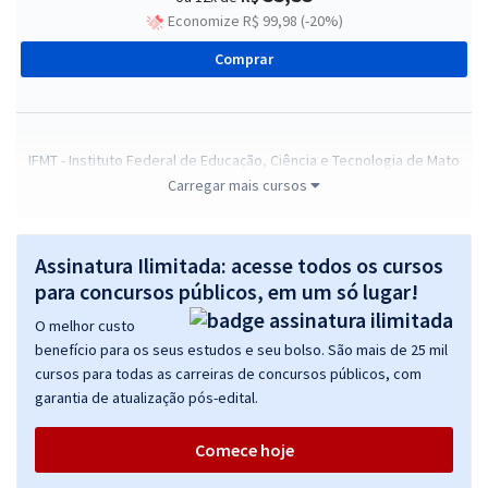
Economize R$ 99,98 (-20%)
Comprar
IFMT - Instituto Federal de Educação, Ciência e Tecnologia de Mato
Grosso - Pedagogo (Pós-edital)
Carregar mais cursos
R$ 343,92
à vista
28,66
R$
ou 12x de
Assinatura Ilimitada: acesse todos os cursos
Economize R$ 85,98 (-20%)
para concursos públicos, em um só lugar!
Comprar
O melhor custo
benefício para os seus estudos e seu bolso. São mais de 25 mil
cursos para todas as carreiras de concursos públicos, com
garantia de atualização pós-edital.
IFMT - Instituto Federal de Educação, Ciência e Tecnologia de Mato
Grosso - Nutricionista (Pós-edital)
Comece hoje
R$ 399,92
à vista