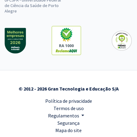
UFCSPA - Universidade Federal
Economize R$ 115,98 (-20%)
de Ciência da Saúde de Porto
Alegre
Comprar
IFMT - Instituto Federal de Educação, Ciência e Tecnologia de Mato
RA 1000
Grosso - Técnico Administrativo em Educação - Técnico em
Enfermagem
R$ 354,24
à vista
29,52
R$
ou 12x de
Economize R$ 88,56 (-20%)
© 2012 - 2026 Gran Tecnologia e Educação S/A
Comprar
Política de privacidade
Termos de uso
Regulamentos
IFMT - Instituto Federal de Educação, Ciência e Tecnologia de Mato
Segurança
Grosso - Técnico de Laboratório - Área: Química
Mapa do site
R$ 423,92
à vista