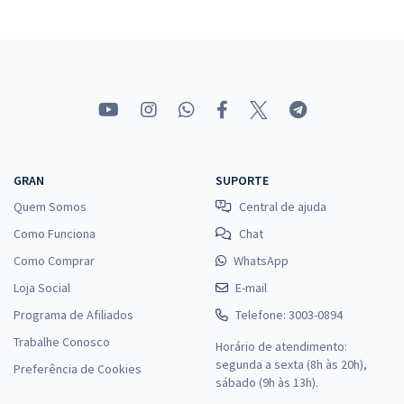
R$ 287,92
à vista
23,99
R$
ou 12x de
Economize R$ 71,98 (-20%)
Comprar
IFMT - Instituto Federal de Educação, Ciência e Tecnologia de Mato
GRAN
SUPORTE
Grosso - Área: Administração (Pós-edital)
Quem Somos
Central de ajuda
R$ 343,92
à vista
28,66
Como Funciona
Chat
R$
ou 12x de
Economize R$ 85,98 (-20%)
Como Comprar
WhatsApp
Loja Social
E-mail
Comprar
Programa de Afiliados
Telefone: 3003-0894
Trabalhe Conosco
Horário de atendimento:
segunda a sexta (8h às 20h),
Preferência de Cookies
IFMT - Instituto Federal de Educação, Ciência e Tecnologia de Mato
sábado (9h às 13h).
Grosso - Área: Português/Espanhol (Pós-edital)