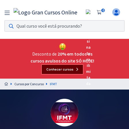
0
Assinatura Ilimitada 11
Acesso a todos os cursos. Teste grátis por 7 dias!
Assinatura OAB Até Passar
Acesso ilimitado a toda preparação para o Exame da
Desconto de
20% em todos os
Ordem, até você passar!
cursos avulsos do site SÓ HOJE!
Conhecer cursos
Residências Multiprofissionais
Preparação completa e intensiva para as principais
Cursos por Concurso
IFMT
residências em saúde do Brasil
Concursos
Assinatura Ilimitada
Cursos 20% OFF