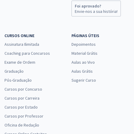
R$ 343,92
à vista
Foi aprovado?
28,66
Envie-nos a sua história!
R$
ou 12x de
Economize R$ 85,98 (-20%)
Comprar
CURSOS ONLINE
PÁGINAS ÚTEIS
Assinatura Ilimitada
Depoimentos
Coaching para Concursos
Material Grátis
IFMT Instituto Federal de Educação, Ciência e Tecnologia de Mato
Exame de Ordem
Aulas ao Vivo
Grosso - Professor de Matemática (Pós-Edital)
Graduação
Aulas Grátis
R$ 383,84
à vista
31,99
Pós-Graduação
R$
Sugerir Curso
ou 12x de
Economize R$ 95,96 (-20%)
Cursos por Concurso
Comprar
Cursos por Carreira
Cursos por Estado
Cursos por Professor
Oficina de Redação
IFMT - Instituto Federal de Educação, Ciência e Tecnologia de Mato
Grosso - Área: Física (Pós-edital)