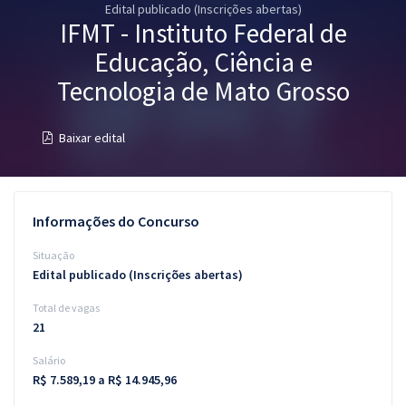
Edital publicado (Inscrições abertas)
Pós
IFMT - Instituto Federal de
Graduação
Educação, Ciência e
Tecnologia de Mato Grosso
OAB
Baixar edital
Mentorias
Questões grátis
Informações do Concurso
Conteúdo gratuito
Situação
Blog
Edital publicado (Inscrições abertas)
Aprovados
Total de vagas
21
Atendimento
Salário
R$ 7.589,19 a R$ 14.945,96