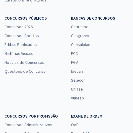
Cursos Online Gratuitos
R$ 343,84
à vista
28,65
R$
ou 12x de
CONCURSOS PÚBLICOS
BANCAS DE CONCURSOS
Economize R$ 85,96 (-20%)
Concursos 2026
Cebraspe
Comprar
Concursos Abertos
Cesgranrio
Editais Publicados
Consulplan
Histórias Visuais
FCC
IFMT - Instituto Federal de Educação, Ciência e Tecnologia de Mato
Notícias de Concursos
FGV
Grosso - Área: Química (Pós-edital)
Questões de Concurso
Idecan
R$ 343,84
à vista
Selecon
28,65
R$
ou 12x de
Economize R$ 85,96 (-20%)
Uniase
Vunesp
Comprar
CONCURSOS POR PROFISSÃO
EXAME DE ORDEM
Concursos Administrativos
OAB
IFMT - Instituto Federal de Educação, Ciência e Tecnologia de Mato