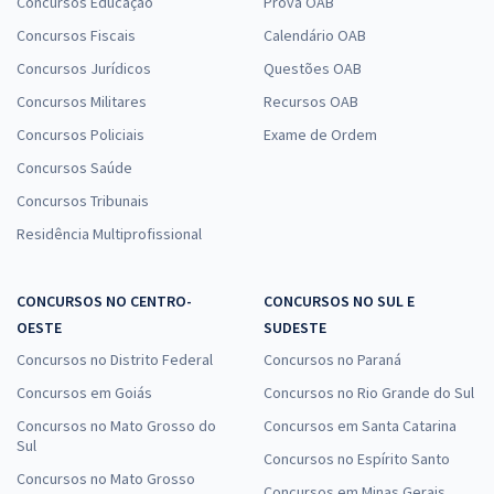
Grosso - Assistente de Alunos (Pós-edital)
Concursos Educação
Prova OAB
R$ 343,99
à vista
Concursos Fiscais
Calendário OAB
28,67
R$
ou 12x de
Concursos Jurídicos
Questões OAB
Economize R$ 86,00 (-20%)
Concursos Militares
Recursos OAB
Comprar
Concursos Policiais
Exame de Ordem
Concursos Saúde
Concursos Tribunais
IFMT Instituto Federal de Educação, Ciência e Tecnologia de Mato
Residência Multiprofissional
Grosso - Conhecimentos Específicos para o Cargo: Professor de
Matemática (Pós-Edital)
CONCURSOS NO CENTRO-
CONCURSOS NO SUL E
R$ 332,72
à vista
OESTE
SUDESTE
27,73
R$
ou 12x de
Concursos no Distrito Federal
Economize R$ 83,18 (-20%)
Concursos no Paraná
Concursos em Goiás
Concursos no Rio Grande do Sul
Comprar
Concursos no Mato Grosso do
Concursos em Santa Catarina
Sul
Concursos no Espírito Santo
Concursos no Mato Grosso
Concursos em Minas Gerais