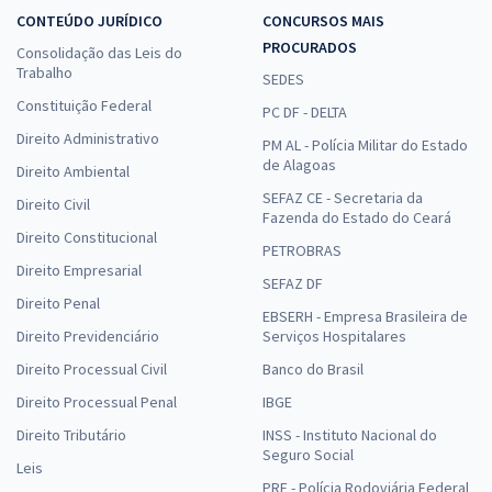
CONTEÚDO JURÍDICO
CONCURSOS MAIS
PROCURADOS
Consolidação das Leis do
IFMT - Instituto Federal de Educação, Ciência e Tecnologia de Mato
Trabalho
SEDES
Grosso - Técnico em Contabilidade
Constituição Federal
PC DF - DELTA
R$ 335,84
à vista
Direito Administrativo
27,99
R$
PM AL - Polícia Militar do Estado
ou 12x de
de Alagoas
Economize R$ 83,96 (-20%)
Direito Ambiental
SEFAZ CE - Secretaria da
Direito Civil
Comprar
Fazenda do Estado do Ceará
Direito Constitucional
PETROBRAS
Direito Empresarial
SEFAZ DF
Direito Penal
IFMT - Instituto Federal de Educação, Ciência e Tecnologia de Mato
EBSERH - Empresa Brasileira de
Grosso - Conhecimentos Específicos para o Cargo: Técnico em
Direito Previdenciário
Serviços Hospitalares
Contabilidade
Direito Processual Civil
Banco do Brasil
R$ 255,84
à vista
Direito Processual Penal
IBGE
21,32
R$
ou 12x de
Direito Tributário
INSS - Instituto Nacional do
Economize R$ 63,96 (-20%)
Seguro Social
Leis
Comprar
PRF - Polícia Rodoviária Federal