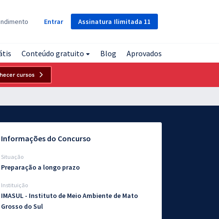
Assinatura
Ilimitada
11
endimento
Entrar
átis
Conteúdo gratuito
Blog
Aprovados
hecer cursos
Informações do Concurso
Situação
Preparação a longo prazo
Instituição
IMASUL - Instituto de Meio Ambiente de Mato
Grosso do Sul