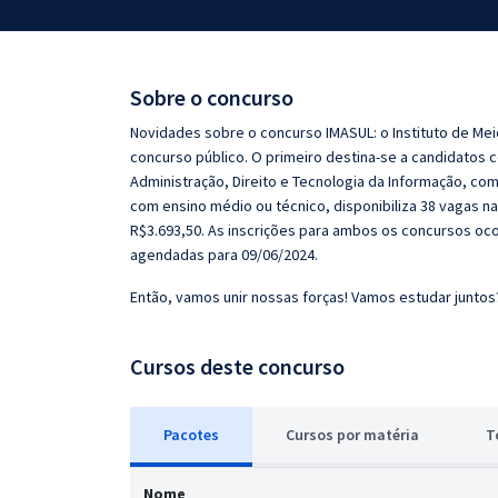
Pós
Graduação
Sobre o concurso
OAB
Novidades sobre o concurso IMASUL: o Instituto de Mei
concurso público. O primeiro destina-se a candidatos
Mentorias
Administração, Direito e Tecnologia da Informação, com
com ensino médio ou técnico, disponibiliza 38 vagas n
R$3.693,50. As inscrições para ambos os concursos oc
Questões grátis
agendadas para 09/06/2024.
Conteúdo gratuito
Então, vamos unir nossas forças! Vamos estudar juntos
Blog
Cursos deste concurso
Aprovados
Atendimento
Pacotes
Cursos
p
or matéria
T
Nome