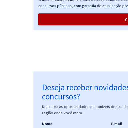
IMASUL - Instituto de Meio Ambiente de Mato
concursos públicos, com garantia de atualização pós
Grosso do Sul - Técnico Ambiental - Guarda Parque
C
IMASUL – Instituto de Meio Ambiente do Mato
Grosso do Sul – Área 4 – Engenharia Agronômica,
Engenharia de Agrimensura, Engenharia Florestal
IMASUL - Instituto de Meio Ambiente de Mato
Grosso do Sul - Analista Ambiental - Administração
e Ciências Contábeis
Deseja receber novidade
concursos?
IMASUL – Instituto de Meio Ambiente do Mato
Grosso do Sul – Conhecimentos Específicos para
Descubra as oportunidades disponíveis dentro da 
Área 4 – Engenharia Agronômica, Engenharia de
região onde você mora.
Agrimensura, Engenharia Florestal
Nome
E-mail