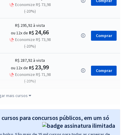
Comprar
Economize R$ 73,98
(-20%)
R$ 295,92
à vista
24,66
R$
ou 12x de
Comprar
Economize R$ 73,98
(-20%)
R$ 287,92
à vista
23,99
R$
ou 12x de
Comprar
Economize R$ 71,98
(-20%)
R$ 255,92
à vista
gar mais cursos
21,33
R$
ou 12x de
Comprar
Economize R$ 63,98
(-20%)
s cursos para concursos públicos, em um só
R$ 271,92
à vista
 bolso. São mais de 25 mil cursos para todas as carreiras de