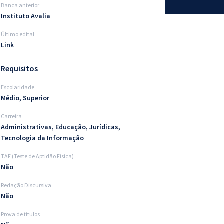
Banca anterior
Instituto Avalia
Último edital
Link
Requisitos
Escolaridade
Médio, Superior
Carreira
Administrativas, Educação, Jurídicas,
Tecnologia da Informação
TAF (Teste de Aptidão Física)
Não
Redação Discursiva
Não
Prova de títulos