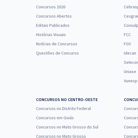
Concursos 2026
Cebras
IMASUL - Instituto de Meio Ambiente de Mato
Concursos Abertos
Cesgra
Grosso do Sul - Conhecimentos Comuns para
Editais Publicados
Consulp
Todos os Cargos de Nível Médio
Histórias Visuais
FCC
Notícias de Concursos
FGV
Questões de Concurso
Idecan
Seleco
Uniase
Vunesp
CONCURSOS NO CENTRO-OESTE
CONCUR
Concursos no Distrito Federal
Concur
Concursos em Goiás
Concurs
Concursos no Mato Grosso do Sul
Concurs
Concursos no Mato Grosso
Concurs