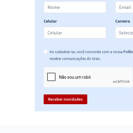
IMASUL - Instituto de Meio Ambiente de Mato
Grosso do Sul - Conhecimentos Específicos para
Analista Ambiental - Assistência Social
Celular
Carreira
IMASUL - Instituto de Meio Ambiente de Mato
Grosso do Sul - Conhecimentos Específicos para
Técnico em Serviços Ambientais
Ao cadastrar-se, você concorda com a nossa
Polít
.
receber comunicações do Gran
IMASUL - Instituto de Meio Ambiente de Mato
Grosso do Sul - Conhecimentos Específicos para o
cargo de Analista Ambiental - Geografia
Receber novidades
IMASUL - Instituto de Meio Ambiente de Mato
Grosso do Sul - Conhecimentos Específicos para
Técnico Ambiental