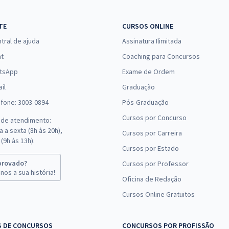
R$ 127,92
à vista
10,66
R$
ou 12x de
Comprar
TE
CURSOS ONLINE
Economize R$ 31,98
tral de ajuda
Assinatura Ilimitada
(-20%)
at
Coaching para Concursos
R$ 103,92
à vista
tsApp
Exame de Ordem
8,66
R$
ou 12x de
Comprar
il
Graduação
Economize R$ 25,98
efone: 3003-0894
Pós-Graduação
(-20%)
Cursos por Concurso
 de atendimento:
R$ 239,92
à vista
 a sexta (8h às 20h),
Cursos por Carreira
19,99
R$
ou 12x de
(9h às 13h).
Comprar
Cursos por Estado
Economize R$ 59,98
(-20%)
provado?
Cursos por Professor
nos a sua história!
Oficina de Redação
R$ 199,92
à vista
Cursos Online Gratuitos
16,66
R$
ou 12x de
Comprar
Economize R$ 49,98
(-20%)
S DE CONCURSOS
CONCURSOS POR PROFISSÃO