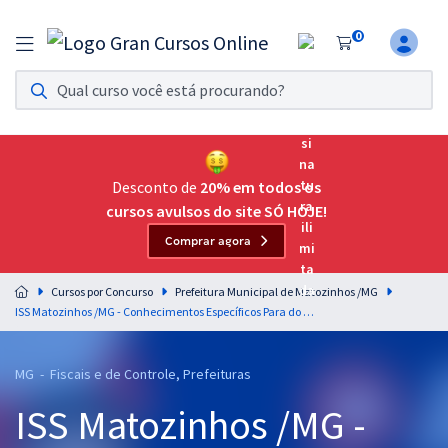
0
Assinatura Ilimitada 11
Acesso a todos os cursos. Teste grátis por 7 dias!
Assinatura OAB Até Passar
Acesso ilimitado a toda preparação para o Exame da
Desconto de
20% em todos os
Ordem, até você passar!
cursos avulsos do site SÓ HOJE!
Comprar agora
Residências Multiprofissionais
Preparação completa e intensiva para as principais
Cursos por Concurso
Prefeitura Municipal de Matozinhos /MG
residências em saúde do Brasil
ISS Matozinhos /MG - Conhecimentos Específicos Para do Cargo de Fiscal de Tributos Municipais
Concursos
MG - Fiscais e de Controle, Prefeituras
Assinatura Ilimitada
ISS Matozinhos /MG -
Cursos 20% OFF