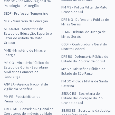
CRP SC - Conselho Regional de
Psicologia - 12ª Região
PM MS - Polícia Militar de Mato
Grosso do Sul
SEDF - Professor Temporário
DPE MG - Defensoria Pública de
MEC - Ministério da Educação
Minas Gerais
SEDUC/MT - Secretaria de
TJ MG - Tribunal de Justiça de
Estado de Educação, Esporte e
Minas Gerais
Lazer do estado de Mato
Grosso
CGDF - Controladoria Geral do
Distrito Federal
MME - Ministério de Minas e
Energia
DPE RS - Defensoria Pública do
Estado do Rio Grande do Sul
MP GO - Ministério Público do
Estado de Goiás - Secretário
MP SP - Ministério Público do
Auxiliar da Comarca de
Estado de São Paulo
Itapuranga
PM SC - Polícia Militar de Santa
ANVISA - Agência Nacional de
Catarina
Vigilância Sanitária
SEDUC RS - Secretaria de
PM PE - Polícia Militar de
Estado da Educação do Rio
Pernambuco
Grande do Sul
CRECI MT - Conselho Regional de
SEJUS ES - Secretaria da Justiça
Corretores de Imóveis do Mato
do Espírito Santo