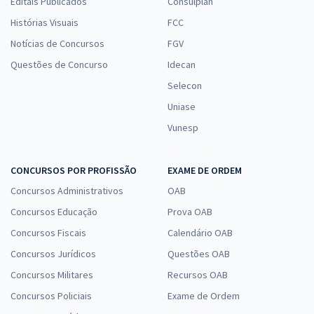
Editais Publicados
Consulplan
Histórias Visuais
FCC
Notícias de Concursos
FGV
Questões de Concurso
Idecan
Selecon
Uniase
Vunesp
CONCURSOS POR PROFISSÃO
EXAME DE ORDEM
Concursos Administrativos
OAB
Concursos Educação
Prova OAB
Concursos Fiscais
Calendário OAB
Concursos Jurídicos
Questões OAB
Concursos Militares
Recursos OAB
Concursos Policiais
Exame de Ordem