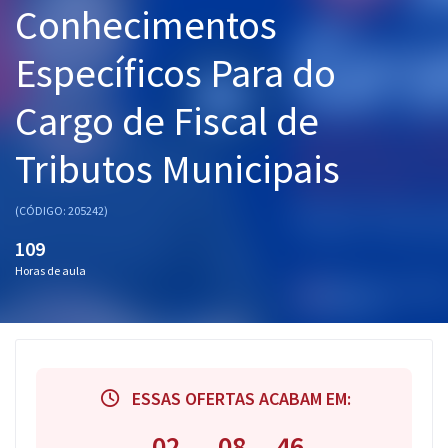
Conhecimentos
Pós
Específicos Para do
Graduação
Cargo de Fiscal de
OAB
Tributos Municipais
Mentorias
Questões grátis
(CÓDIGO: 205242)
109
Conteúdo gratuito
Horas de aula
Blog
Aprovados
Atendimento
ESSAS OFERTAS ACABAM EM:
02
08
45