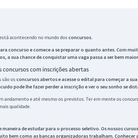
ue está acontecendo no mundo dos
concursos.
ara concurso e comece a se preparar o quanto antes. Com muita
os, a sua chance de conquistar uma vaga passa a ser bem maior
os concursos com inscrições abertas
s são os
concursos abertos e acesse o edital para começar a sua
ido pode lhe fazer perder a inscrição e ver o seu sonho se dis
 em andamento e até mesmo os previstos. Ter em mente os concurso
ais qualidade.
 maneira de estudar para o processo seletivo. Os nossos curso
uito bem como as bancas organizadoras trabalham. Conhecer a