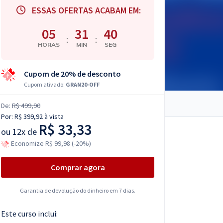
ESSAS OFERTAS ACABAM EM:
05
31
39
:
:
HORAS
MIN
SEG
Cupom de 20% de desconto
Cupom ativado:
GRAN20-OFF
De:
R$ 499,90
Por:
R$ 399,92
à vista
R$ 33,33
ou
12x de
Economize R$ 99,98 (-20%)
Comprar agora
Garantia de devolução do dinheiro em 7 dias.
Este curso inclui: