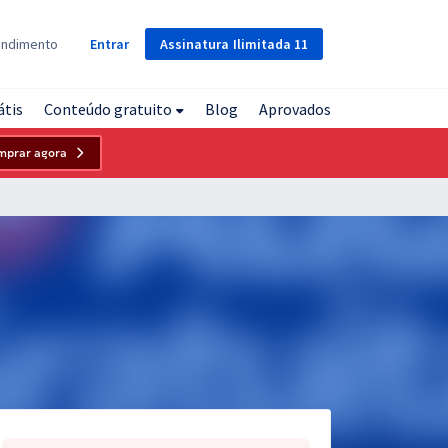
Assinatura
Ilimitada
11
endimento
Entrar
átis
Conteúdo gratuito
Blog
Aprovados
mprar agora