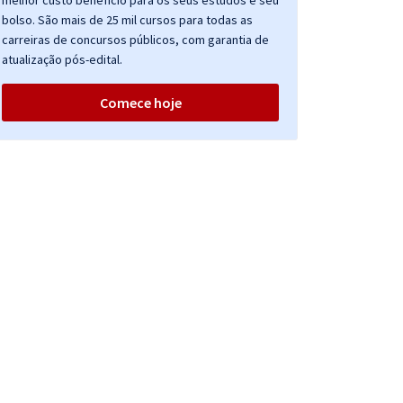
melhor custo benefício para os seus estudos e seu
bolso. São mais de 25 mil cursos para todas as
carreiras de concursos públicos, com garantia de
atualização pós-edital.
Comece hoje