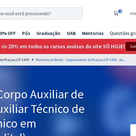
0
At
20% OFF
Pós
Graduação
OAB
Mentorias
Questões gr
 de
20% em todos os cursos avulsos do site SÓ HOJE!
Co
r de Praças (CP-CAP)
Marinha do Brasil - Corpo Auxiliar de Praças (CP-CAP) - Auxiliar Técnico de Praças (QATP) - Técnico em Enfermagem (Pós-Edital)
Corpo Auxiliar de
xiliar Técnico de
nico em