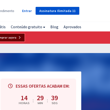
Assinatura
Ilimitada
11
endimento
Entrar
átis
Conteúdo gratuito
Blog
Aprovados
mprar agora
ESSAS OFERTAS ACABAM EM:
14
29
38
:
:
HORAS
MIN
SEG