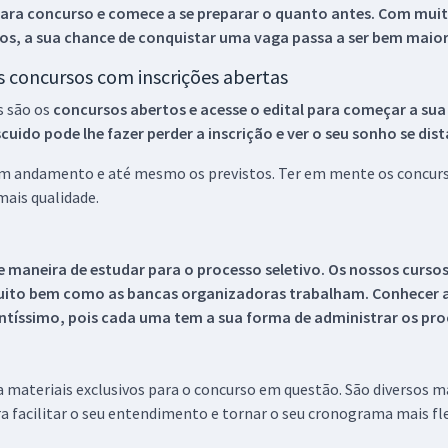
ara concurso e comece a se preparar o quanto antes. Com muita
os, a sua chance de conquistar uma vaga passa a ser bem maior
os concursos com inscrições abertas
s são os
concursos abertos e acesse o edital para começar a sua
ido pode lhe fazer perder a inscrição e ver o seu sonho se dis
 em andamento e até mesmo os previstos. Ter em mente os concurso
ais qualidade.
 maneira de estudar para o processo seletivo. Os nossos curso
uito bem como as bancas organizadoras trabalham. Conhecer a
tíssimo, pois cada uma tem a sua forma de administrar os proc
 a materiais exclusivos para o concurso em questão. São diversos 
a facilitar o seu entendimento e tornar o seu cronograma mais fle