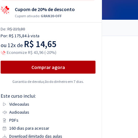
Cupom de 20% de desconto
Cupom ativado:
GRAN20-OFF
De:
R$ 219,80
Por:
R$ 175,84
à vista
R$ 14,65
ou
12x de
Economize R$ 43,96 (-20%)
Comprar agora
Garantia de devolução do dinheiro em 7 dias.
Este curso inclui:
Videoaulas
Audioaulas
PDFs
160 dias para acessar
Download ilimitado das aulas