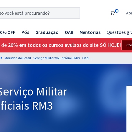
0
At
20% OFF
Pós
Graduação
OAB
Mentorias
Questões gr
 de
20% em todos os cursos avulsos do site SÓ HOJE!
Co
Marinha do Brasil - Serviço Militar Voluntário (SMV) - Oficiais RM3
Serviço Militar
ficiais RM3