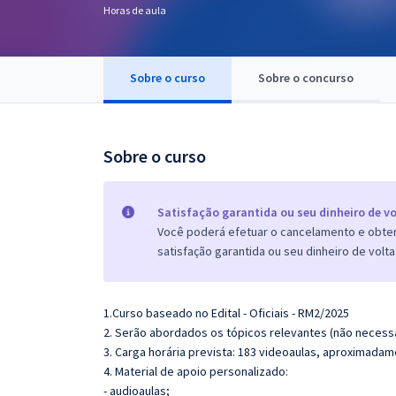
Horas de aula
Pós
Graduação
Sobre o curso
Sobre o concurso
OAB
Mentorias
Sobre o curso
Questões grátis
Satisfação garantida ou seu dinheiro de vo
Conteúdo gratuito
Você poderá efetuar o cancelamento e obter 
satisfação garantida ou seu dinheiro de volta
Blog
Aprovados
1.Curso baseado no Edital - Oficiais - RM2/2025
2. Serão abordados os tópicos relevantes (não necessa
Atendimento
3. Carga horária prevista: 183 videoaulas, aproximadam
4. Material de apoio personalizado:
- audioaulas;