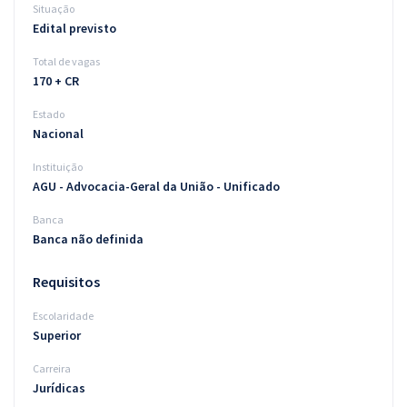
Situação
Edital previsto
Total de vagas
170 + CR
Estado
Nacional
Instituição
AGU - Advocacia-Geral da União - Unificado
Banca
Banca não definida
Requisitos
Escolaridade
Superior
Carreira
Jurídicas