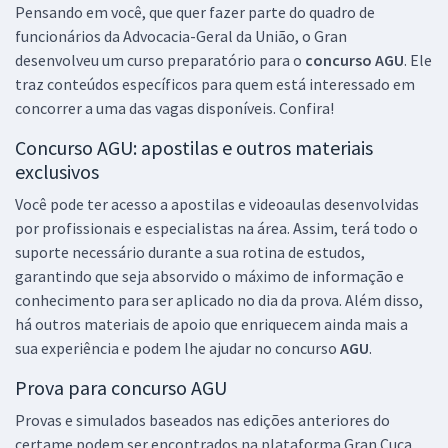
Pensando em você, que quer fazer parte do quadro de
26,65
R$
ou 12x de
funcionários da Advocacia-Geral da União, o Gran
Economize R$ 79,96 (-20%)
desenvolveu um curso preparatório para o
concurso AGU
. Ele
Comprar
traz conteúdos específicos para quem está interessado em
concorrer a uma das vagas disponíveis. Confira!
Concurso AGU: apostilas e outros materiais
exclusivos
AGU - Advocacia-Geral da União - Conhecimentos Específicos para o
Cargo: Contador
Você pode ter acesso a apostilas e videoaulas desenvolvidas
R$ 191,84
à vista
por profissionais e especialistas na área. Assim, terá todo o
15,99
R$
ou 12x de
suporte necessário durante a sua rotina de estudos,
Economize R$ 47,96 (-20%)
garantindo que seja absorvido o máximo de informação e
conhecimento para ser aplicado no dia da prova. Além disso,
Comprar
há outros materiais de apoio que enriquecem ainda mais a
sua experiência e podem lhe ajudar no concurso
AGU
.
Prova para concurso AGU
AGU - Advocacia-Geral da União - Conhecimentos Específicos para o
Provas e simulados baseados nas edições anteriores do
Cargo: Administrador
certame podem ser encontrados na plataforma Gran Cuca,