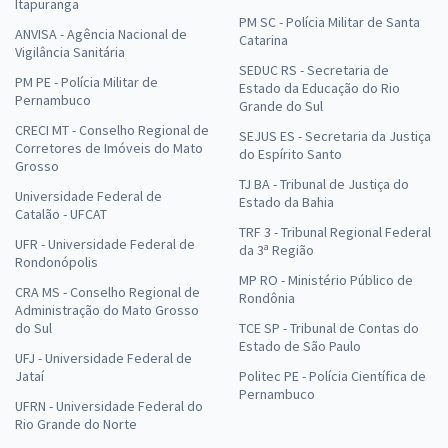
Itapuranga
PM SC - Polícia Militar de Santa
ANVISA - Agência Nacional de
Catarina
Vigilância Sanitária
SEDUC RS - Secretaria de
PM PE - Polícia Militar de
Estado da Educação do Rio
Pernambuco
Grande do Sul
CRECI MT - Conselho Regional de
SEJUS ES - Secretaria da Justiça
Corretores de Imóveis do Mato
do Espírito Santo
Grosso
TJ BA - Tribunal de Justiça do
Universidade Federal de
Estado da Bahia
Catalão - UFCAT
TRF 3 - Tribunal Regional Federal
UFR - Universidade Federal de
da 3ª Região
Rondonópolis
MP RO - Ministério Público de
CRA MS - Conselho Regional de
Rondônia
Administração do Mato Grosso
do Sul
TCE SP - Tribunal de Contas do
Estado de São Paulo
UFJ - Universidade Federal de
Jataí
Politec PE - Polícia Científica de
Pernambuco
UFRN - Universidade Federal do
Rio Grande do Norte