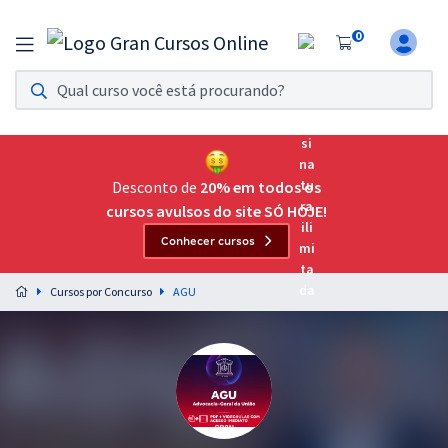
0
Assinatura Ilimitada 11
Acesso a todos os cursos. Teste grátis por 7 dias!
Assinatura OAB Até Passar
Acesso ilimitado a toda preparação para o Exame da
Desconto de
20% em todos os
Ordem, até você passar!
cursos avulsos do site SÓ HOJE!
Conhecer cursos
Residências Multiprofissionais
Preparação completa e intensiva para as principais
Cursos por Concurso
AGU
residências em saúde do Brasil
Concursos
Assinatura Ilimitada
Cursos 20% OFF