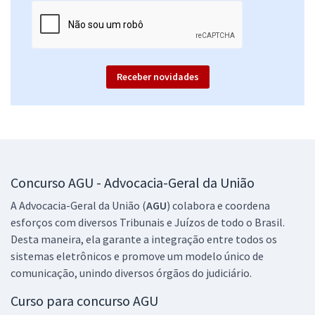
15,99
R$
ou 12x de
Economize R$ 47,96 (-20%)
Comprar
Receber novidades
AGU - Advocacia-Geral da União - Conhecimentos Específicos para o
Cargo: Técnico em Assuntos Educacionais
R$ 191,84
à vista
15,99
R$
ou 12x de
Concurso AGU - Advocacia-Geral da União
Economize R$ 47,96 (-20%)
A Advocacia-Geral da União (
AGU
) colabora e coordena
Comprar
esforços com diversos Tribunais e Juízos de todo o Brasil.
Desta maneira, ela garante a integração entre todos os
sistemas eletrônicos e promove um modelo único de
comunicação, unindo diversos órgãos do judiciário.
AGU - Advocacia-Geral da União - Conhecimentos Básicos para todos
os Cargos (Pré-edital)
Curso para concurso AGU
R$ 319,84
à vista