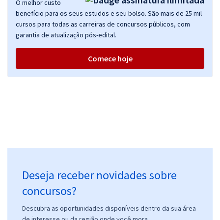
O melhor custo
AGU - Advocacia-Geral da União - Administrador
benefício para os seus estudos e seu bolso. São mais de 25 mil
R$ 319,84
à vista
cursos para todas as carreiras de concursos públicos, com
26,65
R$
ou 12x de
garantia de atualização pós-edital.
Economize R$ 79,96 (-20%)
Comece hoje
Comprar
AGU - Advocacia-Geral da União - Analista Técnico-Administrativo
R$ 319,84
à vista
26,65
R$
ou 12x de
Economize R$ 79,96 (-20%)
Comprar
Deseja receber novidades sobre
concursos?
AGU - Advocacia-Geral da União - Técnico em Assuntos Educacionais
Descubra as oportunidades disponíveis dentro da sua área
de interesse ou da região onde você mora.