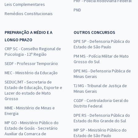
PRF - Polícia Rodoviária Federal
Leis Complementares
PND
Remédios Constitucionais
PREPARAÇÃO A MÉDIO E A
OUTROS CONCURSOS
LONGO PRAZO
DPE SP - Defensoria Pública do
Estado de São Paulo
CRP SC - Conselho Regional de
Psicologia - 12ª Região
PM MS - Polícia Militar de Mato
Grosso do Sul
SEDF - Professor Temporário
DPE MG - Defensoria Pública de
MEC - Ministério da Educação
Minas Gerais
SEDUC/MT - Secretaria de
TJ MG - Tribunal de Justiça de
Estado de Educação, Esporte e
Minas Gerais
Lazer do estado de Mato
Grosso
CGDF - Controladoria Geral do
Distrito Federal
MME - Ministério de Minas e
Energia
DPE RS - Defensoria Pública do
Estado do Rio Grande do Sul
MP GO - Ministério Público do
Estado de Goiás - Secretário
MP SP - Ministério Público do
Auxiliar da Comarca de
Estado de São Paulo