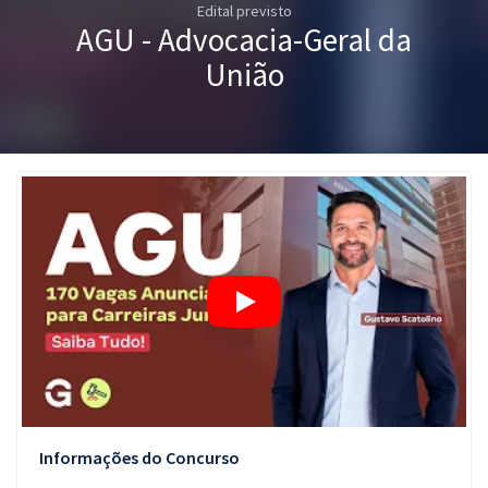
Edital previsto
Pós
AGU - Advocacia-Geral da
Graduação
União
OAB
Mentorias
Questões grátis
Conteúdo gratuito
Blog
Aprovados
Atendimento
Informações do Concurso