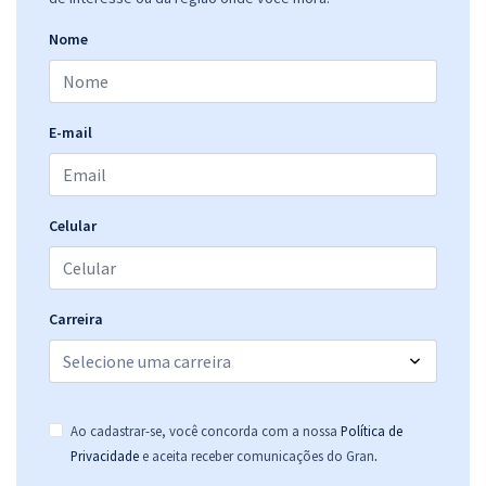
R$ 319,84
à vista
26,65
R$
ou 12x de
Nome
Economize R$ 79,96 (-20%)
Comprar
E-mail
AGU - Advocacia-Geral da União - Técnico em Comunicação Social
Celular
R$ 319,84
à vista
26,65
R$
ou 12x de
Economize R$ 79,96 (-20%)
Comprar
Carreira
AGU - Advocacia-Geral da União - Conhecimentos Específicos para o
Ao cadastrar-se, você concorda com a nossa
Política de
Cargo: Técnico em Comunicação Social
.
Privacidade
e aceita receber comunicações do Gran
R$ 191,84
à vista