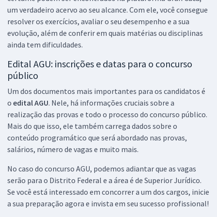
R$ 191,84
à vista
um verdadeiro acervo ao seu alcance. Com ele, você consegue
15,99
R$
ou 12x de
resolver os exercícios, avaliar o seu desempenho e a sua
Economize R$ 47,96 (-20%)
evolução, além de conferir em quais matérias ou disciplinas
Comprar
ainda tem dificuldades.
Edital AGU: inscrições e datas para o concurso
público
Mentoria para Concurso Unificado AGU (PGFN, PGF, AGU e PGBACEN)
Um dos documentos mais importantes para os candidatos é
(T3) - com Gustavo Scatolino
o
edital AGU
. Nele, há informações cruciais sobre a
124,75
R$
12x de
realização das provas e todo o processo do concurso público.
ou R$ 1.497,00 à vista
Mais do que isso, ele também carrega dados sobre o
conteúdo programático que será abordado nas provas,
Comprar
salários, número de vagas e muito mais.
No caso do concurso AGU, podemos adiantar que as vagas
serão para o Distrito Federal e a área é de Superior Jurídico.
Se você está interessado em concorrer a um dos cargos, inicie
a sua preparação agora e invista em seu sucesso profissional!