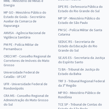
MME - Ministério de Minas e
Energia
DPE RS - Defensoria Pública do
Estado do Rio Grande do Sul
MP GO - Ministério Público do
Estado de Goiás - Secretário
MP SP - Ministério Público do
Auxiliar da Comarca de
Estado de São Paulo
Itapuranga
PM SC - Polícia Militar de Santa
ANVISA - Agência Nacional de
Catarina
Vigilância Sanitária
SEDUC RS - Secretaria de
PM PE - Polícia Militar de
Estado da Educação do Rio
Pernambuco
Grande do Sul
CRECI MT - Conselho Regional de
SEJUS ES - Secretaria da Justiça
Corretores de Imóveis do Mato
do Espírito Santo
Grosso
TJ BA - Tribunal de Justiça do
Universidade Federal de
Estado da Bahia
Catalão - UFCAT
TRF 3 - Tribunal Regional Federal
UFR - Universidade Federal de
da 3ª Região
Rondonópolis
MP RO - Ministério Público de
CRA MS - Conselho Regional de
Rondônia
Administração do Mato Grosso
do Sul
TCE SP - Tribunal de Contas do
Estado de São Paulo