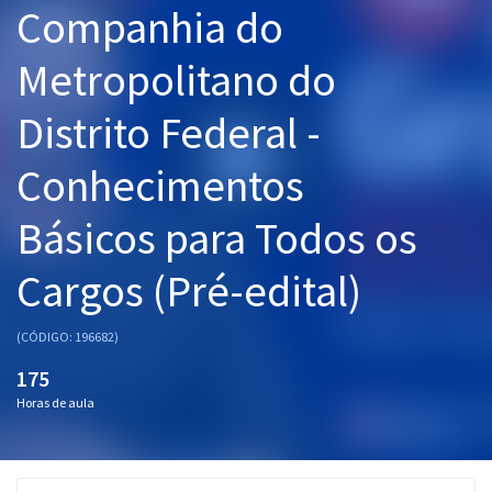
Companhia do
Pós
Metropolitano do
Graduação
Distrito Federal -
OAB
Conhecimentos
Mentorias
Básicos para Todos os
Questões grátis
Conteúdo gratuito
Cargos (Pré-edital)
Blog
(CÓDIGO: 196682)
Aprovados
175
Horas de aula
Atendimento