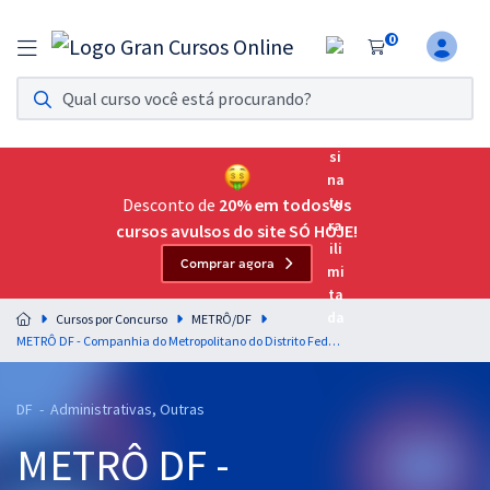
0
Assinatura Ilimitada 11
Acesso a todos os cursos. Teste grátis por 7 dias!
Assinatura OAB Até Passar
Acesso ilimitado a toda preparação para o Exame da
Desconto de
20% em todos os
Ordem, até você passar!
cursos avulsos do site SÓ HOJE!
Comprar agora
Residências Multiprofissionais
Preparação completa e intensiva para as principais
Cursos por Concurso
METRÔ/DF
residências em saúde do Brasil
METRÔ DF - Companhia do Metropolitano do Distrito Federal - Conhecimentos Básicos para Todos os Cargos (Pré-edital)
Concursos
DF - Administrativas, Outras
Assinatura Ilimitada
METRÔ DF -
Cursos 20% OFF