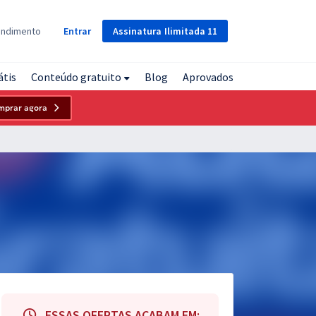
Assinatura
Ilimitada
11
endimento
Entrar
átis
Conteúdo gratuito
Blog
Aprovados
mprar agora
ESSAS OFERTAS ACABAM EM: