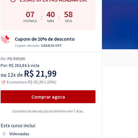
07
40
57
:
:
HORAS
MIN
SEG
Cupom de 20% de desconto
Cupom ativado:
GRAN20-OFF
De:
R$ 329,80
Por:
R$ 263,84
à vista
R$ 21,99
ou
12x de
Economize R$ 65,96 (-20%)
Comprar agora
Garantia de devolução do dinheiro em 7 dias.
Este curso inclui:
Videoaulas