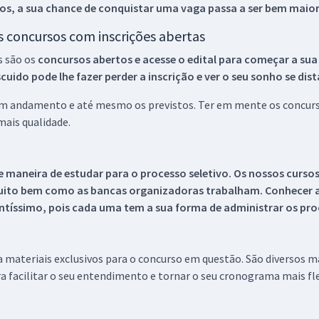
os, a sua chance de conquistar uma vaga passa a ser bem maior
os concursos com inscrições abertas
s são os
concursos abertos e acesse o edital para começar a sua
ido pode lhe fazer perder a inscrição e ver o seu sonho se dis
 em andamento e até mesmo os previstos. Ter em mente os concurso
ais qualidade.
 maneira de estudar para o processo seletivo. Os nossos curso
uito bem como as bancas organizadoras trabalham. Conhecer a
tíssimo, pois cada uma tem a sua forma de administrar os proc
 a materiais exclusivos para o concurso em questão. São diversos 
a facilitar o seu entendimento e tornar o seu cronograma mais fle