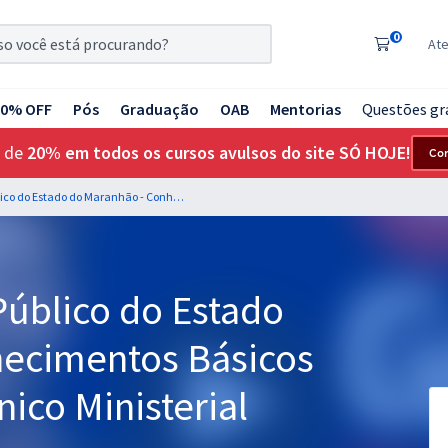
0
At
20% OFF
Pós
Graduação
OAB
Mentorias
Questões gr
 de
20% em todos os cursos avulsos do site SÓ HOJE!
Co
MP MA - Ministério Público do Estado do Maranhão - Conhecimentos Básicos para o Cargo de Técnico Ministerial (Pré-Edital)
Público do Estado
hecimentos Básicos
ico Ministerial