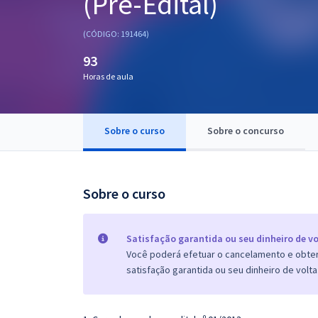
(Pré-Edital)
Pós
(CÓDIGO: 191464)
Graduação
93
Horas de aula
OAB
Mentorias
Sobre o curso
Sobre o concurso
Questões grátis
Conteúdo gratuito
Sobre o curso
Blog
Aprovados
Satisfação garantida ou seu dinheiro de vo
Você poderá efetuar o cancelamento e obter 
satisfação garantida ou seu dinheiro de volta
Atendimento