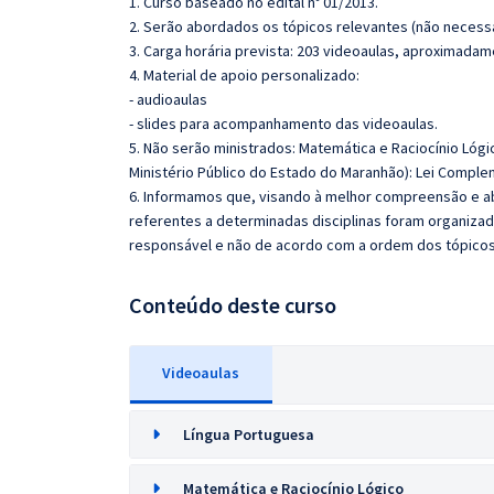
1. Curso baseado no edital nº 01/2013.
2. Serão abordados os tópicos relevantes (não necessa
3. Carga horária prevista: 203 videoaulas, aproximadam
4. Material de apoio personalizado:
- audioaulas
- slides para acompanhamento das videoaulas.
5. Não serão ministrados: Matemática e Raciocínio Lóg
Ministério Público do Estado do Maranhão): Lei Complem
6. Informamos que, visando à melhor compreensão e ab
referentes a determinadas disciplinas foram organizad
responsável e não de acordo com a ordem dos tópico
Conteúdo deste curso
Videoaulas
Língua Portuguesa
Matemática e Raciocínio Lógico