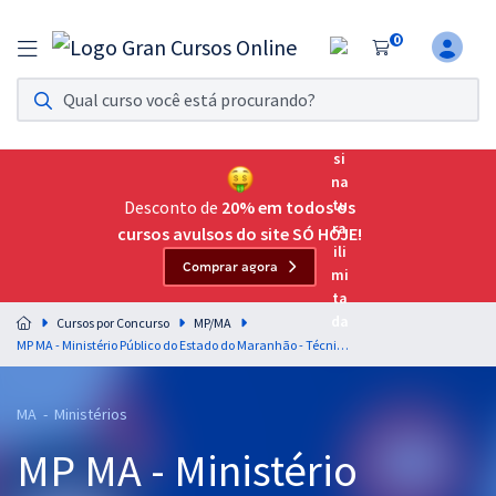
0
Assinatura Ilimitada 11
Acesso a todos os cursos. Teste grátis por 7 dias!
Assinatura OAB Até Passar
Acesso ilimitado a toda preparação para o Exame da
Desconto de
20% em todos os
Ordem, até você passar!
cursos avulsos do site SÓ HOJE!
Comprar agora
Residências Multiprofissionais
Preparação completa e intensiva para as principais
Cursos por Concurso
MP/MA
residências em saúde do Brasil
MP MA - Ministério Público do Estado do Maranhão - Técnico Ministerial - Administrativo (Pré-Edital)
Concursos
MA - Ministérios
Assinatura Ilimitada
MP MA - Ministério
Cursos 20% OFF