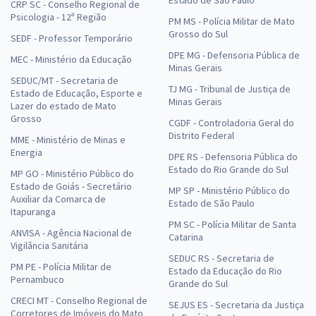
CRP SC - Conselho Regional de
Psicologia - 12ª Região
PM MS - Polícia Militar de Mato
Grosso do Sul
SEDF - Professor Temporário
DPE MG - Defensoria Pública de
MEC - Ministério da Educação
Minas Gerais
SEDUC/MT - Secretaria de
TJ MG - Tribunal de Justiça de
Estado de Educação, Esporte e
Minas Gerais
Lazer do estado de Mato
Grosso
CGDF - Controladoria Geral do
Distrito Federal
MME - Ministério de Minas e
Energia
DPE RS - Defensoria Pública do
Estado do Rio Grande do Sul
MP GO - Ministério Público do
Estado de Goiás - Secretário
MP SP - Ministério Público do
Auxiliar da Comarca de
Estado de São Paulo
Itapuranga
PM SC - Polícia Militar de Santa
ANVISA - Agência Nacional de
Catarina
Vigilância Sanitária
SEDUC RS - Secretaria de
PM PE - Polícia Militar de
Estado da Educação do Rio
Pernambuco
Grande do Sul
CRECI MT - Conselho Regional de
SEJUS ES - Secretaria da Justiça
Corretores de Imóveis do Mato