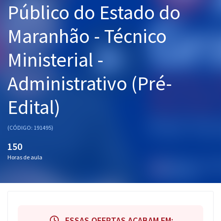
Público do Estado do
Pós
Maranhão - Técnico
Graduação
Ministerial -
OAB
Administrativo (Pré-
Mentorias
Edital)
Questões grátis
Conteúdo gratuito
(CÓDIGO: 191495)
Blog
150
Horas de aula
Aprovados
Atendimento
ESSAS OFERTAS ACABAM EM: