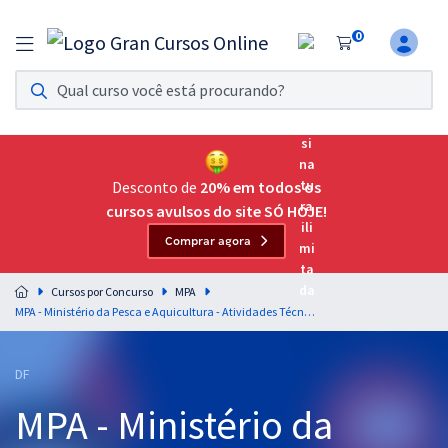
0
Assinatura Ilimitada 11
Acesso a todos os cursos. Teste grátis por 7 dias!
Assinatura OAB Até Passar
Acesso ilimitado a toda preparação para o Exame da
Desconto de
20% em todos os
Ordem, até você passar!
cursos avulsos do site SÓ HOJE!
Comprar agora
Residências Multiprofissionais
Preparação completa e intensiva para as principais
Cursos por Concurso
MPA
residências em saúde do Brasil
MPA - Ministério da Pesca e Aquicultura - Atividades Técnicas de Complexidade Intelectual - Administração/Gestão Pública (Temporário)
Concursos
DF
Assinatura Ilimitada
MPA - Ministério da
Cursos 20% OFF