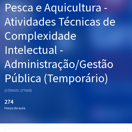
Pesca e Aquicultura -
Pós
Atividades Técnicas de
Graduação
Complexidade
OAB
Intelectual -
Mentorias
Administração/Gestão
Questões grátis
Conteúdo gratuito
Pública (Temporário)
Blog
(CÓDIGO: 177630)
Aprovados
274
Horas de aula
Atendimento