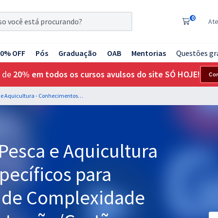
0
At
20% OFF
Pós
Graduação
OAB
Mentorias
Questões gr
 de
20% em todos os cursos avulsos do site SÓ HOJE!
Co
MPA - Ministério da Pesca e Aquicultura - Conhecimentos Específicos para Atividades Técnicas de Complexidade Intelectual - Administração/Gestão Pública (Temporário)
 Pesca e Aquicultura
pecíficos para
s de Complexidade