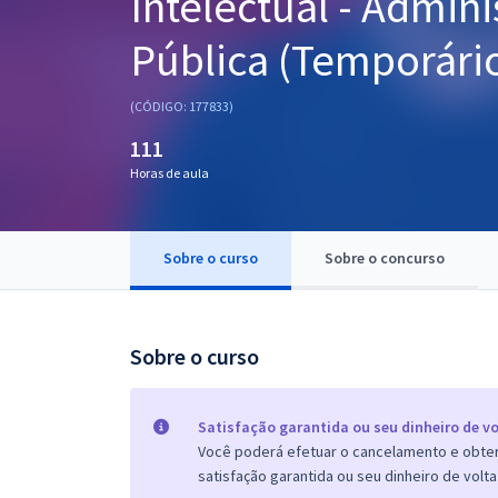
Intelectual - Admin
Pós
Pública (Temporári
Graduação
(CÓDIGO: 177833)
OAB
111
Mentorias
Horas de aula
Questões grátis
Sobre o curso
Sobre o concurso
Conteúdo gratuito
Blog
Sobre o curso
Aprovados
Atendimento
Satisfação garantida ou seu dinheiro de vo
Você poderá efetuar o cancelamento e obter 
satisfação garantida ou seu dinheiro de volta