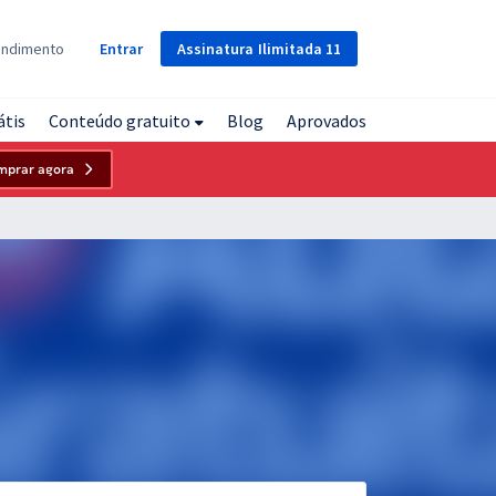
Assinatura
Ilimitada
11
endimento
Entrar
átis
Conteúdo gratuito
Blog
Aprovados
mprar agora