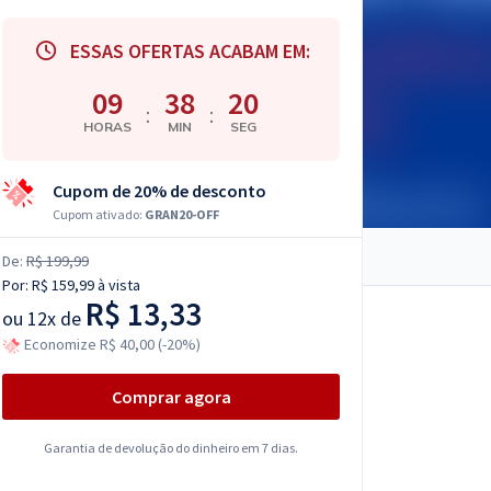
ESSAS OFERTAS ACABAM EM:
09
38
19
:
:
HORAS
MIN
SEG
Cupom de 20% de desconto
Cupom ativado:
GRAN20-OFF
De:
R$ 199,99
Por:
R$ 159,99
à vista
R$ 13,33
ou
12x de
Economize R$ 40,00 (-20%)
Comprar agora
Garantia de devolução do dinheiro em 7 dias.