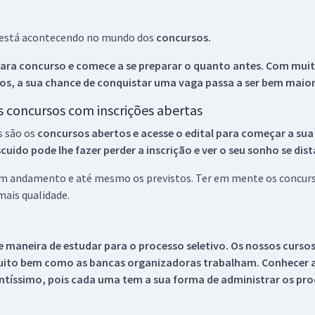
ue está acontecendo no mundo dos
concursos.
ara concurso e comece a se preparar o quanto antes. Com muita
os, a sua chance de conquistar uma vaga passa a ser bem maior
os concursos com inscrições abertas
s são os
concursos abertos e acesse o edital para começar a sua
ido pode lhe fazer perder a inscrição e ver o seu sonho se dis
 em andamento e até mesmo os previstos. Ter em mente os concurso
ais qualidade.
 maneira de estudar para o processo seletivo. Os nossos curso
uito bem como as bancas organizadoras trabalham. Conhecer a
tíssimo, pois cada uma tem a sua forma de administrar os proc