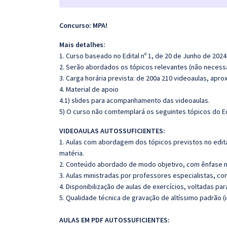
Concurso: MPA!
Mais detalhes:
1. Curso baseado no Edital nº 1, de 20 de Junho de 2024
2. Serão abordados os tópicos relevantes (não necessa
3. Carga horária prevista: de 200a 210 videoaulas, apr
4. Material de apoio
4.1) slides para acompanhamento das videoaulas.
5) O curso não comtemplará os seguintes tópicos do Ed
VIDEOAULAS AUTOSSUFICIENTES:
1. Aulas com abordagem dos tópicos previstos no edita
matéria.
2. Conteúdo abordado de modo objetivo, com ênfase n
3. Aulas ministradas por professores especialistas, co
4. Disponibilização de aulas de exercícios, voltadas pa
5. Qualidade técnica de gravação de altíssimo padrão 
AULAS EM PDF AUTOSSUFICIENTES: