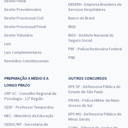
Direito Penal
EBSERH - Empresa Brasileira de
Direito Previdenciário
Serviços Hospitalares
Direito Processual Civil
Banco do Brasil
Direito Processual Penal
IBGE
Direito Tributário
INSS - Instituto Nacional do
Seguro Social
Leis
PRF - Polícia Rodoviária Federal
Leis Complementares
PND
Remédios Constitucionais
PREPARAÇÃO A MÉDIO E A
OUTROS CONCURSOS
LONGO PRAZO
DPE SP - Defensoria Pública do
Estado de São Paulo
CRP SC - Conselho Regional de
Psicologia - 12ª Região
PM MS - Polícia Militar de Mato
Grosso do Sul
SEDF - Professor Temporário
DPE MG - Defensoria Pública de
MEC - Ministério da Educação
Minas Gerais
SEDUC/MT - Secretaria de
TJ MG - Tribunal de Justiça de