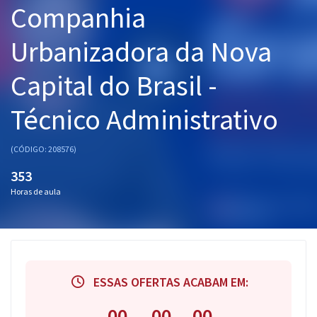
Companhia
Pós
Urbanizadora da Nova
Graduação
Capital do Brasil -
OAB
Técnico Administrativo
Mentorias
Questões grátis
(CÓDIGO: 208576)
353
Conteúdo gratuito
Horas de aula
Blog
Aprovados
Atendimento
ESSAS OFERTAS ACABAM EM:
00
00
00