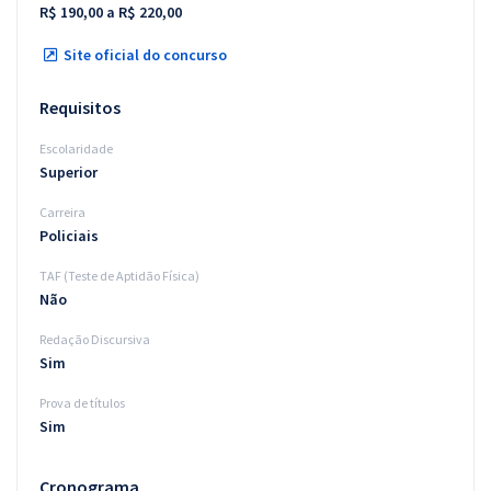
R$ 190,00 a R$ 220,00
Site oficial do concurso
Requisitos
Escolaridade
Superior
Carreira
Policiais
TAF (Teste de Aptidão Física)
Não
Redação Discursiva
Sim
Prova de títulos
Sim
Cronograma