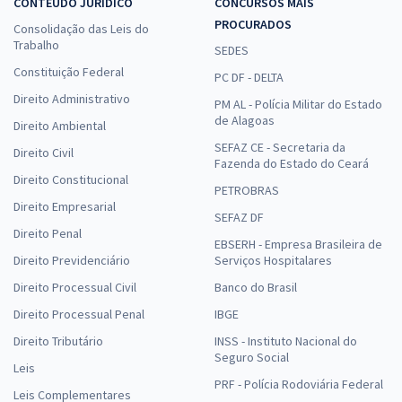
CONTEÚDO JURÍDICO
CONCURSOS MAIS
PROCURADOS
Consolidação das Leis do
Trabalho
SEDES
Constituição Federal
PC DF - DELTA
Direito Administrativo
PM AL - Polícia Militar do Estado
de Alagoas
Direito Ambiental
SEFAZ CE - Secretaria da
Direito Civil
Fazenda do Estado do Ceará
Direito Constitucional
PETROBRAS
Direito Empresarial
SEFAZ DF
Direito Penal
EBSERH - Empresa Brasileira de
Direito Previdenciário
Serviços Hospitalares
Direito Processual Civil
Banco do Brasil
Direito Processual Penal
IBGE
Direito Tributário
INSS - Instituto Nacional do
Seguro Social
Leis
PRF - Polícia Rodoviária Federal
Leis Complementares