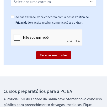
Mentoria PCBA: Escrivão e Investigador - Ana Karolina
87,67
R$
12x de
ou R$ 1.052,00 à vista
Ao cadastrar-se, você concorda com a nossa
Política de
.
Privacidade
e aceita receber comunicações do Gran
Comprar
Treinamento Intensivo para PC BA - Investigador de Polícia Civil (Pós-
Edital)
Receber novidades
R$ 239,92
à vista
19,99
R$
ou 12x de
Economize R$ 59,98 (-20%)
Comprar
Cursos preparatórios para a PC BA
A Polícia Civil do Estado da Bahia deve ofertar novo concurso
Treinamento Intensivo para PC BA - Escrivão de Polícia Civil (Pós-
público para preenchimento de vagas imediatas. Fique
Edital)