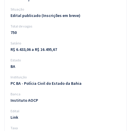
Situação
Edital publicado (Inscrições em breve)
Total de vagas
750
Salário
R$ 6.433,06 a R$ 16.495,67
Estado
BA
Instituição
PC BA - Polícia Civil do Estado da Bahia
Banca
Instituto AOCP
Edital
Link
Taxa