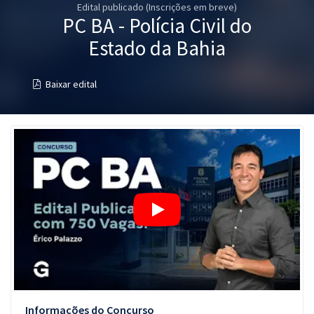
Edital publicado (Inscrições em breve)
Pós
PC BA - Polícia Civil do
Graduação
Estado da Bahia
OAB
Baixar edital
Mentorias
Questões grátis
Conteúdo gratuito
Blog
Aprovados
Atendimento
Informações do Concurso