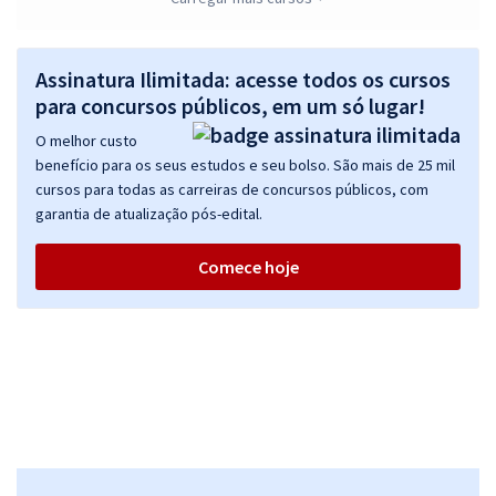
R$ 1.040,00
à vista
86,67
R$
ou 12x de
Assinatura Ilimitada: acesse todos os cursos
Economize R$ 260,00 (-20%)
para concursos públicos, em um só lugar!
Comprar
O melhor custo
benefício para os seus estudos e seu bolso. São mais de 25 mil
cursos para todas as carreiras de concursos públicos, com
garantia de atualização pós-edital.
Polícia Civil BA - PC BA - Polícia Civil do Estado da Bahia - Oficina de
Peças - Preparação para Prova Escrita Discursiva para o Cargo de
Comece hoje
Delegado de Polícia (Pós-Edital)
R$ 599,90
à vista
49,99
R$
ou 12x de
Economize R$ 149,98 (-20%)
Comprar