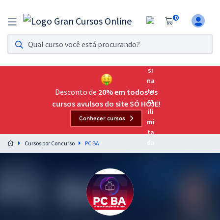
0
Assinatura Ilimitada 11
Acesso a todos os cursos. Teste grátis por 7 dias!
Assinatura OAB Até Passar
Acesso ilimitado a toda preparação para o Exame da
Desconto de
20% em todos os
Ordem, até você passar!
cursos avulsos do site SÓ HOJE!
Conhecer cursos
Residências Multiprofissionais
Preparação completa e intensiva para as principais
Cursos por Concurso
PC BA
residências em saúde do Brasil
Concursos
Assinatura Ilimitada
Cursos 20% OFF