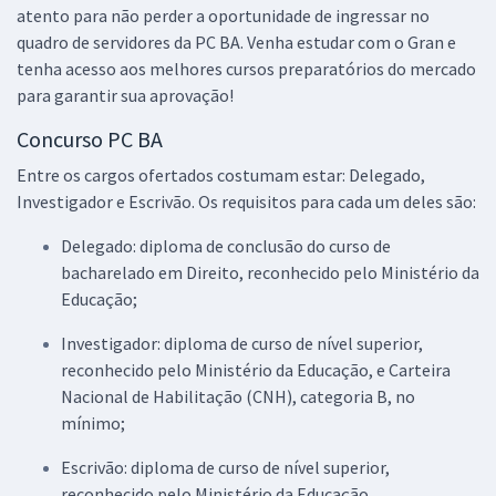
atento para não perder a oportunidade de ingressar no
R$ 239,92
à vista
quadro de servidores da PC BA. Venha estudar com o Gran e
19,99
R$
ou 12x de
tenha acesso aos melhores cursos preparatórios do mercado
Economize R$ 59,98 (-20%)
para garantir sua aprovação!
Comprar
Concurso PC BA
Entre os cargos ofertados costumam estar: Delegado,
Investigador e Escrivão. Os requisitos para cada um deles são:
Treinamento Intensivo para PC BA - Delegado de Polícia (Pós-Edital)
Delegado: diploma de conclusão do curso de
R$ 319,92
à vista
26,66
bacharelado em Direito, reconhecido pelo Ministério da
R$
ou 12x de
Educação;
Economize R$ 79,98 (-20%)
Comprar
Investigador: diploma de curso de nível superior,
reconhecido pelo Ministério da Educação, e Carteira
Nacional de Habilitação (CNH), categoria B, no
mínimo;
Escrivão: diploma de curso de nível superior,
reconhecido pelo Ministério da Educação.