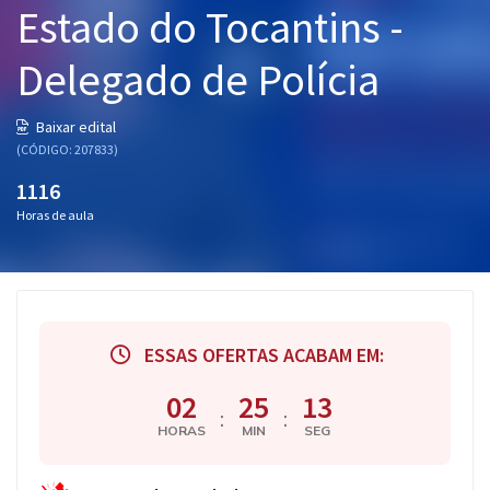
Estado do Tocantins -
Pós
Delegado de Polícia
Graduação
OAB
Baixar edital
(CÓDIGO: 207833)
Mentorias
1116
Horas de aula
Questões grátis
Conteúdo gratuito
Blog
ESSAS OFERTAS ACABAM EM:
Aprovados
02
25
12
:
:
Atendimento
HORAS
MIN
SEG