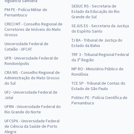
Vigilância Sanitária
SEDUC RS - Secretaria de
PM PE - Polícia Militar de
Estado da Educação do Rio
Pernambuco
Grande do Sul
CRECI MT - Conselho Regional de
SEJUS ES - Secretaria da Justiça
Corretores de Imóveis do Mato
do Espírito Santo
Grosso
TJ BA - Tribunal de Justiça do
Universidade Federal de
Estado da Bahia
Catalão - UFCAT
TRF 3 - Tribunal Regional Federal
UFR - Universidade Federal de
da 3ª Região
Rondonópolis
MP RO - Ministério Público de
CRA MS - Conselho Regional de
Rondônia
Administração do Mato Grosso
do Sul
TCE SP - Tribunal de Contas do
Estado de São Paulo
UFJ - Universidade Federal de
Jataí
Politec PE - Polícia Científica de
Pernambuco
UFRN - Universidade Federal do
Rio Grande do Norte
UFCSPA - Universidade Federal
de Ciência da Saúde de Porto
Alegre