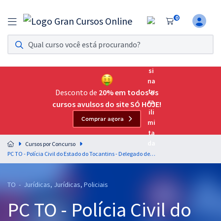
0
Assinatura Ilimitada 11
Acesso a todos os cursos. Teste grátis por 7 dias!
Assinatura OAB Até Passar
Acesso ilimitado a toda preparação para o Exame da
Desconto de
20% em todos os
Ordem, até você passar!
cursos avulsos do site SÓ HOJE!
Comprar agora
Residências Multiprofissionais
Preparação completa e intensiva para as principais
Cursos por Concurso
residências em saúde do Brasil
PC TO - Polícia Civil do Estado do Tocantins - Delegado de Polícia
Concursos
TO - Jurídicas, Jurídicas, Policiais
Assinatura Ilimitada
PC TO - Polícia Civil do
Cursos 20% OFF