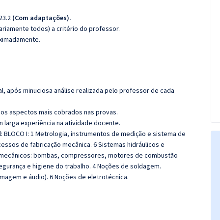
023.2
(Com adaptações).
riamente todos) a critério do professor.
roximadamente.
l, após minuciosa análise realizada pelo professor de cada
os aspectos mais cobrados nas provas.
m larga experiência na atividade docente.
l: BLOCO I: 1 Metrologia, instrumentos de medição e sistema de
cessos de fabricação mecânica. 6 Sistemas hidráulicos e
s mecânicos: bombas, compressores, motores de combustão
3 Segurança e higiene do trabalho. 4 Noções de soldagem.
imagem e áudio). 6 Noções de eletrotécnica.