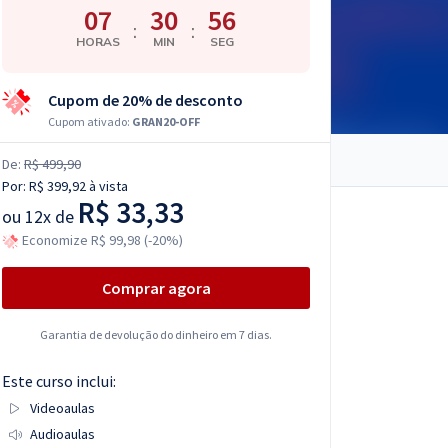
07
30
55
:
:
HORAS
MIN
SEG
Cupom de 20% de desconto
Cupom ativado:
GRAN20-OFF
De:
R$ 499,90
Por:
R$ 399,92
à vista
R$ 33,33
ou
12x de
Economize R$ 99,98 (-20%)
Comprar agora
Garantia de devolução do dinheiro em 7 dias.
Este curso inclui:
Videoaulas
Audioaulas