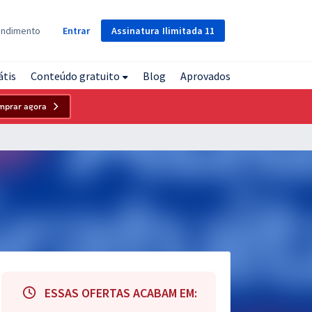
Assinatura
Ilimitada
11
endimento
Entrar
átis
Conteúdo gratuito
Blog
Aprovados
mprar agora
ESSAS OFERTAS ACABAM EM: