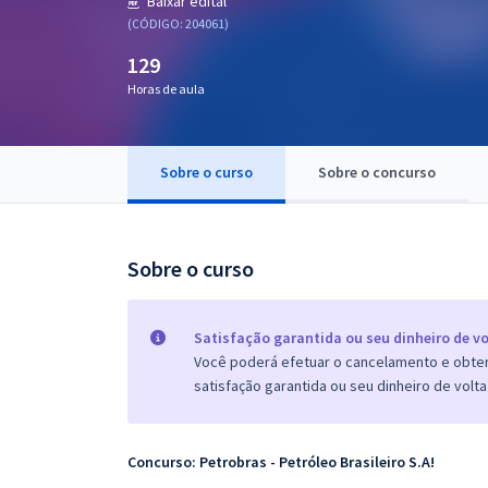
Baixar edital
Pós
(CÓDIGO: 204061)
129
Graduação
Horas de aula
OAB
Mentorias
Sobre o curso
Sobre o concurso
Questões grátis
Sobre o curso
Conteúdo gratuito
Blog
Satisfação garantida ou seu dinheiro de vo
Aprovados
Você poderá efetuar o cancelamento e obter 
satisfação garantida ou seu dinheiro de volta
Atendimento
Concurso: Petrobras - Petróleo Brasileiro S.A!