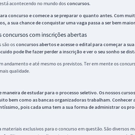
ue está acontecendo no mundo dos
concursos.
ara concurso e comece a se preparar o quanto antes. Com muita
os, a sua chance de conquistar uma vaga passa a ser bem maior
os concursos com inscrições abertas
s são os
concursos abertos e acesse o edital para começar a sua
ido pode lhe fazer perder a inscrição e ver o seu sonho se dis
 em andamento e até mesmo os previstos. Ter em mente os concurso
ais qualidade.
 maneira de estudar para o processo seletivo. Os nossos curso
uito bem como as bancas organizadoras trabalham. Conhecer a
tíssimo, pois cada uma tem a sua forma de administrar os proc
 a materiais exclusivos para o concurso em questão. São diversos 