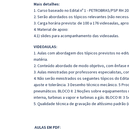
Mais detalhes:
1. Curso baseado no Edital nº 1 - PETROBRAS/PSP RH 2
2. Serão abordados os tópicos relevantes (não necessa
3. Carga horária prevista: de 100 a 176 videoaulas, ap
4. Material de apoio:
4.1) slides para acompanhamento das videoaulas.
VIDEOAULAS:
1. Aulas com abordagem dos tópicos previstos no edita
matéria.
2. Conteúdo abordado de modo objetivo, com ênfase n
3. Aulas ministradas por professores especialistas, co
4. Não serão ministrados os seguintes tópicos do Edita
ajuste e tolerância. 3 Desenho técnico mecânico. 5 Pro
pneumáticos. BLOCO II: 2 Noções sobre equipamento
interna, turbinas a vapor e turbinas a gás. BLOCO III: 
5. Qualidade técnica de gravação de altíssimo padrão (
AULAS EM PDF: