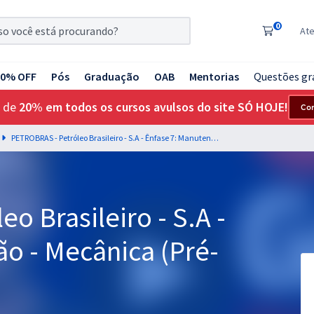
0
At
20% OFF
Pós
Graduação
OAB
Mentorias
Questões gr
 de
20% em todos os cursos avulsos do site SÓ HOJE!
Co
PETROBRAS - Petróleo Brasileiro - S.A - Ênfase 7: Manutenção - Mecânica (Pré-Edital)
o Brasileiro - S.A -
o - Mecânica (Pré-