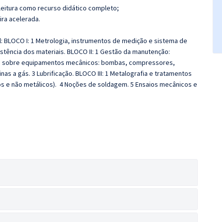
leitura como recurso didático completo;
ira acelerada.
l: BLOCO I: 1 Metrologia, instrumentos de medição e sistema de
istência dos materiais. BLOCO II: 1 Gestão da manutenção:
ões sobre equipamentos mecânicos: bombas, compressores,
as a gás. 3 Lubrificação.
BLOCO III: 1 Metalografia e tratamentos
os e não metálicos). 4 Noções de soldagem. 5 Ensaios mecânicos e