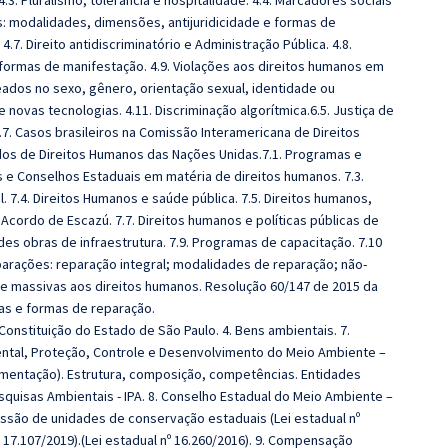
.3. Pluralismo, tolerância e hospitalidade. 4.4. Marcadores sociais
es: modalidades, dimensões, antijuridicidade e formas de
4.7. Direito antidiscriminatório e Administração Pública. 4.8.
formas de manifestação. 4.9. Violações aos direitos humanos em
eados no sexo, gênero, orientação sexual, identidade ou
 novas tecnologias. 4.11. Discriminação algorítmica.6.5. Justiça de
.7. Casos brasileiros na Comissão Interamericana de Direitos
dos de Direitos Humanos das Nações Unidas.7.1. Programas e
s e Conselhos Estaduais em matéria de direitos humanos. 7.3.
. 7.4. Direitos Humanos e saúde pública. 7.5. Direitos humanos,
Acordo de Escazú. 7.7. Direitos humanos e políticas públicas de
des obras de infraestrutura. 7.9. Programas de capacitação. 7.10
parações: reparação integral; modalidades de reparação; não-
 e massivas aos direitos humanos. Resolução 60/147 de 2015 da
cas e formas de reparação.
onstituição do Estado de São Paulo. 4. Bens ambientais. 7.
ntal, Proteção, Controle e Desenvolvimento do Meio Ambiente –
amentação). Estrutura, composição, competências. Entidades
esquisas Ambientais - IPA. 8. Conselho Estadual do Meio Ambiente –
ssão de unidades de conservação estaduais (Lei estadual nº
º 17.107/2019).(Lei estadual nº 16.260/2016). 9. Compensação