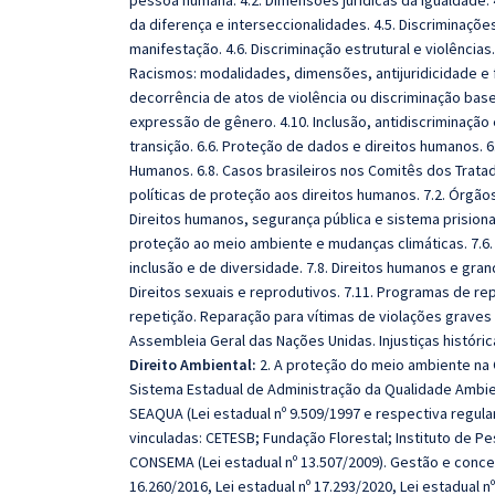
pessoa humana. 4.2. Dimensões jurídicas da igualdade. 4
da diferença e interseccionalidades. 4.5. Discriminaçõ
manifestação. 4.6. Discriminação estrutural e violências. 
Racismos: modalidades, dimensões, antijuridicidade e 
decorrência de atos de violência ou discriminação bas
expressão de gênero. 4.10. Inclusão, antidiscriminação e
transição. 6.6. Proteção de dados e direitos humanos. 6
Humanos. 6.8. Casos brasileiros nos Comitês dos Trata
políticas de proteção aos direitos humanos. 7.2. Órgão
Direitos humanos, segurança pública e sistema prisional
proteção ao meio ambiente e mudanças climáticas. 7.6. 
inclusão e de diversidade. 7.8. Direitos humanos e gran
Direitos sexuais e reprodutivos. 7.11. Programas de re
repetição. Reparação para vítimas de violações graves
Assembleia Geral das Nações Unidas. Injustiças históri
Direito Ambiental:
2. A proteção do meio ambiente na C
Sistema Estadual de Administração da Qualidade Ambie
SEAQUA (Lei estadual nº 9.509/1997 e respectiva regul
vinculadas: CETESB; Fundação Florestal; Instituto de P
CONSEMA (Lei estadual nº 13.507/2009). Gestão e conce
16.260/2016, Lei estadual nº 17.293/2020, Lei estadual n