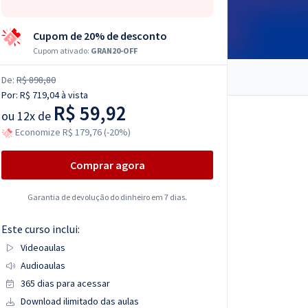
Cupom de 20% de desconto
Cupom ativado:
GRAN20-OFF
De:
R$ 898,80
Por:
R$ 719,04
à vista
R$ 59,92
ou
12x de
Economize R$ 179,76 (-20%)
Comprar agora
Garantia de devolução do dinheiro em 7 dias.
Este curso inclui:
Videoaulas
Audioaulas
365 dias para acessar
Download ilimitado das aulas