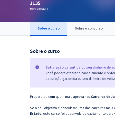
1135
Pós
Horas de aula
Graduação
Sobre o curso
Sobre o concurso
OAB
Mentorias
Sobre o curso
Questões grátis
Conteúdo gratuito
Satisfação garantida ou seu dinheiro de vo
Você poderá efetuar o cancelamento e obter 
Blog
satisfação garantida ou seu dinheiro de volta
Aprovados
Prepare-se com quem mais aprova nas
Carreiras de Ju
Atendimento
Se o seu objetivo é conquistar uma das carreiras mais 
Estado
, este curso foi desenvolvido exatamente para 