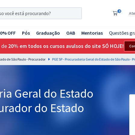
0
At
20% OFF
Pós
Graduação
OAB
Mentorias
Questões gr
 de
20% em todos os cursos avulsos do site SÓ HOJE!
Co
tado de São Paulo - Procurador
ia Geral do Estado
curador do Estado