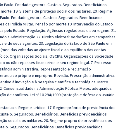
o Paulo. Entidade gestora. Custeio. Segurados. Beneficiários.
morte. 19. Sistema de proteção social dos militares. 20. Regime
Paulo. Entidade gestora. Custeio. Segurados. Beneficiários.
s da Polícia Militar. Pensão por morte.19. Intervenção do Estado
a pelo Estado. Regulação. Agências reguladoras e seu regime. 21.
endo a Administração.22. Direito eleitoral: vedações em campanhas
ica e de seus agentes. 23. Legislação do Estado de São Paulo em
0 (medidas voltadas ao ajuste fiscal e ao equilíbrio das contas
urídico. Organizações Sociais, OSCIPs. Organizações da Sociedade
ndo ou não repasses financeiros e seu regime legal. 7. Processo
Instância administrativa. Representação e reclamação
erárquico próprio e impróprio. Revisão. Prescrição administrativa.
centivo à inovação e à pesquisa científica e tecnológica. Marco
2. Consensualidade na Administração Pública. Meios. adequados
o de conflitos. Lei nº 10.294/1999 (proteção e defesa do usuário
 estaduais. Regime jurídico.
17. Regime próprio de previdência dos
usteio. Segurados. Beneficiários. Benefícios previdenciários.
ção social dos militares. 20. Regime próprio de previdência dos
teio. Segurados. Beneficiários. Benefícios previdenciários.