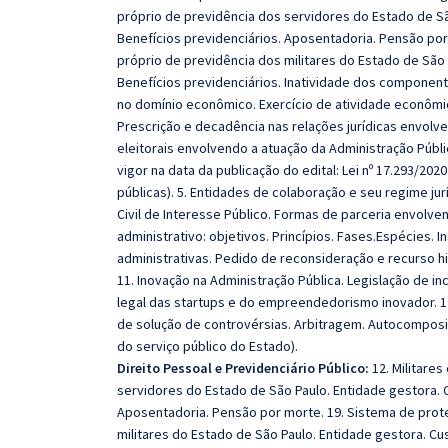
próprio de previdência dos servidores do Estado de Sã
Benefícios previdenciários. Aposentadoria. Pensão por 
próprio de previdência dos militares do Estado de São 
Benefícios previdenciários. Inatividade dos componente
no domínio econômico. Exercício de atividade econômic
Prescrição e decadência nas relações jurídicas envolv
eleitorais envolvendo a atuação da Administração Públ
vigor na data da publicação do edital: Lei nº 17.293/202
públicas). 5. Entidades de colaboração e seu regime j
Civil de Interesse Público. Formas de parceria envolve
administrativo: objetivos. Princípios. Fases.Espécies. 
administrativas. Pedido de reconsideração e recurso hi
11. Inovação na Administração Pública. Legislação de in
legal das startups e do empreendedorismo inovador. 1
de solução de controvérsias. Arbitragem. Autocomposiçã
do serviço público do Estado).
Direito Pessoal e Previdenciário Público:
12. Militares
servidores do Estado de São Paulo. Entidade gestora. C
Aposentadoria. Pensão por morte. 19. Sistema de prote
militares do Estado de São Paulo. Entidade gestora. Cus