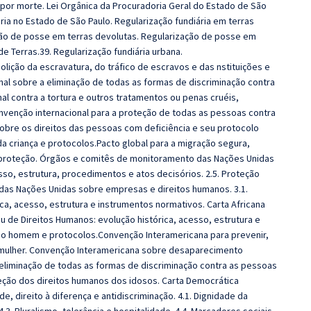
 por morte. Lei Orgânica da Procuradoria Geral do Estado de São
diária no Estado de São Paulo. Regularização fundiária em terras
ção de posse em terras devolutas. Regularização de posse em
de Terras.39. Regularização fundiária urbana.
ição da escravatura, do tráfico de escravos e das nstituições e
nal sobre a eliminação de todas as formas de discriminação contra
nal contra a tortura e outros tratamentos ou penas cruéis,
venção internacional para a proteção de todas as pessoas contra
obre os direitos das pessoas com deficiência e seu protocolo
da criança e protocolos.Pacto global para a migração segura,
e proteção. Órgãos e comitês de monitoramento das Nações Unidas
sso, estrutura, procedimentos e atos decisórios. 2.5. Proteção
es das Nações Unidas sobre empresas e direitos humanos. 3.1.
ca, acesso, estrutura e instrumentos normativos. Carta Africana
u de Direitos Humanos: evolução histórica, acesso, estrutura e
 do homem e protocolos.Convenção Interamericana para prevenir,
 a mulher. Convenção Interamericana sobre desaparecimento
eliminação de todas as formas de discriminação contra as pessoas
eção dos direitos humanos dos idosos. Carta Democrática
ade, direito à diferença e antidiscriminação. 4.1. Dignidade da