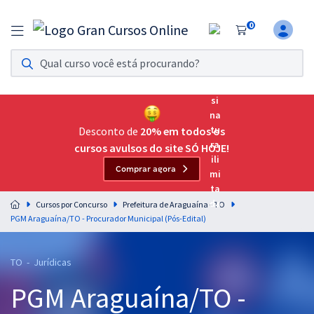
0
Assinatura Ilimitada 11
Acesso a todos os cursos. Teste grátis por 7 dias!
Assinatura OAB Até Passar
Acesso ilimitado a toda preparação para o Exame da
Desconto de
20% em todos os
Ordem, até você passar!
cursos avulsos do site SÓ HOJE!
Comprar agora
Residências Multiprofissionais
Preparação completa e intensiva para as principais
Cursos por Concurso
Prefeitura de Araguaína - TO
residências em saúde do Brasil
PGM Araguaína/TO - Procurador Municipal (Pós-Edital)
Concursos
TO - Jurídicas
Assinatura Ilimitada
PGM Araguaína/TO -
Cursos 20% OFF