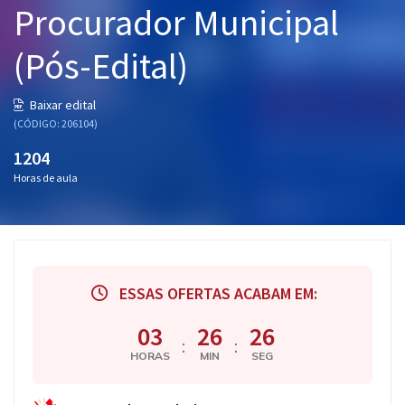
Procurador Municipal
Pós
(Pós-Edital)
Graduação
OAB
Baixar edital
(CÓDIGO: 206104)
Mentorias
1204
Horas de aula
Questões grátis
Conteúdo gratuito
Blog
ESSAS OFERTAS ACABAM EM:
Aprovados
03
26
25
:
:
Atendimento
HORAS
MIN
SEG