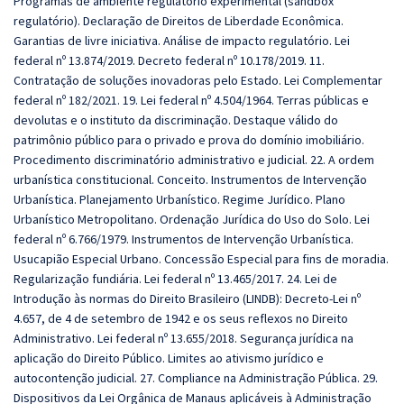
Programas de ambiente regulatório experimental (sandbox
regulatório). Declaração de Direitos de Liberdade Econômica.
Garantias de livre iniciativa. Análise de impacto regulatório. Lei
federal nº 13.874/2019. Decreto federal nº 10.178/2019. 11.
Contratação de soluções inovadoras pelo Estado. Lei Complementar
federal nº 182/2021. 19. Lei federal nº 4.504/1964. Terras públicas e
devolutas e o instituto da discriminação. Destaque válido do
patrimônio público para o privado e prova do domínio imobiliário.
Procedimento discriminatório administrativo e judicial. 22. A ordem
urbanística constitucional. Conceito. Instrumentos de Intervenção
Urbanística. Planejamento Urbanístico. Regime Jurídico. Plano
Urbanístico Metropolitano. Ordenação Jurídica do Uso do Solo. Lei
federal nº 6.766/1979. Instrumentos de Intervenção Urbanística.
Usucapião Especial Urbano. Concessão Especial para fins de moradia.
Regularização fundiária. Lei federal nº 13.465/2017. 24. Lei de
Introdução às normas do Direito Brasileiro (LINDB): Decreto-Lei nº
4.657, de 4 de setembro de 1942 e os seus reflexos no Direito
Administrativo. Lei federal nº 13.655/2018. Segurança jurídica na
aplicação do Direito Público. Limites ao ativismo jurídico e
autocontenção judicial. 27. Compliance na Administração Pública. 29.
Dispositivos da Lei Orgânica de Manaus aplicáveis à Administração