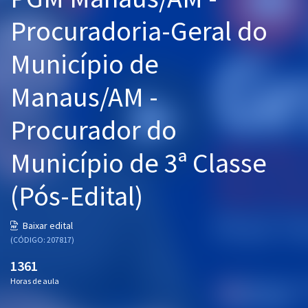
Pós
Procuradoria-Geral do
Graduação
Município de
OAB
Manaus/AM -
Mentorias
Procurador do
Questões grátis
Município de 3ª Classe
Conteúdo gratuito
(Pós-Edital)
Blog
Aprovados
Baixar edital
(CÓDIGO: 207817)
Atendimento
1361
Horas de aula