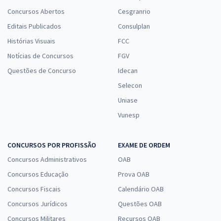
Concursos Abertos
Cesgranrio
Editais Publicados
Consulplan
Histórias Visuais
FCC
Notícias de Concursos
FGV
Questões de Concurso
Idecan
Selecon
Uniase
Vunesp
CONCURSOS POR PROFISSÃO
EXAME DE ORDEM
Concursos Administrativos
OAB
Concursos Educação
Prova OAB
Concursos Fiscais
Calendário OAB
Concursos Jurídicos
Questões OAB
Concursos Militares
Recursos OAB