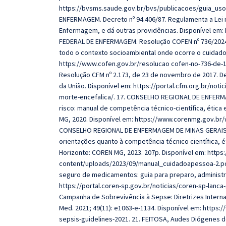
https://bvsms.saude.gov.br/bvs/publicacoes/guia_u
ENFERMAGEM. Decreto nº 94.406/87. Regulamenta a Lei n
Enfermagem, e dá outras providências. Disponível em:
FEDERAL DE ENFERMAGEM. Resolução COFEN nº 736/202
todo o contexto socioambiental onde ocorre o cuidad
https://www.cofen.gov.br/resolucao cofen-no-736-de-1
Resolução CFM nº 2.173, de 23 de novembro de 2017. Defi
da União. Disponível em: https://portal.cfm.org.br/noti
morte-encefalica/. 17. CONSELHO REGIONAL DE ENFERMA
risco: manual de competência técnico-científica, ética
MG, 2020. Disponível em: https://www.corenmg.gov.br/
CONSELHO REGIONAL DE ENFERMAGEM DE MINAS GERAIS -
orientações quanto à competência técnico científica, é
Horizonte: COREN MG, 2023. 207p. Disponível em: http
content/uploads/2023/09/manual_cuidadoapessoa-2.p
seguro de medicamentos: guia para preparo, administr
https://portal.coren-sp.gov.br/noticias/coren-sp-lanca
Campanha de Sobrevivência à Sepse: Diretrizes Interna
Med. 2021; 49(11): e1063-e-1134. Disponível em: https:
sepsis-guidelines-2021. 21. FEITOSA, Audes Diógenes de