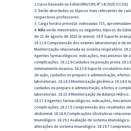
1.Curso baseado no Edital DRH/CRS Nº 14/2025 (CCOS)
2. Serão abordados os tópicos mais relevantes de cada
respectivos professores.
3. Carga horária prevista: videoaulas 715, aproximadam
4.
Não
serão ministrados os seguintes tópicos do Edita
de 21 de agosto de 2025 (e anexo). 18.8 Suporte avançad
18.11.6 Compreensão dos exames laboratoriais e de ima
Monitorização relacionada ao sistema respiratório. 18.12.
Agentes farmacológicos: indicações, mecanismos de aç
complicações. 18.12.9 Cuidados na posição prona. 18.13
minimamente invasiva. 18.13.6 Suporte circulatório me
de ação, cuidados no preparo e administração, efeito
laboratoriais. 18.14.3 Monitorização glicêmica. 18.14.
cuidados no preparo e administração, efeitos e comp
laboratoriais. 18.15.4 Monitorização de Balanço Hídric
18.17.4 Agentes farmacológicos: indicações, mecanism
complicações. 18.17.5 Compreensão dos resultados de 
abdominal. 18.18.6 Complicações obstrutivas relacionad
Imunológico: 18.19.1 Avaliação do sistema imunológico. 
alterações do sistema imunológico. 18.19.7 Compreens