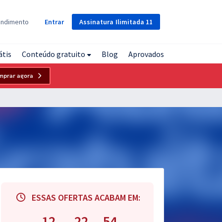
Assinatura
Ilimitada
11
endimento
Entrar
átis
Conteúdo gratuito
Blog
Aprovados
mprar agora
ESSAS OFERTAS ACABAM EM:
12
22
53