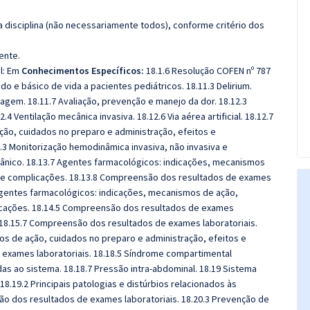
 disciplina (não necessariamente todos), conforme critério dos
ente.
l: Em
Conhecimentos Específicos:
18.1.6 Resolução COFEN nº 787
o e básico de vida a pacientes pediátricos. 18.11.3 Delirium.
gem. 18.11.7 Avaliação, prevenção e manejo da dor. 18.12.3
4 Ventilação mecânica invasiva. 18.12.6 Via aérea artificial. 18.12.7
ão, cuidados no preparo e administração, efeitos e
.3 Monitorização hemodinâmica invasiva, não invasiva e
cânico. 18.13.7 Agentes farmacológicos: indicações, mecanismos
s e complicações. 18.13.8 Compreensão dos resultados de exames
4 Agentes farmacológicos: indicações, mecanismos de ação,
licações. 18.14.5 Compreensão dos resultados de exames
o. 18.15.7 Compreensão dos resultados de exames laboratoriais.
os de ação, cuidados no preparo e administração, efeitos e
exames laboratoriais. 18.18.5 Síndrome compartimental
as ao sistema. 18.18.7 Pressão intra-abdominal. 18.19 Sistema
18.19.2 Principais patologias e distúrbios relacionados às
ão dos resultados de exames laboratoriais. 18.20.3 Prevenção de