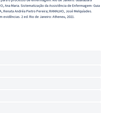
as para o processo de enfermagem. Rio de Janeiro: Guanabara
RO, Ana Maria. Sistematização da Assistência de Enfermagem- Guia
IANA, Renata Andréa Pietro Pereira; RAMALHO, José Melquíades.
 evidências. 2 ed. Rio de Janeiro: Atheneu, 2021.