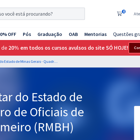
0
At
20% OFF
Pós
Graduação
OAB
Mentorias
Questões gr
 de
20% em todos os cursos avulsos do site SÓ HOJE!
Co
PM MG - Polícia Militar do Estado de Minas Gerais - Quadro de Oficiais de Saúde (QOS) - Enfermeiro (RMBH)
tar do Estado de
ro de Oficiais de
rmeiro (RMBH)