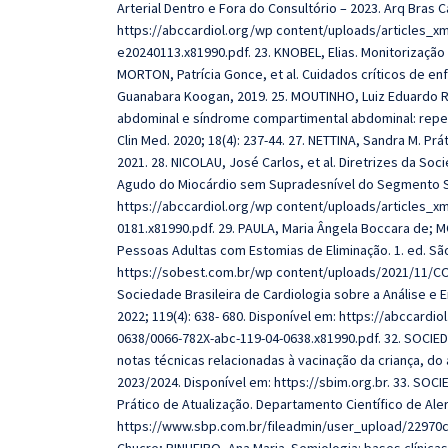
Arterial Dentro e Fora do Consultório – 2023. Arq Bras C
https://abccardiol.org/wp content/uploads/articles_x
e20240113.x81990.pdf. 23. KNOBEL, Elias. Monitorizaçã
MORTON, Patrícia Gonce, et al. Cuidados críticos de e
Guanabara Koogan, 2019. 25. MOUTINHO, Luiz Eduardo Raf
abdominal e síndrome compartimental abdominal: reperc
Clin Med. 2020; 18(4): 237-44. 27. NETTINA, Sandra M. P
2021. 28. NICOLAU, José Carlos, et al. Diretrizes da Soc
Agudo do Miocárdio sem Supradesnível do Segmento ST –
https://abccardiol.org/wp content/uploads/articles_x
0181.x81990.pdf. 29. PAULA, Maria Ângela Boccara de; M
Pessoas Adultas com Estomias de Eliminação. 1. ed. Sã
https://sobest.com.br/wp content/uploads/2021/11/CON
Sociedade Brasileira de Cardiologia sobre a Análise e 
2022; 119(4): 638- 680. Disponível em: https://abccard
0638/0066-782X-abc-119-04-0638.x81990.pdf. 32. SOCIE
notas técnicas relacionadas à vacinação da criança, d
2023/2024. Disponível em: https://sbim.org.br. 33. SOCI
Prático de Atualização. Departamento Científico de Aler
https://www.sbp.com.br/fileadmin/user_upload/22970c-