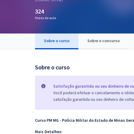
Pós
324
Graduação
Horas de aula
OAB
Sobre o curso
Sobre o concurso
Mentorias
Questões grátis
Sobre o curso
Conteúdo gratuito
Blog
Satisfação garantida ou seu dinheiro de vo
Você poderá efetuar o cancelamento e obter 
Aprovados
satisfação garantida ou seu dinheiro de volta
Atendimento
Curso PM MG - Polícia Militar do Estado de Minas Gera
Mais Detalhes: