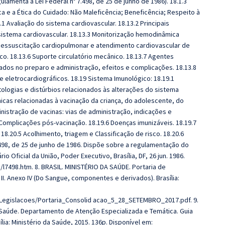
lamenta a Lei Federal nº 7.498, de 25 de junho de 1986). 18.1.3
ca e a Ética do Cuidado: Não Maleficência; Beneficência; Respeito à
.1 Avaliação do sistema cardiovascular. 18.13.2 Principais
 sistema cardiovascular. 18.13.3 Monitorização hemodinâmica
4 Ressuscitação cardiopulmonar e atendimento cardiovascular de
o. 18.13.6 Suporte circulatório mecânico. 18.13.7 Agentes
dos no preparo e administração, efeitos e complicações. 18.13.8
eletrocardiográficos. 18.19 Sistema Imunológico: 18.19.1
atologias e distúrbios relacionados às alterações do sistema
nicas relacionadas à vacinação da criança, do adolescente, do
nistração de vacinas: vias de administração, indicações e
Complicações pós-vacinação. 18.19.6 Doenças imunizáveis. 18.19.7
.20.5 Acolhimento, triagem e Classificação de risco. 18.20.6
7.498, de 25 de junho de 1986. Dispõe sobre a regulamentação do
o Oficial da União, Poder Executivo, Brasília, DF, 26 jun. 1986.
s/l7498.htm. 8. BRASIL. MINISTÉRIO DA SAÚDE. Portaria de
II. Anexo IV (Do Sangue, componentes e derivados). Brasília:
Legislacoes/Portaria_Consolid acao_5_28_SETEMBRO_2017.pdf. 9.
 Saúde. Departamento de Atenção Especializada e Temática. Guia
lia: Ministério da Saúde, 2015. 136p. Disponível em: