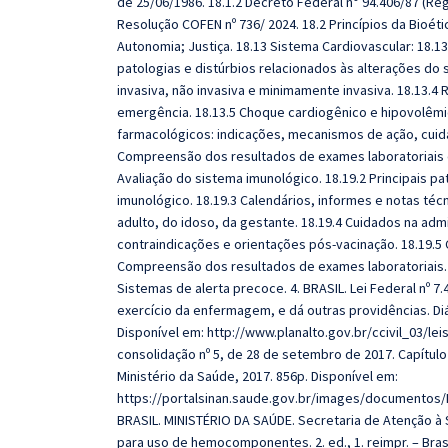
de 25/06/1986. 18.1.2 Decreto Federal n° 94.406/87 (Regu
Resolução COFEN nº 736/ 2024. 18.2 Princípios da Bioéti
Autonomia; Justiça. 18.13 Sistema Cardiovascular: 18.13
patologias e distúrbios relacionados às alterações do
invasiva, não invasiva e minimamente invasiva. 18.13.
emergência. 18.13.5 Choque cardiogênico e hipovolêmic
farmacológicos: indicações, mecanismos de ação, cuida
Compreensão dos resultados de exames laboratoriais e 
Avaliação do sistema imunológico. 18.19.2 Principais p
imunológico. 18.19.3 Calendários, informes e notas téc
adulto, do idoso, da gestante. 18.19.4 Cuidados na admi
contraindicações e orientações pós-vacinação. 18.19.5 
Compreensão dos resultados de exames laboratoriais. 18
Sistemas de alerta precoce. 4. BRASIL. Lei Federal nº 
exercício da enfermagem, e dá outras providências. Diári
Disponível em: http://www.planalto.gov.br/ccivil_03/lei
consolidação nº 5, de 28 de setembro de 2017. Capítulo 
Ministério da Saúde, 2017. 856p. Disponível em:
https://portalsinan.saude.gov.br/images/documentos/
BRASIL. MINISTÉRIO DA SAÚDE. Secretaria de Atenção à
para uso de hemocomponentes. 2. ed., 1. reimpr. – Brasí