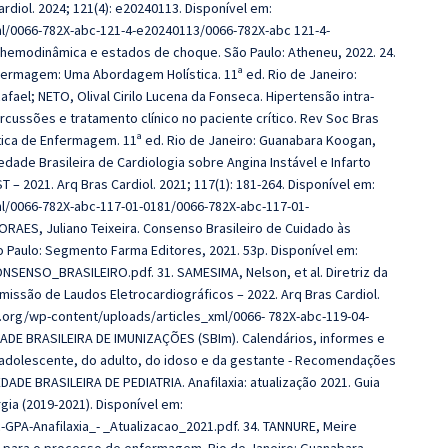
ardiol. 2024; 121(4): e20240113. Disponível em:
ml/0066-782X-abc-121-4-e20240113/0066-782X-abc 121-4-
o hemodinâmica e estados de choque. São Paulo: Atheneu, 2022. 24.
nfermagem: Uma Abordagem Holística. 11ª ed. Rio de Janeiro:
ael; NETO, Olival Cirilo Lucena da Fonseca. Hipertensão intra-
ussões e tratamento clínico no paciente crítico. Rev Soc Bras
rática de Enfermagem. 11ª ed. Rio de Janeiro: Guanabara Koogan,
iedade Brasileira de Cardiologia sobre Angina Instável e Infarto
 2021. Arq Bras Cardiol. 2021; 117(1): 181-264. Disponível em:
ml/0066-782X-abc-117-01-0181/0066-782X-abc-117-01-
ORAES, Juliano Teixeira. Consenso Brasileiro de Cuidado às
o Paulo: Segmento Farma Editores, 2021. 53p. Disponível em:
SENSO_BRASILEIRO.pdf. 31. SAMESIMA, Nelson, et al. Diretriz da
Emissão de Laudos Eletrocardiográficos – 2022. Arq Bras Cardiol.
iol.org/wp-content/uploads/articles_xml/0066- 782X-abc-119-04-
DADE BRASILEIRA DE IMUNIZAÇÕES (SBIm). Calendários, informes e
o adolescente, do adulto, do idoso e da gestante - Recomendações
EDADE BRASILEIRA DE PEDIATRIA. Anafilaxia: atualização 2021. Guia
gia (2019-2021). Disponível em:
GPA-Anafilaxia_- _Atualizacao_2021.pdf. 34. TANNURE, Meire