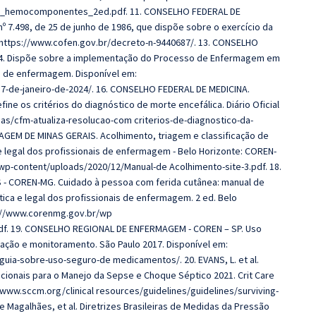
so_hemocomponentes_2ed.pdf. 11. CONSELHO FEDERAL DE
º 7.498, de 25 de junho de 1986, que dispõe sobre o exercício da
 https://www.cofen.gov.br/decreto-n-9440687/. 13. CONSELHO
4. Dispõe sobre a implementação do Processo de Enfermagem em
o de enfermagem. Disponível em:
7-de-janeiro-de-2024/. 16. CONSELHO FEDERAL DE MEDICINA.
ne os critérios do diagnóstico de morte encefálica. Diário Oficial
cias/cfm-atualiza-resolucao-com criterios-de-diagnostico-da-
GEM DE MINAS GERAIS. Acolhimento, triagem e classificação de
 e legal dos profissionais de enfermagem - Belo Horizonte: COREN-
wp-content/uploads/2020/12/Manual-de Acolhimento-site-3.pdf. 18.
 COREN-MG. Cuidado à pessoa com ferida cutânea: manual de
tica e legal dos profissionais de enfermagem. 2 ed. Belo
s://www.corenmg.gov.br/wp
df. 19. CONSELHO REGIONAL DE ENFERMAGEM - COREN – SP. Uso
ação e monitoramento. São Paulo 2017. Disponível em:
-guia-sobre-uso-seguro-de medicamentos/. 20. EVANS, L. et al.
cionais para o Manejo da Sepse e Choque Séptico 2021. Crit Care
//www.sccm.org/clinical resources/guidelines/guidelines/surviving-
 Magalhães, et al. Diretrizes Brasileiras de Medidas da Pressão