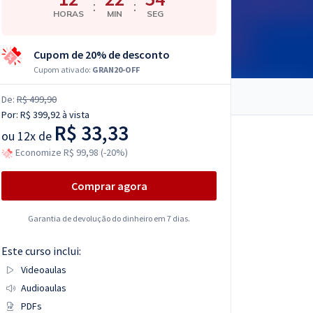
:
:
HORAS
MIN
SEG
Cupom de 20% de desconto
Cupom ativado:
GRAN20-OFF
De:
R$ 499,90
Por:
R$ 399,92
à vista
R$ 33,33
ou
12x de
Economize R$ 99,98 (-20%)
Comprar agora
Garantia de devolução do dinheiro em 7 dias.
Este curso inclui:
Videoaulas
Audioaulas
PDFs