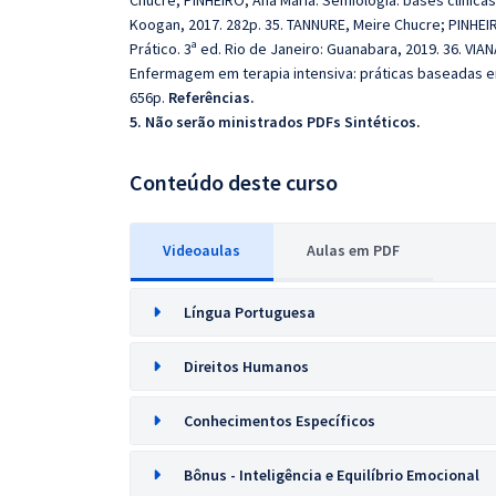
Chucre; PINHEIRO, Ana Maria. Semiologia: bases clínic
Koogan, 2017. 282p. 35. TANNURE, Meire Chucre; PINHEI
Prático. 3ª ed. Rio de Janeiro: Guanabara, 2019. 36. V
Enfermagem em terapia intensiva: práticas baseadas em
656p.
Referências.
5. Não serão ministrados PDFs Sintéticos.
Conteúdo deste curso
Videoaulas
Aulas em PDF
Língua Portuguesa
Direitos Humanos
Conhecimentos Específicos
Bônus - Inteligência e Equilíbrio Emocional