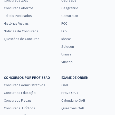
Concursos 2026
Cebraspe
Concursos Abertos
Cesgranrio
Editais Publicados
Consulplan
Histórias Visuais
FCC
Notícias de Concursos
FGV
Questões de Concurso
Idecan
Selecon
Uniase
Vunesp
CONCURSOS POR PROFISSÃO
EXAME DE ORDEM
Concursos Administrativos
OAB
Concursos Educação
Prova OAB
Concursos Fiscais
Calendário OAB
Concursos Jurídicos
Questões OAB