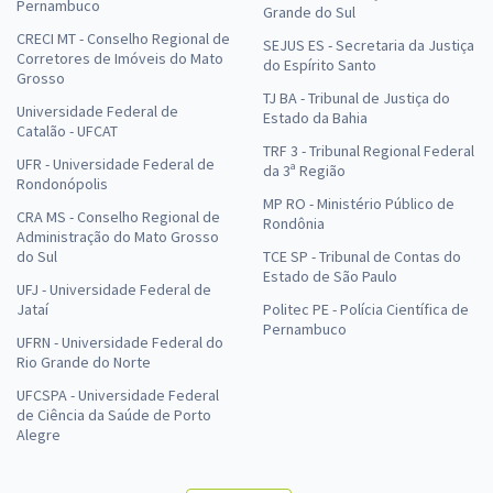
Pernambuco
Grande do Sul
CRECI MT - Conselho Regional de
SEJUS ES - Secretaria da Justiça
Corretores de Imóveis do Mato
do Espírito Santo
Grosso
TJ BA - Tribunal de Justiça do
Universidade Federal de
Estado da Bahia
Catalão - UFCAT
TRF 3 - Tribunal Regional Federal
UFR - Universidade Federal de
da 3ª Região
Rondonópolis
MP RO - Ministério Público de
CRA MS - Conselho Regional de
Rondônia
Administração do Mato Grosso
do Sul
TCE SP - Tribunal de Contas do
Estado de São Paulo
UFJ - Universidade Federal de
Jataí
Politec PE - Polícia Científica de
Pernambuco
UFRN - Universidade Federal do
Rio Grande do Norte
UFCSPA - Universidade Federal
de Ciência da Saúde de Porto
Alegre