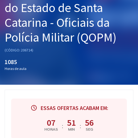
do Estado de Santa
Pós
Catarina - Oficiais da
Graduação
Polícia Militar (QOPM)
OAB
Mentorias
(CÓDIGO: 206714)
1085
Questões grátis
Horas de aula
Conteúdo gratuito
Blog
Aprovados
ESSAS OFERTAS ACABAM EM:
Atendimento
07
51
55
:
:
HORAS
MIN
SEG