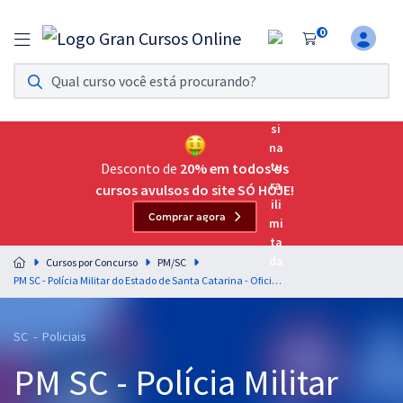
0
Assinatura Ilimitada 11
Acesso a todos os cursos. Teste grátis por 7 dias!
Assinatura OAB Até Passar
Acesso ilimitado a toda preparação para o Exame da
Desconto de
20% em todos os
Ordem, até você passar!
cursos avulsos do site SÓ HOJE!
Comprar agora
Residências Multiprofissionais
Preparação completa e intensiva para as principais
Cursos por Concurso
PM/SC
residências em saúde do Brasil
PM SC - Polícia Militar do Estado de Santa Catarina - Oficiais da Polícia Militar (QOPM)
Concursos
SC - Policiais
Assinatura Ilimitada
PM SC - Polícia Militar
Cursos 20% OFF