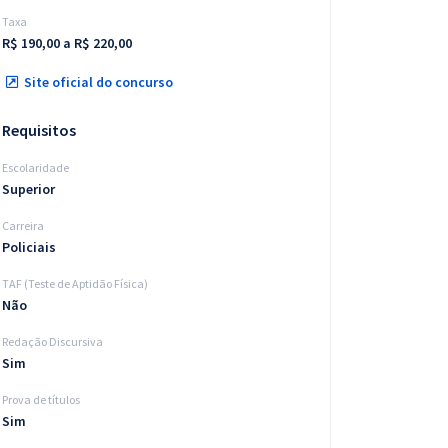
Taxa
R$ 190,00 a R$ 220,00
Site oficial do concurso
Requisitos
Escolaridade
Superior
Carreira
Policiais
TAF (Teste de Aptidão Física)
Não
Redação Discursiva
Sim
Prova de títulos
Sim