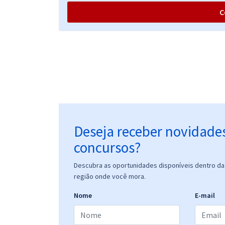
C
Treinamento Intensivo para PC BA - Investigador de
Polícia Civil (Pós-Edital)
Treinamento Intensivo para PC BA - Escrivão de
Polícia Civil (Pós-Edital)
Deseja receber novidade
Treinamento Intensivo para PC BA - Delegado de
concursos?
Polícia (Pós-Edital)
Descubra as oportunidades disponíveis dentro da 
região onde você mora.
Nome
E-mail