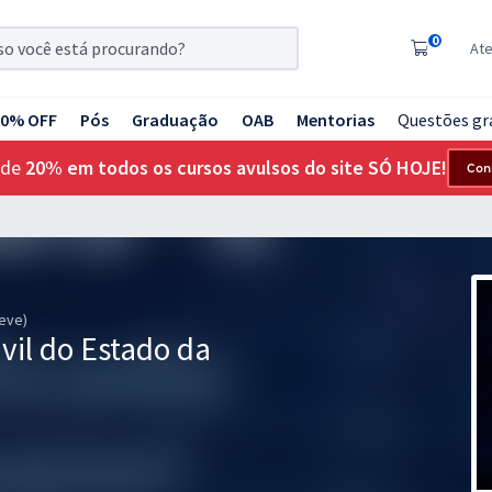
0
At
20% OFF
Pós
Graduação
OAB
Mentorias
Questões gr
 de
20% em todos os cursos avulsos do site SÓ HOJE!
Con
reve)
ivil do Estado da