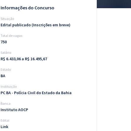
Informações do Concurso
Situação
Edital publicado (Inscrições em breve)
Total de vagas
750
Salário
R$ 6.433,06 a R$ 16.495,67
Estado
BA
Instituição
PC BA - Polícia Civil do Estado da Bahia
Banca
Instituto AOCP
Edital
Link