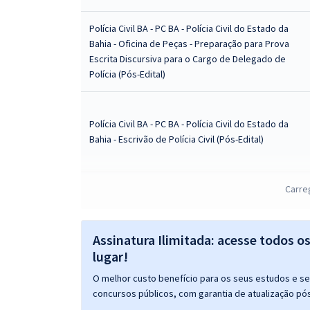
Polícia Civil BA - PC BA - Polícia Civil do Estado da
Bahia - Oficina de Peças - Preparação para Prova
Escrita Discursiva para o Cargo de Delegado de
Polícia (Pós-Edital)
Polícia Civil BA - PC BA - Polícia Civil do Estado da
Bahia - Escrivão de Polícia Civil (Pós-Edital)
Carre
Polícia Civil BA - PC BA - Polícia Civil do Estado da
Bahia - Conhecimentos Comuns Para Todos os
Cargos (Pós-Edital)
Assinatura Ilimitada: acesse todos o
lugar!
Mentoria PCBA: Escrivão e Investigador - Ana
O melhor custo benefício para os seus estudos e seu
Karolina
concursos públicos, com garantia de atualização pós