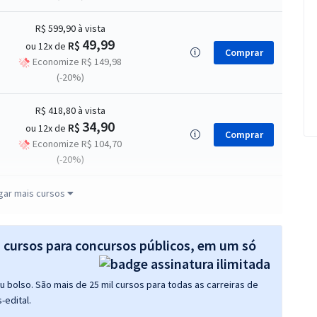
R$ 599,90
à vista
49,99
R$
ou 12x de
Comprar
Economize R$ 149,98
(-20%)
R$ 418,80
à vista
34,90
R$
ou 12x de
Comprar
Economize R$ 104,70
(-20%)
R$ 446,32
à vista
gar mais cursos
37,19
R$
ou 12x de
Comprar
Economize R$ 111,58
(-20%)
s cursos para concursos públicos, em um só
87,67
R$
12x de
Comprar
 bolso. São mais de 25 mil cursos para todas as carreiras de
ou R$ 1.052,00 à vista
-edital.