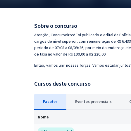
Pós
Graduação
Sobre o concurso
OAB
Atenção, Concurseiros! Foi publicado o edital da Políci
cargos de nível superior, com remuneração de R$ 6.433,
Mentorias
período de 07/08 a 08/09/26, por meio do endereço ele
de taxa no valor de R$ 190,00 a R$ 220,00.
Questões grátis
Então, vamos unir nossas forças! Vamos estudar juntos
Conteúdo gratuito
Cursos deste concurso
Blog
Aprovados
Pacotes
Eventos
presenciais
Atendimento
Nome