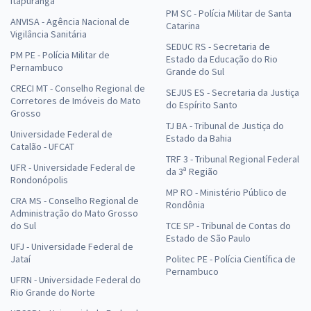
Itapuranga
PM SC - Polícia Militar de Santa
ANVISA - Agência Nacional de
Catarina
Vigilância Sanitária
SEDUC RS - Secretaria de
PM PE - Polícia Militar de
Estado da Educação do Rio
Pernambuco
Grande do Sul
CRECI MT - Conselho Regional de
SEJUS ES - Secretaria da Justiça
Corretores de Imóveis do Mato
do Espírito Santo
Grosso
TJ BA - Tribunal de Justiça do
Universidade Federal de
Estado da Bahia
Catalão - UFCAT
TRF 3 - Tribunal Regional Federal
UFR - Universidade Federal de
da 3ª Região
Rondonópolis
MP RO - Ministério Público de
CRA MS - Conselho Regional de
Rondônia
Administração do Mato Grosso
do Sul
TCE SP - Tribunal de Contas do
Estado de São Paulo
UFJ - Universidade Federal de
Jataí
Politec PE - Polícia Científica de
Pernambuco
UFRN - Universidade Federal do
Rio Grande do Norte