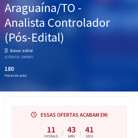
Araguaína/TO -
Pós
Analista Controlador
Graduação
(Pós-Edital)
OAB
Mentorias
Baixar edital
(CÓDIGO: 206097)
Questões grátis
180
Horas de aula
Conteúdo gratuito
Blog
Aprovados
ESSAS OFERTAS ACABAM EM:
Atendimento
11
43
40
:
:
HORAS
MIN
SEG