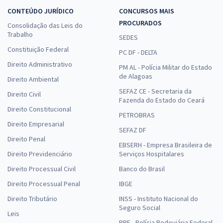
CONTEÚDO JURÍDICO
CONCURSOS MAIS
PROCURADOS
Consolidação das Leis do
Trabalho
SEDES
Constituição Federal
PC DF - DELTA
Direito Administrativo
PM AL - Polícia Militar do Estado
de Alagoas
Direito Ambiental
SEFAZ CE - Secretaria da
Direito Civil
Fazenda do Estado do Ceará
Direito Constitucional
PETROBRAS
Direito Empresarial
SEFAZ DF
Direito Penal
EBSERH - Empresa Brasileira de
Direito Previdenciário
Serviços Hospitalares
Direito Processual Civil
Banco do Brasil
Direito Processual Penal
IBGE
Direito Tributário
INSS - Instituto Nacional do
Seguro Social
Leis
PRF - Polícia Rodoviária Federal