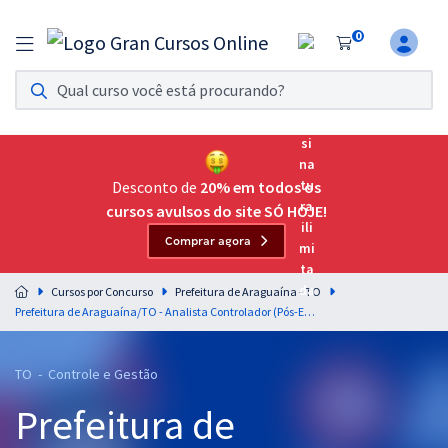
0
Assinatura Ilimitada 11
Acesso a todos os cursos. Teste grátis por 7 dias!
Assinatura OAB Até Passar
Acesso ilimitado a toda preparação para o Exame da
Desconto de
20% em todos os
Ordem, até você passar!
cursos avulsos do site SÓ HOJE!
Comprar agora
Residências Multiprofissionais
Preparação completa e intensiva para as principais
Cursos por Concurso
Prefeitura de Araguaína - TO
residências em saúde do Brasil
Prefeitura de Araguaína/TO - Analista Controlador (Pós-Edital)
Concursos
TO - Controle e Gestão
Assinatura Ilimitada
Prefeitura de
Cursos 20% OFF