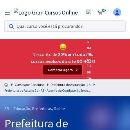
0
Assinatura Ilimitada 11
Acesso a todos os cursos. Teste grátis por 7 dias!
Assinatura OAB Até Passar
Acesso ilimitado a toda preparação para o Exame da
Desconto de
20% em todos os
Ordem, até você passar!
cursos avulsos do site SÓ HOJE!
Comprar agora
Residências Multiprofissionais
Preparação completa e intensiva para as principais
Cursos por Concurso
Prefeitura de Assunção - PB
residências em saúde do Brasil
Prefeitura de Assunção - PB - Agente de Combate às Endemias (Pós-Edital)
Concursos
PB - Educação, Prefeituras, Saúde
Assinatura Ilimitada
Prefeitura de
Cursos 20% OFF