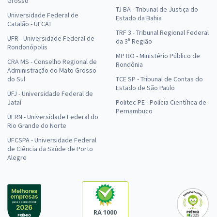
Grosso
TJ BA - Tribunal de Justiça do
Universidade Federal de
Estado da Bahia
Catalão - UFCAT
TRF 3 - Tribunal Regional Federal
UFR - Universidade Federal de
da 3ª Região
Rondonópolis
MP RO - Ministério Público de
CRA MS - Conselho Regional de
Rondônia
Administração do Mato Grosso
do Sul
TCE SP - Tribunal de Contas do
Estado de São Paulo
UFJ - Universidade Federal de
Jataí
Politec PE - Polícia Científica de
Pernambuco
UFRN - Universidade Federal do
Rio Grande do Norte
UFCSPA - Universidade Federal
de Ciência da Saúde de Porto
Alegre
RA 1000