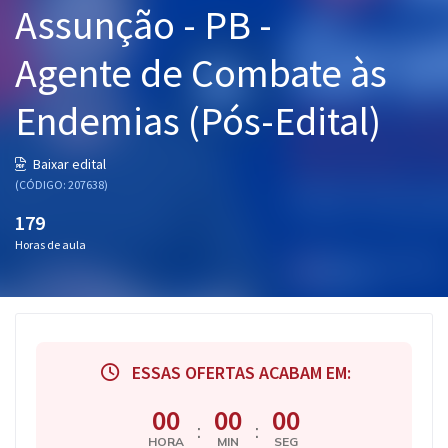
Assunção - PB -
Pós
Agente de Combate às
Graduação
Endemias (Pós-Edital)
OAB
Mentorias
Baixar edital
(CÓDIGO: 207638)
Questões grátis
179
Horas de aula
Conteúdo gratuito
Blog
Aprovados
ESSAS OFERTAS ACABAM EM:
Atendimento
00
00
00
:
:
HORA
MIN
SEG