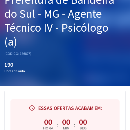
Pós
do Sul - MG - Agente
Graduação
Técnico IV - Psicólogo
OAB
(a)
Mentorias
(CÓDIGO: 186827)
Questões grátis
190
Horas de aula
Conteúdo gratuito
Blog
Aprovados
ESSAS OFERTAS ACABAM EM:
Atendimento
00
00
00
:
:
HORA
MIN
SEG