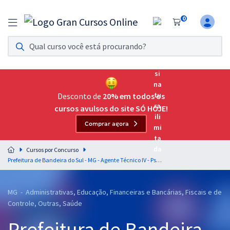
0
Assinatura Ilimitada 11
Acesso a todos os cursos. Teste grátis por 7 dias!
Assinatura OAB Até Passar
Acesso ilimitado a toda preparação para o Exame da
Desconto de
20% em todos os
Ordem, até você passar!
cursos avulsos do site SÓ HOJE!
Comprar agora
Residências Multiprofissionais
Preparação completa e intensiva para as principais
Cursos por Concurso
residências em saúde do Brasil
Prefeitura de Bandeira do Sul - MG - Agente Técnico IV - Psicólogo (a)
Concursos
MG - Administrativas, Educação, Financeiras e Bancárias, Fiscais e de
Assinatura Ilimitada
Controle, Outras, Saúde
Cursos 20% OFF
Prefeitura de Bandeira