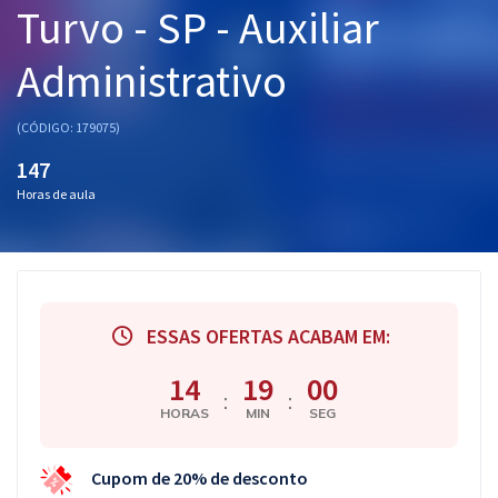
Turvo - SP - Auxiliar
Pós
Administrativo
Graduação
OAB
(CÓDIGO: 179075)
147
Mentorias
Horas de aula
Questões grátis
Conteúdo gratuito
Blog
ESSAS OFERTAS ACABAM EM:
Aprovados
14
18
59
:
:
HORAS
MIN
SEG
Atendimento
Cupom de 20% de desconto