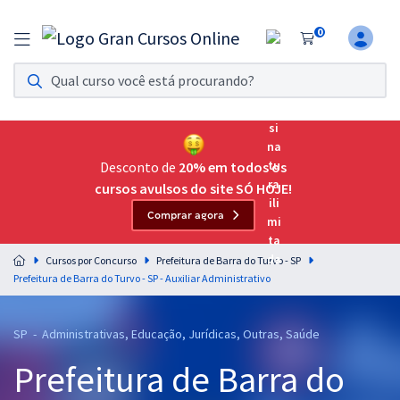
0
Assinatura Ilimitada 11
Acesso a todos os cursos. Teste grátis por 7 dias!
Assinatura OAB Até Passar
Acesso ilimitado a toda preparação para o Exame da
Desconto de
20% em todos os
Ordem, até você passar!
cursos avulsos do site SÓ HOJE!
Comprar agora
Residências Multiprofissionais
Preparação completa e intensiva para as principais
Cursos por Concurso
Prefeitura de Barra do Turvo - SP
residências em saúde do Brasil
Prefeitura de Barra do Turvo - SP - Auxiliar Administrativo
Concursos
SP - Administrativas, Educação, Jurídicas, Outras, Saúde
Assinatura Ilimitada
Prefeitura de Barra do
Cursos 20% OFF